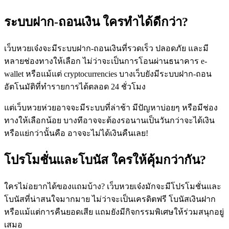
ระบบฝาก-ถอนเงิน ใครทำได้ดีกว่า?
เว็บหวยเจ๋งจะมีระบบฝาก-ถอนเงินที่รวดเร็ว ปลอดภัย และมี
หลายช่องทางให้เลือก ไม่ว่าจะเป็นการโอนผ่านธนาคาร e-
wallet หรือแม้แต่ cryptocurrencies บางเว็บยังมีระบบฝาก-ถอน
อัตโนมัติที่ทำรายการได้ตลอด 24 ชั่วโมง
แต่เว็บหวยห่วยอาจจะมีระบบที่ล่าช้า มีปัญหาบ่อยๆ หรือมีช่อง
ทางให้เลือกน้อย บางทีอาจจะต้องรอนานเป็นวันกว่าจะได้เงิน
หรือแย่กว่านั้นคือ อาจจะไม่ได้เงินคืนเลย!
โปรโมชั่นและโบนัส ใครให้คุ้มกว่ากัน?
ใครไม่อยากได้ของแถมบ้าง? เว็บหวยเจ๋งมักจะมีโปรโมชั่นและ
โบนัสที่น่าสนใจมากมาย ไม่ว่าจะเป็นเครดิตฟรี โบนัสเงินฝาก
หรือแม้แต่การคืนยอดเสีย แถมยังมีกิจกรรมพิเศษให้ร่วมสนุกอยู่
เสมอ