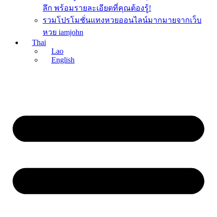
ลึก พร้อมรายละเอียดที่คุณต้องรู้!
รวมโปรโมชั่นแทงหวยออนไลน์มากมายจากเว็บ
หวย iamjohn
Thai
Lao
English