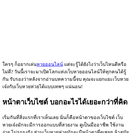
ใครๆ ก็อยากเล่น
หวยออนไลน์
แต่จะรู้ได้ยังไงว่าเว็บไหนดีหรือ
ไม่ดี? วันนี้เราจะมาเปิดโลกแห่งเว็บหวยออนไลน์ให้ทุกคนได้รู้
กัน รับรองว่าหลังจากอ่านบทความนี้จบ คุณจะแยกแยะเว็บหวย
เจ๋งกับเว็บหวยห่วยได้แบบเทพๆ แน่นอน!
หน้าตาเว็บไซต์ บอกอะไรได้เยอะกว่าที่คิด
เริ่มกันที่สิ่งแรกที่เราเห็นเลย นั่นก็คือหน้าตาของเว็บไซต์ เว็บ
หวยเจ๋งมักจะมีการออกแบบที่สวยงาม ดูเป็นมืออาชีพ ใช้งาน
ง่าย ไม่รกรุงรัง ส่วนเว็บหวยห่วยมักจะมีหน้าตาที่ดูเชยๆ ล้าสมัย