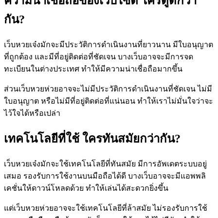
ความน่าเชื่อถือของเว็บไซต์ ใครดูดีกว่า
กัน?
เว็บหวยเจ๋งมักจะมีประวัติการดำเนินงานที่ยาวนาน มีใบอนุญาต
ที่ถูกต้อง และมีที่อยู่ติดต่อที่ชัดเจน บางเว็บอาจจะมีการจด
ทะเบียนในต่างประเทศ ทำให้มีความน่าเชื่อถือมากขึ้น
ส่วนเว็บหวยห่วยอาจจะไม่มีประวัติการดำเนินงานที่ชัดเจน ไม่มี
ใบอนุญาต หรือไม่มีที่อยู่ติดต่อที่แน่นอน ทำให้เราไม่มั่นใจว่าจะ
ไว้ใจได้หรือเปล่า
เทคโนโลยีที่ใช้ ใครทันสมัยกว่ากัน?
เว็บหวยเจ๋งมักจะใช้เทคโนโลยีที่ทันสมัย มีการอัพเดตระบบอยู่
เสมอ รองรับการใช้งานบนมือถือได้ดี บางเว็บอาจจะมีแอพพลิ
เคชั่นให้ดาวน์โหลดด้วย ทำให้เล่นได้สะดวกยิ่งขึ้น
แต่เว็บหวยห่วยอาจจะใช้เทคโนโลยีที่ล้าสมัย ไม่รองรับการใช้