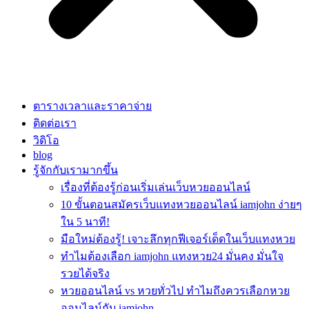
ตารางเวลาและราคาจ่าย
ติดต่อเรา
วิดิโอ
blog
รู้จักกับเรามากขึ้น
เรื่องที่ต้องรู้ก่อนเริ่มเล่นเว็บหวยออนไลน์
10 ขั้นตอนสมัครเว็บแทงหวยออนไลน์ iamjohn ง่ายๆ
ใน 5 นาที!
มือใหม่ต้องรู้! เจาะลึกทุกฟีเจอร์เด็ดในเว็บแทงหวย
ทำไมต้องเลือก iamjohn แทงหวย24 มั่นคง มั่นใจ
รวยได้จริง
หวยออนไลน์ vs หวยทั่วไป ทำไมถึงควรเลือกหวย
ออนไลน์กับ iamjohn