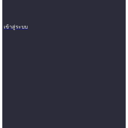
เข้าสู่ระบบ