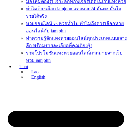
มือใหม่ต้องรู้! เจาะลึกทุกฟีเจอร์เด็ดในเว็บแทงหวย
ทำไมต้องเลือก iamjohn แทงหวย24 มั่นคง มั่นใจ
รวยได้จริง
หวยออนไลน์ vs หวยทั่วไป ทำไมถึงควรเลือกหวย
ออนไลน์กับ iamjohn
ทำความรู้จักแทงหวยออนไลน์ทุกประเภทแบบเจาะ
ลึก พร้อมรายละเอียดที่คุณต้องรู้!
รวมโปรโมชั่นแทงหวยออนไลน์มากมายจากเว็บ
หวย iamjohn
Thai
Lao
English