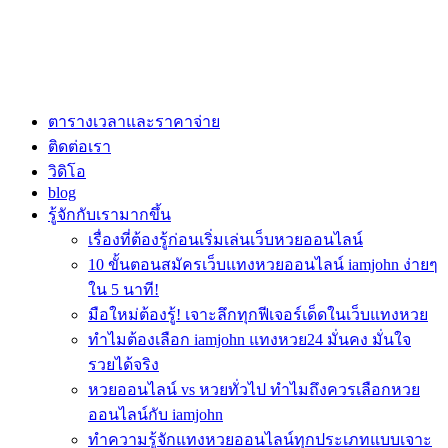
ตารางเวลาและราคาจ่าย
ติดต่อเรา
วิดิโอ
blog
รู้จักกับเรามากขึ้น
เรื่องที่ต้องรู้ก่อนเริ่มเล่นเว็บหวยออนไลน์
10 ขั้นตอนสมัครเว็บแทงหวยออนไลน์ iamjohn ง่ายๆ
ใน 5 นาที!
มือใหม่ต้องรู้! เจาะลึกทุกฟีเจอร์เด็ดในเว็บแทงหวย
ทำไมต้องเลือก iamjohn แทงหวย24 มั่นคง มั่นใจ
รวยได้จริง
หวยออนไลน์ vs หวยทั่วไป ทำไมถึงควรเลือกหวย
ออนไลน์กับ iamjohn
ทำความรู้จักแทงหวยออนไลน์ทุกประเภทแบบเจาะ