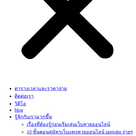
ตารางเวลาและราคาจ่าย
ติดต่อเรา
วิดิโอ
blog
รู้จักกับเรามากขึ้น
เรื่องที่ต้องรู้ก่อนเริ่มเล่นเว็บหวยออนไลน์
10 ขั้นตอนสมัครเว็บแทงหวยออนไลน์ iamjohn ง่ายๆ