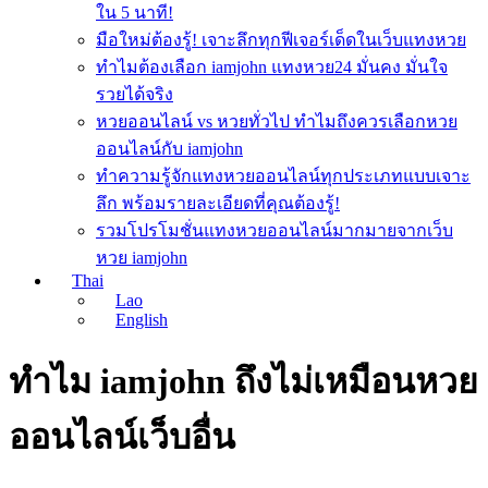
ใน 5 นาที!
มือใหม่ต้องรู้! เจาะลึกทุกฟีเจอร์เด็ดในเว็บแทงหวย
ทำไมต้องเลือก iamjohn แทงหวย24 มั่นคง มั่นใจ
รวยได้จริง
หวยออนไลน์ vs หวยทั่วไป ทำไมถึงควรเลือกหวย
ออนไลน์กับ iamjohn
ทำความรู้จักแทงหวยออนไลน์ทุกประเภทแบบเจาะ
ลึก พร้อมรายละเอียดที่คุณต้องรู้!
รวมโปรโมชั่นแทงหวยออนไลน์มากมายจากเว็บ
หวย iamjohn
Thai
Lao
English
ทำไม iamjohn ถึงไม่เหมือนหวย
ออนไลน์เว็บอื่น