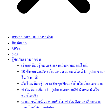
ตารางเวลาและราคาจ่าย
ติดต่อเรา
วิดิโอ
blog
รู้จักกับเรามากขึ้น
เรื่องที่ต้องรู้ก่อนเริ่มเล่นเว็บหวยออนไลน์
10 ขั้นตอนสมัครเว็บแทงหวยออนไลน์ iamjohn ง่ายๆ
ใน 5 นาที!
มือใหม่ต้องรู้! เจาะลึกทุกฟีเจอร์เด็ดในเว็บแทงหวย
ทำไมต้องเลือก iamjohn แทงหวย24 มั่นคง มั่นใจ
รวยได้จริง
หวยออนไลน์ vs หวยทั่วไป ทำไมถึงควรเลือกหวย
ออนไลน์กับ iamjohn