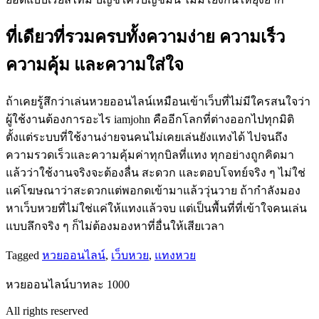
ที่เดียวที่รวมครบทั้งความง่าย ความเร็ว
ความคุ้ม และความใส่ใจ
ถ้าเคยรู้สึกว่าเล่นหวยออนไลน์เหมือนเข้าเว็บที่ไม่มีใครสนใจว่า
ผู้ใช้งานต้องการอะไร iamjohn คืออีกโลกที่ต่างออกไปทุกมิติ
ตั้งแต่ระบบที่ใช้งานง่ายจนคนไม่เคยเล่นยังแทงได้ ไปจนถึง
ความรวดเร็วและความคุ้มค่าทุกบิลที่แทง ทุกอย่างถูกคิดมา
แล้วว่าใช้งานจริงจะต้องลื่น สะดวก และตอบโจทย์จริง ๆ ไม่ใช่
แค่โฆษณาว่าสะดวกแต่พอกดเข้ามาแล้ววุ่นวาย ถ้ากำลังมอง
หาเว็บหวยที่ไม่ใช่แค่ให้แทงแล้วจบ แต่เป็นพื้นที่ที่เข้าใจคนเล่น
แบบลึกจริง ๆ ก็ไม่ต้องมองหาที่อื่นให้เสียเวลา
Tagged
หวยออนไลน์
,
เว็บหวย
,
แทงหวย
หวยออนไลน์บาทละ 1000
All rights reserved