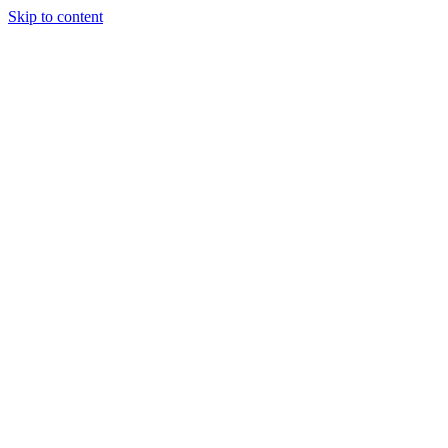
Skip to content