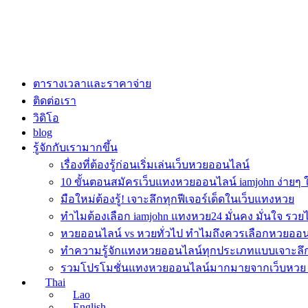
ตารางเวลาและราคาจ่าย
ติดต่อเรา
วิดิโอ
blog
รู้จักกับเรามากขึ้น
เรื่องที่ต้องรู้ก่อนเริ่มเล่นเว็บหวยออนไลน์
10 ขั้นตอนสมัครเว็บแทงหวยออนไลน์ iamjohn ง่ายๆ ใ
มือใหม่ต้องรู้! เจาะลึกทุกฟีเจอร์เด็ดในเว็บแทงหวย
ทำไมต้องเลือก iamjohn แทงหวย24 มั่นคง มั่นใจ รวยไ
หวยออนไลน์ vs หวยทั่วไป ทำไมถึงควรเลือกหวยออนไ
ทำความรู้จักแทงหวยออนไลน์ทุกประเภทแบบเจาะลึก พ
รวมโปรโมชั่นแทงหวยออนไลน์มากมายจากเว็บหวย 
Thai
Lao
English