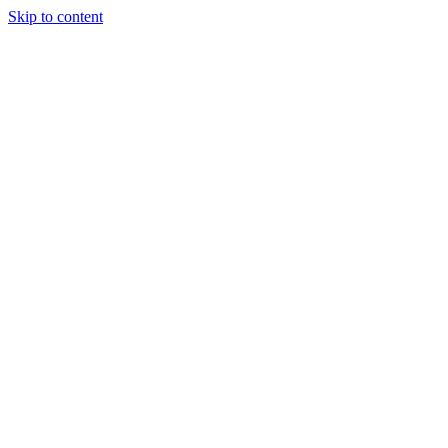
Skip to content