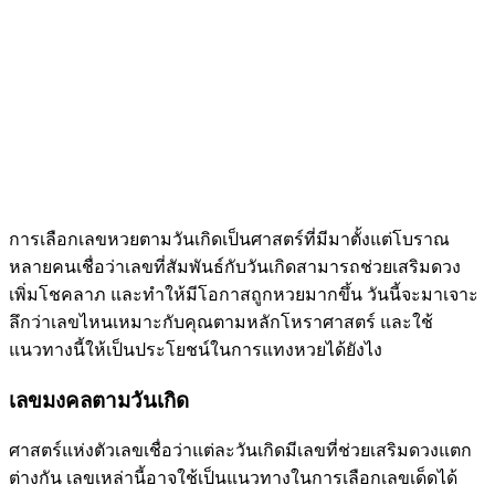
การเลือกเลขหวยตามวันเกิดเป็นศาสตร์ที่มีมาตั้งแต่โบราณ
หลายคนเชื่อว่าเลขที่สัมพันธ์กับวันเกิดสามารถช่วยเสริมดวง
เพิ่มโชคลาภ และทำให้มีโอกาสถูกหวยมากขึ้น วันนี้จะมาเจาะ
ลึกว่าเลขไหนเหมาะกับคุณตามหลักโหราศาสตร์ และใช้
แนวทางนี้ให้เป็นประโยชน์ในการแทงหวยได้ยังไง
เลขมงคลตามวันเกิด
ศาสตร์แห่งตัวเลขเชื่อว่าแต่ละวันเกิดมีเลขที่ช่วยเสริมดวงแตก
ต่างกัน เลขเหล่านี้อาจใช้เป็นแนวทางในการเลือกเลขเด็ดได้