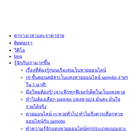
ตารางเวลาและราคาจ่าย
ติดต่อเรา
วิดิโอ
blog
รู้จักกับเรามากขึ้น
เรื่องที่ต้องรู้ก่อนเริ่มเล่นเว็บหวยออนไลน์
10 ขั้นตอนสมัครเว็บแทงหวยออนไลน์ iamjohn ง่ายๆ
ใน 5 นาที!
มือใหม่ต้องรู้! เจาะลึกทุกฟีเจอร์เด็ดในเว็บแทงหวย
ทำไมต้องเลือก iamjohn แทงหวย24 มั่นคง มั่นใจ
รวยได้จริง
หวยออนไลน์ vs หวยทั่วไป ทำไมถึงควรเลือกหวย
ออนไลน์กับ iamjohn
ทำความรู้จักแทงหวยออนไลน์ทุกประเภทแบบเจาะ