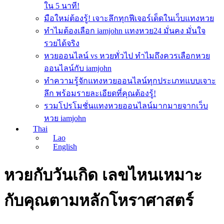
ใน 5 นาที!
มือใหม่ต้องรู้! เจาะลึกทุกฟีเจอร์เด็ดในเว็บแทงหวย
ทำไมต้องเลือก iamjohn แทงหวย24 มั่นคง มั่นใจ
รวยได้จริง
หวยออนไลน์ vs หวยทั่วไป ทำไมถึงควรเลือกหวย
ออนไลน์กับ iamjohn
ทำความรู้จักแทงหวยออนไลน์ทุกประเภทแบบเจาะ
ลึก พร้อมรายละเอียดที่คุณต้องรู้!
รวมโปรโมชั่นแทงหวยออนไลน์มากมายจากเว็บ
หวย iamjohn
Thai
Lao
English
หวยกับวันเกิด เลขไหนเหมาะ
กับคุณตามหลักโหราศาสตร์