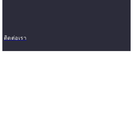
ติดต่อเรา