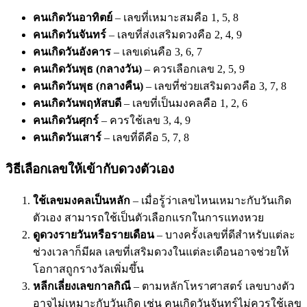
คนเกิดวันอาทิตย์
– เลขที่เหมาะสมคือ 1, 5, 8
คนเกิดวันจันทร์
– เลขที่ส่งเสริมดวงคือ 2, 4, 9
คนเกิดวันอังคาร
– เลขเด่นคือ 3, 6, 7
คนเกิดวันพุธ (กลางวัน)
– ควรเลือกเลข 2, 5, 9
คนเกิดวันพุธ (กลางคืน)
– เลขที่ช่วยเสริมดวงคือ 3, 7, 8
คนเกิดวันพฤหัสบดี
– เลขที่เป็นมงคลคือ 1, 2, 6
คนเกิดวันศุกร์
– ควรใช้เลข 3, 4, 9
คนเกิดวันเสาร์
– เลขที่ดีคือ 5, 7, 8
วิธีเลือกเลขให้เข้ากับดวงตัวเอง
ใช้เลขมงคลเป็นหลัก
– เมื่อรู้ว่าเลขไหนเหมาะกับวันเกิด
ตัวเอง สามารถใช้เป็นตัวเลือกแรกในการแทงหวย
ดูดวงรายวันหรือรายเดือน
– บางครั้งเลขที่ดีสำหรับแต่ละ
ช่วงเวลาก็มีผล เลขที่เสริมดวงในแต่ละเดือนอาจช่วยให้
โอกาสถูกรางวัลเพิ่มขึ้น
หลีกเลี่ยงเลขกาลกิณี
– ตามหลักโหราศาสตร์ เลขบางตัว
อาจไม่เหมาะกับวันเกิด เช่น คนเกิดวันจันทร์ไม่ควรใช้เลข