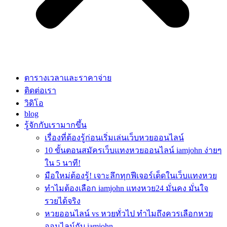
ตารางเวลาและราคาจ่าย
ติดต่อเรา
วิดิโอ
blog
รู้จักกับเรามากขึ้น
เรื่องที่ต้องรู้ก่อนเริ่มเล่นเว็บหวยออนไลน์
10 ขั้นตอนสมัครเว็บแทงหวยออนไลน์ iamjohn ง่ายๆ
ใน 5 นาที!
มือใหม่ต้องรู้! เจาะลึกทุกฟีเจอร์เด็ดในเว็บแทงหวย
ทำไมต้องเลือก iamjohn แทงหวย24 มั่นคง มั่นใจ
รวยได้จริง
หวยออนไลน์ vs หวยทั่วไป ทำไมถึงควรเลือกหวย
ออนไลน์กับ iamjohn