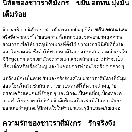
นิสัยของชาวราศีมังกร – ขยัน อดทน มุ่งมั่น
เต็มร้อย
ถ้าจะอธิบายนิสัยของชาวมังกรแบบสั้น ๆ ก็คือ
ขยัน อดทน และ
จริงจัง
พวกเขาไม่ชอบความล้มเหลวและจะพยายามสุดความ
สามารถเพื่อให้บรรลุเป้าหมายที่ตั้งไว้ ชาวมังกรมีนิสัยที่ตั้งใจ
และไม่ยอมแพ้ ซึ่งทำให้พวกเขามีโอกาสประสบความสำเร็จใน
ชีวิตสูงมาก พวกเขามักจะวางแผนล่วงหน้าเสมอ ไม่ว่าจะเป็น
เรื่องเล็กหรือเรื่องใหญ่ และไม่ชอบการทำอะไรครึ่ง ๆ กลาง ๆ
แต่ถึงแม้จะเป็นคนขยันและจริงจังแค่ไหน ชาวราศีมังกรก็มีมุม
อ่อนโยนในตัวเช่นกัน พวกเขาเป็นคนที่ให้ความสำคัญกับ
ครอบครัวและคนที่รักสุด ๆ และมักจะเป็นคนที่อยู่เบื้องหลังค
วามสำเร็จของคนใกล้ตัว ถ้ามีเพื่อนหรือแฟนที่เป็นชาวมังกร
บอกเลยว่าคุณจะรู้สึกมั่นใจในตัวเขาและรู้สึกปลอดภัยเสมอ
ความรักของชาวราศีมังกร – รักจริงจัง