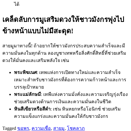
ได้
เคล็ดลับการมูเสริมดวงให้ชาวมังกรพุ่งไป
ข้างหน้าแบบไม่มีสะดุด!
สายมูมาทางนี้! ถ้าอยากให้ชาวมังกรประสบความสำเร็จและมี
ความมั่นคงในทุกด้าน ลองบูชาเทพหรือสิ่งศักดิ์สิทธิ์ที่ช่วยเสริม
ดวงให้มั่นคงและเสริมพลังใจ เช่น
พระพิฆเนศ
: เทพแห่งการเปิดทางใหม่และความสำเร็จ
เหมาะสำหรับชาวมังกรที่ต้องการความก้าวหน้าและการ
บรรลุเป้าหมาย
พระแม่ลักษมี
: เทพีแห่งความมั่งคั่งและความเจริญรุ่งเรือง
ช่วยเสริมดวงด้านการเงินและความมั่นคงในชีวิต
หินสีเขียวหรือสีดำ
: เช่น หินหยกหรือโอนิกซ์ ช่วยเสริม
ความแข็งแกร่งและความมั่นคงให้กับชาวมังกร
Tagged
ขอพร
,
ความเชื่อ
,
สายมู
,
โชคลาภ