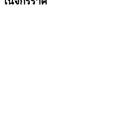
ในจักรราศี