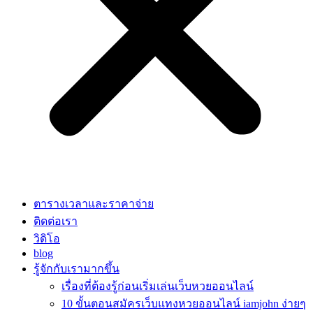
ตารางเวลาและราคาจ่าย
ติดต่อเรา
วิดิโอ
blog
รู้จักกับเรามากขึ้น
เรื่องที่ต้องรู้ก่อนเริ่มเล่นเว็บหวยออนไลน์
10 ขั้นตอนสมัครเว็บแทงหวยออนไลน์ iamjohn ง่ายๆ