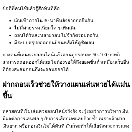
ข้อดีที่คนใช้แล้วรู้สึกทันทีคือ
เงินเข้าภายใน 30 นาทีหลังจากกดยืนยัน
ไม่มีค่าธรรมเนียมใด ๆ เพิ่มเติม
ถอนได้วันละหลายรอบ ไม่จำกัดรอบต่อวัน
มีระบบสรุปยอดถอนย้อนหลังให้ดูชัดเจน
บางคนที่เล่นหวยออนไลน์แล้วถอนถูกรอบละ 50–100 บาทก็
สามารถถอนออกได้เลย ไม่ต้องรอให้ถึงยอดขั้นต่ำเหมือนเว็บอื่น
ที่ต้องสะสมก่อนถึงจะถอนออกได้
ฝากถอนเร็วช่วยให้วางแผนเล่นหวยได้แม่น
ขึ้น
หลายคนที่เริ่มเล่นหวยออนไลน์จริงจัง จะรู้เลยว่าการบริหารเงิน
มีผลต่อการเล่นพอ ๆ กับการเลือกเลขเลยด้วยซ้ำ เพราะถ้าฝาก
เงินยาก หรือถอนเงินไม่ได้ทันที มันก็จะทำให้เสียจังหวะการแทง