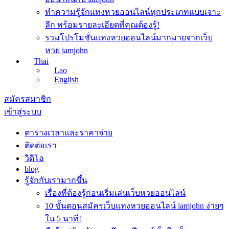
ทำความรู้จักแทงหวยออนไลน์ทุกประเภทแบบเจาะ
ลึก พร้อมรายละเอียดที่คุณต้องรู้!
รวมโปรโมชั่นแทงหวยออนไลน์มากมายจากเว็บ
หวย iamjohn
Thai
Lao
English
สมัครสมาชิก
เข้าสู่ระบบ
ตารางเวลาและราคาจ่าย
ติดต่อเรา
วิดิโอ
blog
รู้จักกับเรามากขึ้น
เรื่องที่ต้องรู้ก่อนเริ่มเล่นเว็บหวยออนไลน์
10 ขั้นตอนสมัครเว็บแทงหวยออนไลน์ iamjohn ง่ายๆ
ใน 5 นาที!