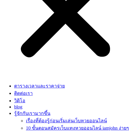
ตารางเวลาและราคาจ่าย
ติดต่อเรา
วิดิโอ
blog
รู้จักกับเรามากขึ้น
เรื่องที่ต้องรู้ก่อนเริ่มเล่นเว็บหวยออนไลน์
10 ขั้นตอนสมัครเว็บแทงหวยออนไลน์ iamjohn ง่ายๆ