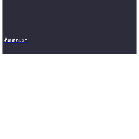
ติดต่อเรา