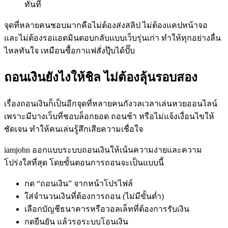
ทันที
จุดที่หลายคนชอบมากคือไม่ต้องส่งสลิป ไม่ต้องแคปหน้าจอ
และไม่ต้องรอแอดมินตอบกลับแบบเว็บรุ่นเก่า ทำให้ทุกอย่างลื่น
ไหลทันใจ เหมือนซื้อกาแฟสั่งปุ๊บได้ปั๊บ
ถอนเงินยังไงให้ชิล ไม่ต้องลุ้นรอบสอง
เรื่องถอนเงินก็เป็นอีกจุดที่หลายคนกังวลเวลาเล่นหวยออนไลน์
เพราะมีบางเว็บที่ชอบล็อกยอด ถอนช้า หรือไม่แจ้งเงื่อนไขให้
ชัดเจน ทำให้คนเล่นรู้สึกเสียความเชื่อใจ
iamjohn ออกแบบระบบถอนเงินให้เน้นความง่ายและความ
โปร่งใสที่สุด โดยขั้นตอนการถอนจะเป็นแบบนี้
กด “ถอนเงิน” จากหน้าโปรไฟล์
ใส่จำนวนเงินที่ต้องการถอน (ไม่มีขั้นต่ำ)
เลือกบัญชีธนาคารหรือวอลเล็ทที่ต้องการรับเงิน
กดยืนยัน แล้วรอระบบโอนเงิน