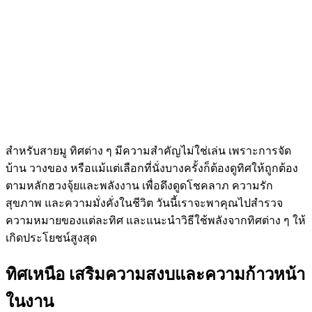
สำหรับสายมู ทิศต่าง ๆ มีความสำคัญไม่ใช่เล่น เพราะการจัด
บ้าน วางของ หรือแม้แต่เลือกที่นั่งบางครั้งก็ต้องดูทิศให้ถูกต้อง
ตามหลักฮวงจุ้ยและพลังงาน เพื่อดึงดูดโชคลาภ ความรัก
สุขภาพ และความมั่งคั่งในชีวิต วันนี้เราจะพาคุณไปสำรวจ
ความหมายของแต่ละทิศ และแนะนำวิธีใช้พลังจากทิศต่าง ๆ ให้
เกิดประโยชน์สูงสุด
ทิศเหนือ เสริมความสงบและความก้าวหน้า
ในงาน