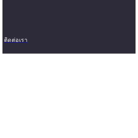
ติดต่อเรา