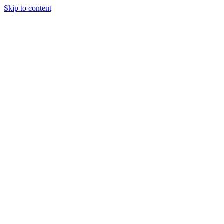
Skip to content