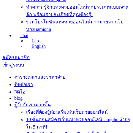
ทำความรู้จักแทงหวยออนไลน์ทุกประเภทแบบเจาะ
ลึก พร้อมรายละเอียดที่คุณต้องรู้!
รวมโปรโมชั่นแทงหวยออนไลน์มากมายจากเว็บ
หวย iamjohn
Thai
Lao
English
สมัครสมาชิก
เข้าสู่ระบบ
ตารางเวลาและราคาจ่าย
ติดต่อเรา
วิดิโอ
blog
รู้จักกับเรามากขึ้น
เรื่องที่ต้องรู้ก่อนเริ่มเล่นเว็บหวยออนไลน์
10 ขั้นตอนสมัครเว็บแทงหวยออนไลน์ iamjohn ง่ายๆ
ใน 5 นาที!