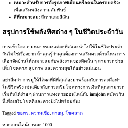
เหมาะสำหรับการตั้งรูปภาพเพื่อนหรือคนในครอบครัว:
เพื่อเสริมพลังความสัมพันธ์
สีที่เหมาะสม:
สีเทาและสีเงิน
สรุปการใช้พลังทิศต่าง ๆ ในชีวิตประจำวัน
การเข้าใจความหมายของแต่ละทิศและนำไปใช้ในชีวิตประจำ
วันไม่ใช่เรื่องยาก ถ้าคุณรู้ว่าคุณต้องการเสริมดวงด้านไหน การ
เลือกจัดบ้านให้เหมาะสมกับพลังงานของทิศนั้น ๆ สามารถช่วย
เพิ่มโชคลาภ สุขภาพ และความสุขได้อย่างแน่นอน
อย่าลืมว่า การมูให้ได้ผลที่ดีที่สุดต้องมาพร้อมกับการลงมือทำ
ในชีวิตจริง เช่นเดียวกับการเสริมโชคทางการเงินที่คุณสามารถ
เริ่มต้นได้ง่าย ๆ ผ่านการแทงหวยออนไลน์กับ
iamjohn
สมัครวัน
นี้เพื่อเสริมโชคดีและดวงปังไปพร้อมกัน!
Tagged
ขอพร
,
ความเชื่อ
,
สายมู
,
โชคลาภ
หวยออนไลน์บาทละ 1000