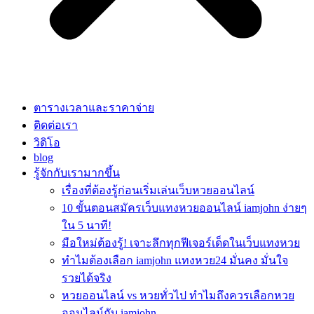
ตารางเวลาและราคาจ่าย
ติดต่อเรา
วิดิโอ
blog
รู้จักกับเรามากขึ้น
เรื่องที่ต้องรู้ก่อนเริ่มเล่นเว็บหวยออนไลน์
10 ขั้นตอนสมัครเว็บแทงหวยออนไลน์ iamjohn ง่ายๆ
ใน 5 นาที!
มือใหม่ต้องรู้! เจาะลึกทุกฟีเจอร์เด็ดในเว็บแทงหวย
ทำไมต้องเลือก iamjohn แทงหวย24 มั่นคง มั่นใจ
รวยได้จริง
หวยออนไลน์ vs หวยทั่วไป ทำไมถึงควรเลือกหวย
ออนไลน์กับ iamjohn