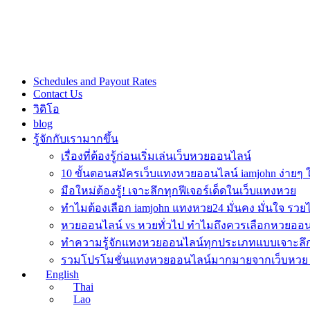
Schedules and Payout Rates
Contact Us
วิดิโอ
blog
รู้จักกับเรามากขึ้น
เรื่องที่ต้องรู้ก่อนเริ่มเล่นเว็บหวยออนไลน์
10 ขั้นตอนสมัครเว็บแทงหวยออนไลน์ iamjohn ง่ายๆ ใ
มือใหม่ต้องรู้! เจาะลึกทุกฟีเจอร์เด็ดในเว็บแทงหวย
ทำไมต้องเลือก iamjohn แทงหวย24 มั่นคง มั่นใจ รวยไ
หวยออนไลน์ vs หวยทั่วไป ทำไมถึงควรเลือกหวยออนไ
ทำความรู้จักแทงหวยออนไลน์ทุกประเภทแบบเจาะลึก พ
รวมโปรโมชั่นแทงหวยออนไลน์มากมายจากเว็บหวย 
English
Thai
Lao