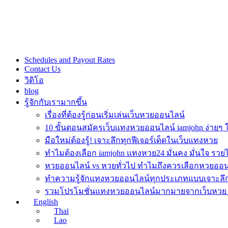
Schedules and Payout Rates
Contact Us
วิดิโอ
blog
รู้จักกับเรามากขึ้น
เรื่องที่ต้องรู้ก่อนเริ่มเล่นเว็บหวยออนไลน์
10 ขั้นตอนสมัครเว็บแทงหวยออนไลน์ iamjohn ง่ายๆ ใ
มือใหม่ต้องรู้! เจาะลึกทุกฟีเจอร์เด็ดในเว็บแทงหวย
ทำไมต้องเลือก iamjohn แทงหวย24 มั่นคง มั่นใจ รวยไ
หวยออนไลน์ vs หวยทั่วไป ทำไมถึงควรเลือกหวยออนไ
ทำความรู้จักแทงหวยออนไลน์ทุกประเภทแบบเจาะลึก พ
รวมโปรโมชั่นแทงหวยออนไลน์มากมายจากเว็บหวย 
English
Thai
Lao