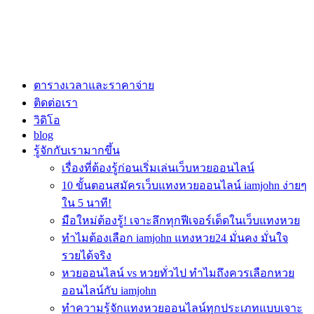
ตารางเวลาและราคาจ่าย
ติดต่อเรา
วิดิโอ
blog
รู้จักกับเรามากขึ้น
เรื่องที่ต้องรู้ก่อนเริ่มเล่นเว็บหวยออนไลน์
10 ขั้นตอนสมัครเว็บแทงหวยออนไลน์ iamjohn ง่ายๆ
ใน 5 นาที!
มือใหม่ต้องรู้! เจาะลึกทุกฟีเจอร์เด็ดในเว็บแทงหวย
ทำไมต้องเลือก iamjohn แทงหวย24 มั่นคง มั่นใจ
รวยได้จริง
หวยออนไลน์ vs หวยทั่วไป ทำไมถึงควรเลือกหวย
ออนไลน์กับ iamjohn
ทำความรู้จักแทงหวยออนไลน์ทุกประเภทแบบเจาะ