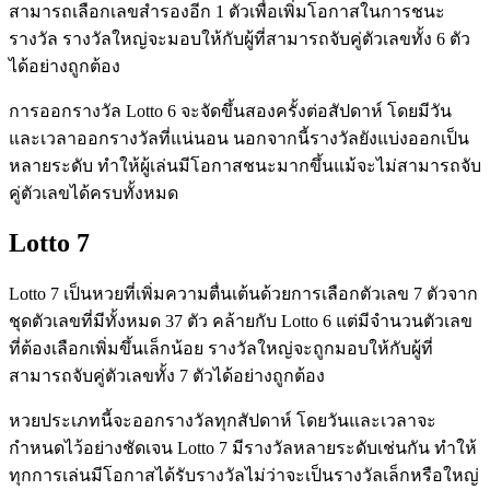
สามารถเลือกเลขสำรองอีก 1 ตัวเพื่อเพิ่มโอกาสในการชนะ
รางวัล รางวัลใหญ่จะมอบให้กับผู้ที่สามารถจับคู่ตัวเลขทั้ง 6 ตัว
ได้อย่างถูกต้อง
การออกรางวัล Lotto 6 จะจัดขึ้นสองครั้งต่อสัปดาห์ โดยมีวัน
และเวลาออกรางวัลที่แน่นอน นอกจากนี้รางวัลยังแบ่งออกเป็น
หลายระดับ ทำให้ผู้เล่นมีโอกาสชนะมากขึ้นแม้จะไม่สามารถจับ
คู่ตัวเลขได้ครบทั้งหมด
Lotto 7
Lotto 7 เป็นหวยที่เพิ่มความตื่นเต้นด้วยการเลือกตัวเลข 7 ตัวจาก
ชุดตัวเลขที่มีทั้งหมด 37 ตัว คล้ายกับ Lotto 6 แต่มีจำนวนตัวเลข
ที่ต้องเลือกเพิ่มขึ้นเล็กน้อย รางวัลใหญ่จะถูกมอบให้กับผู้ที่
สามารถจับคู่ตัวเลขทั้ง 7 ตัวได้อย่างถูกต้อง
หวยประเภทนี้จะออกรางวัลทุกสัปดาห์ โดยวันและเวลาจะ
กำหนดไว้อย่างชัดเจน Lotto 7 มีรางวัลหลายระดับเช่นกัน ทำให้
ทุกการเล่นมีโอกาสได้รับรางวัลไม่ว่าจะเป็นรางวัลเล็กหรือใหญ่