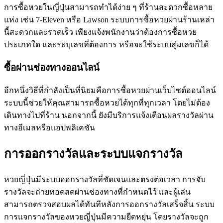
การซื้อหวยในญี่ปุ่นสามารถทำได้ง่าย ๆ ที่ร้านสะดวกซื้อหลาย
แห่ง เช่น 7-Eleven หรือ Lawson ระบบการซื้อหวยผ่านร้านเหล่า
นี้สะดวกและรวดเร็ว เพียงแจ้งพนักงานว่าต้องการซื้อหวย
ประเภทใด และระบุเลขที่ต้องการ หรือจะใช้ระบบสุ่มเลขก็ได้
ซื้อผ่านช่องทางออนไลน์
อีกหนึ่งวิธีที่กำลังเป็นที่นิยมคือการซื้อหวยผ่านเว็บไซต์ออนไลน์
ระบบนี้ช่วยให้คุณสามารถซื้อหวยได้ทุกที่ทุกเวลา โดยไม่ต้อง
เดินทางไปที่ร้าน นอกจากนี้ ยังมีบริการแจ้งเตือนผลรางวัลผ่าน
ทางอีเมลหรือแอปพลิเคชัน
การออกรางวัลและระบบแจกรางวัล
หวยญี่ปุ่นมีระบบออกรางวัลที่ชัดเจนและตรงต่อเวลา การจับ
รางวัลจะถ่ายทอดสดผ่านช่องทางที่กำหนดไว้ และผู้เล่น
สามารถตรวจสอบผลได้ทันทีหลังการออกรางวัลเสร็จสิ้น ระบบ
การแจกรางวัลของหวยญี่ปุ่นมีความยืดหยุ่น โดยรางวัลจะถูก