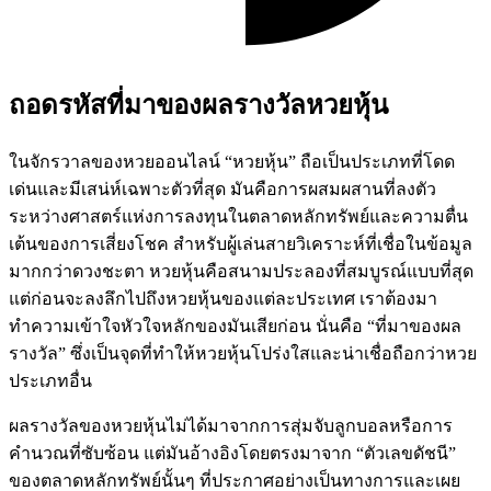
ถอดรหัสที่มาของผลรางวัลหวยหุ้น
ในจักรวาลของหวยออนไลน์ “หวยหุ้น” ถือเป็นประเภทที่โดด
เด่นและมีเสน่ห์เฉพาะตัวที่สุด มันคือการผสมผสานที่ลงตัว
ระหว่างศาสตร์แห่งการลงทุนในตลาดหลักทรัพย์และความตื่น
เต้นของการเสี่ยงโชค สำหรับผู้เล่นสายวิเคราะห์ที่เชื่อในข้อมูล
มากกว่าดวงชะตา หวยหุ้นคือสนามประลองที่สมบูรณ์แบบที่สุด
แต่ก่อนจะลงลึกไปถึงหวยหุ้นของแต่ละประเทศ เราต้องมา
ทำความเข้าใจหัวใจหลักของมันเสียก่อน นั่นคือ “ที่มาของผล
รางวัล” ซึ่งเป็นจุดที่ทำให้หวยหุ้นโปร่งใสและน่าเชื่อถือกว่าหวย
ประเภทอื่น
ผลรางวัลของหวยหุ้นไม่ได้มาจากการสุ่มจับลูกบอลหรือการ
คำนวณที่ซับซ้อน แต่มันอ้างอิงโดยตรงมาจาก “ตัวเลขดัชนี”
ของตลาดหลักทรัพย์นั้นๆ ที่ประกาศอย่างเป็นทางการและเผย