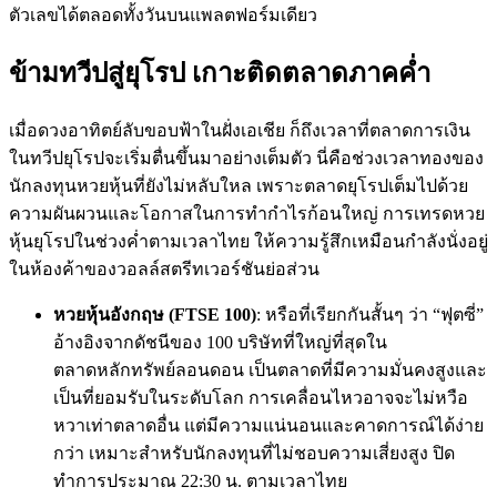
ตัวเลขได้ตลอดทั้งวันบนแพลตฟอร์มเดียว
ข้ามทวีปสู่ยุโรป เกาะติดตลาดภาคค่ำ
เมื่อดวงอาทิตย์ลับขอบฟ้าในฝั่งเอเชีย ก็ถึงเวลาที่ตลาดการเงิน
ในทวีปยุโรปจะเริ่มตื่นขึ้นมาอย่างเต็มตัว นี่คือช่วงเวลาทองของ
นักลงทุนหวยหุ้นที่ยังไม่หลับใหล เพราะตลาดยุโรปเต็มไปด้วย
ความผันผวนและโอกาสในการทำกำไรก้อนใหญ่ การเทรดหวย
หุ้นยุโรปในช่วงค่ำตามเวลาไทย ให้ความรู้สึกเหมือนกำลังนั่งอยู่
ในห้องค้าของวอลล์สตรีทเวอร์ชันย่อส่วน
หวยหุ้นอังกฤษ (FTSE 100)
: หรือที่เรียกกันสั้นๆ ว่า “ฟุตซี่”
อ้างอิงจากดัชนีของ 100 บริษัทที่ใหญ่ที่สุดใน
ตลาดหลักทรัพย์ลอนดอน เป็นตลาดที่มีความมั่นคงสูงและ
เป็นที่ยอมรับในระดับโลก การเคลื่อนไหวอาจจะไม่หวือ
หวาเท่าตลาดอื่น แต่มีความแน่นอนและคาดการณ์ได้ง่าย
กว่า เหมาะสำหรับนักลงทุนที่ไม่ชอบความเสี่ยงสูง ปิด
ทำการประมาณ 22:30 น. ตามเวลาไทย