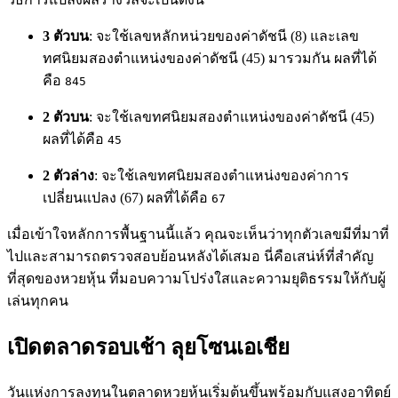
3 ตัวบน
: จะใช้เลขหลักหน่วยของค่าดัชนี (8) และเลข
ทศนิยมสองตำแหน่งของค่าดัชนี (45) มารวมกัน ผลที่ได้
คือ
845
2 ตัวบน
: จะใช้เลขทศนิยมสองตำแหน่งของค่าดัชนี (45)
ผลที่ได้คือ
45
2 ตัวล่าง
: จะใช้เลขทศนิยมสองตำแหน่งของค่าการ
เปลี่ยนแปลง (67) ผลที่ได้คือ
67
เมื่อเข้าใจหลักการพื้นฐานนี้แล้ว คุณจะเห็นว่าทุกตัวเลขมีที่มาที่
ไปและสามารถตรวจสอบย้อนหลังได้เสมอ นี่คือเสน่ห์ที่สำคัญ
ที่สุดของหวยหุ้น ที่มอบความโปร่งใสและความยุติธรรมให้กับผู้
เล่นทุกคน
เปิดตลาดรอบเช้า ลุยโซนเอเชีย
วันแห่งการลงทุนในตลาดหวยหุ้นเริ่มต้นขึ้นพร้อมกับแสงอาทิตย์