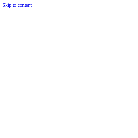
Skip to content