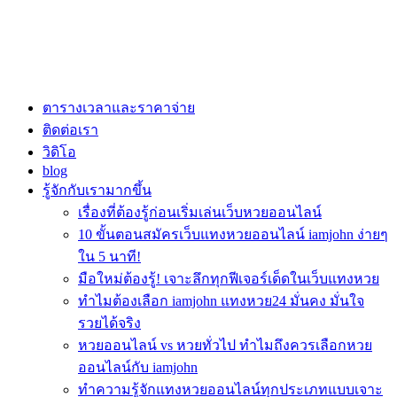
ตารางเวลาและราคาจ่าย
ติดต่อเรา
วิดิโอ
blog
รู้จักกับเรามากขึ้น
เรื่องที่ต้องรู้ก่อนเริ่มเล่นเว็บหวยออนไลน์
10 ขั้นตอนสมัครเว็บแทงหวยออนไลน์ iamjohn ง่ายๆ
ใน 5 นาที!
มือใหม่ต้องรู้! เจาะลึกทุกฟีเจอร์เด็ดในเว็บแทงหวย
ทำไมต้องเลือก iamjohn แทงหวย24 มั่นคง มั่นใจ
รวยได้จริง
หวยออนไลน์ vs หวยทั่วไป ทำไมถึงควรเลือกหวย
ออนไลน์กับ iamjohn
ทำความรู้จักแทงหวยออนไลน์ทุกประเภทแบบเจาะ