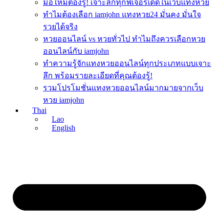
มือใหม่ต้องรู้! เจาะลึกทุกฟีเจอร์เด็ดในเว็บแทงหวย
ทำไมต้องเลือก iamjohn แทงหวย24 มั่นคง มั่นใจ
รวยได้จริง
หวยออนไลน์ vs หวยทั่วไป ทำไมถึงควรเลือกหวย
ออนไลน์กับ iamjohn
ทำความรู้จักแทงหวยออนไลน์ทุกประเภทแบบเจาะ
ลึก พร้อมรายละเอียดที่คุณต้องรู้!
รวมโปรโมชั่นแทงหวยออนไลน์มากมายจากเว็บ
หวย iamjohn
Thai
Lao
English