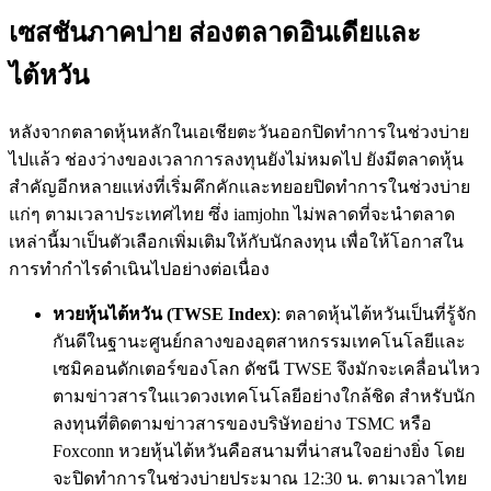
เซสชันภาคบ่าย ส่องตลาดอินเดียและ
ไต้หวัน
หลังจากตลาดหุ้นหลักในเอเชียตะวันออกปิดทำการในช่วงบ่าย
ไปแล้ว ช่องว่างของเวลาการลงทุนยังไม่หมดไป ยังมีตลาดหุ้น
สำคัญอีกหลายแห่งที่เริ่มคึกคักและทยอยปิดทำการในช่วงบ่าย
แก่ๆ ตามเวลาประเทศไทย ซึ่ง iamjohn ไม่พลาดที่จะนำตลาด
เหล่านี้มาเป็นตัวเลือกเพิ่มเติมให้กับนักลงทุน เพื่อให้โอกาสใน
การทำกำไรดำเนินไปอย่างต่อเนื่อง
หวยหุ้นไต้หวัน (TWSE Index)
: ตลาดหุ้นไต้หวันเป็นที่รู้จัก
กันดีในฐานะศูนย์กลางของอุตสาหกรรมเทคโนโลยีและ
เซมิคอนดักเตอร์ของโลก ดัชนี TWSE จึงมักจะเคลื่อนไหว
ตามข่าวสารในแวดวงเทคโนโลยีอย่างใกล้ชิด สำหรับนัก
ลงทุนที่ติดตามข่าวสารของบริษัทอย่าง TSMC หรือ
Foxconn หวยหุ้นไต้หวันคือสนามที่น่าสนใจอย่างยิ่ง โดย
จะปิดทำการในช่วงบ่ายประมาณ 12:30 น. ตามเวลาไทย