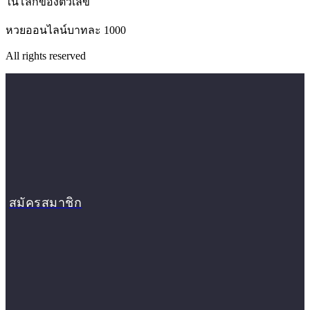
ในโลกของตัวเลข
หวยออนไลน์บาทละ 1000
All rights reserved
สมัครสมาชิก