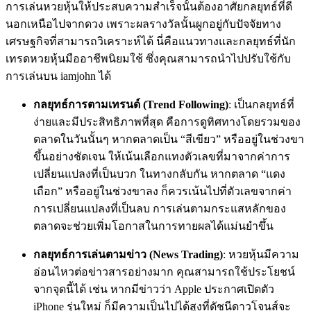
การเล่นหวยหุ้นให้ประสบความสำเร็จนั้นต้องอาศัยกลยุทธ์ที่ดี
นอกเหนือไปจากดวง เพราะผลรางวัลนั้นผูกอยู่กับปัจจัยทาง
เศรษฐกิจที่สามารถวิเคราะห์ได้ นี่คือแนวทางและกลยุทธ์ที่นัก
เทรดหวยหุ้นมืออาชีพนิยมใช้ ซึ่งคุณสามารถนำไปปรับใช้กับ
การเล่นบน iamjohn ได้
กลยุทธ์การตามเทรนด์ (Trend Following)
: เป็นกลยุทธ์ที่
ง่ายและมีประสิทธิภาพที่สุด คือการดูทิศทางโดยรวมของ
ตลาดในวันนั้นๆ หากตลาดเป็น “สีเขียว” หรืออยู่ในช่วงขา
ขึ้นอย่างชัดเจน ให้เน้นเลือกแทงตัวเลขที่มาจากค่าการ
เปลี่ยนแปลงที่เป็นบวก ในทางกลับกัน หากตลาด “แดง
เถือก” หรืออยู่ในช่วงขาลง ก็ควรเน้นไปที่ตัวเลขจากค่า
การเปลี่ยนแปลงที่เป็นลบ การเล่นตามกระแสหลักของ
ตลาดจะช่วยเพิ่มโอกาสในการทายผลได้แม่นยำขึ้น
กลยุทธ์การเล่นตามข่าว (News Trading)
: หวยหุ้นมีความ
อ่อนไหวต่อข่าวสารอย่างมาก คุณสามารถใช้ประโยชน์
จากจุดนี้ได้ เช่น หากมีข่าวว่า Apple ประกาศเปิดตัว
iPhone รุ่นใหม่ ก็มีความเป็นไปได้สูงที่ดัชนีดาวโจนส์จะ