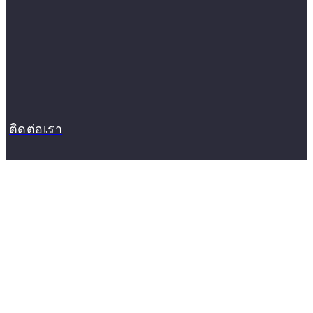
ติดต่อเรา