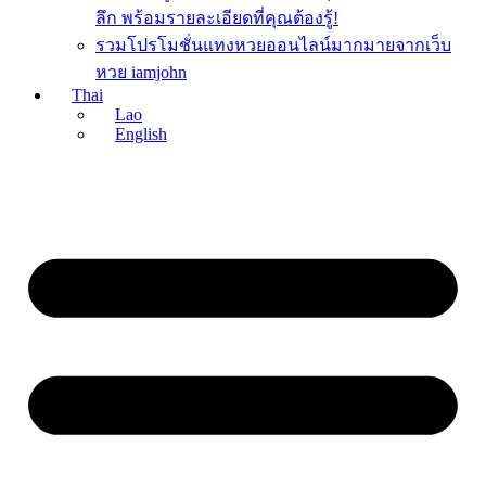
ลึก พร้อมรายละเอียดที่คุณต้องรู้!
รวมโปรโมชั่นแทงหวยออนไลน์มากมายจากเว็บ
หวย iamjohn
Thai
Lao
English