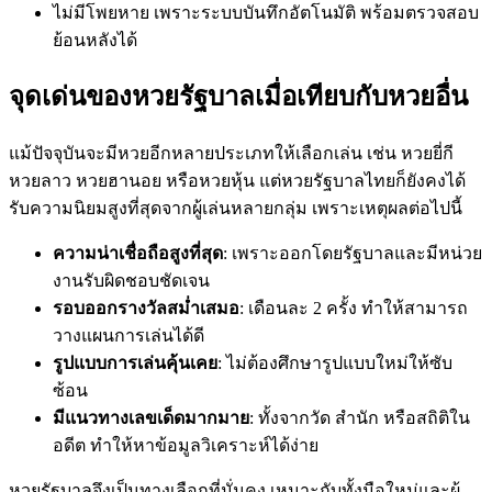
ไม่มีโพยหาย เพราะระบบบันทึกอัตโนมัติ พร้อมตรวจสอบ
ย้อนหลังได้
จุดเด่นของหวยรัฐบาลเมื่อเทียบกับหวยอื่น
แม้ปัจจุบันจะมีหวยอีกหลายประเภทให้เลือกเล่น เช่น หวยยี่กี
หวยลาว หวยฮานอย หรือหวยหุ้น แต่หวยรัฐบาลไทยก็ยังคงได้
รับความนิยมสูงที่สุดจากผู้เล่นหลายกลุ่ม เพราะเหตุผลต่อไปนี้
ความน่าเชื่อถือสูงที่สุด
: เพราะออกโดยรัฐบาลและมีหน่วย
งานรับผิดชอบชัดเจน
รอบออกรางวัลสม่ำเสมอ
: เดือนละ 2 ครั้ง ทำให้สามารถ
วางแผนการเล่นได้ดี
รูปแบบการเล่นคุ้นเคย
: ไม่ต้องศึกษารูปแบบใหม่ให้ซับ
ซ้อน
มีแนวทางเลขเด็ดมากมาย
: ทั้งจากวัด สำนัก หรือสถิติใน
อดีต ทำให้หาข้อมูลวิเคราะห์ได้ง่าย
หวยรัฐบาลจึงเป็นทางเลือกที่มั่นคง เหมาะกับทั้งมือใหม่และผู้