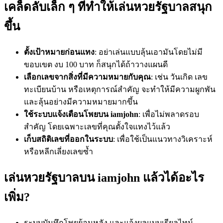
เคล็ดลับเล็ก ๆ ที่ทำให้เล่นหวยรัฐบาลสนุก
ขึ้น
ตั้งเป้าหมายก่อนแทง
: อย่าเล่นแบบลุ้นเอามันโดยไม่มี
ขอบเขต งบ 100 บาท ก็สนุกได้ถ้าวางแผนดี
เลือกเลขจากสิ่งที่มีความหมายกับคุณ
: เช่น วันเกิด เลข
ทะเบียนบ้าน หรือเหตุการณ์สำคัญ จะทำให้มีความผูกพัน
และลุ้นอย่างมีความหมายมากขึ้น
ใช้ระบบแจ้งเตือนโพยบน iamjohn
: เพื่อไม่พลาดรอบ
สำคัญ โดยเฉพาะเลขที่คุณตั้งใจแทงไว้แล้ว
เก็บสถิติเลขที่ออกในระบบ
: เพื่อใช้เป็นแนวทางวิเคราะห์
หรือหลีกเลี่ยงเลขซ้ำ
เล่นหวยรัฐบาลบน iamjohn แล้วได้อะไร
เพิ่ม?
ระบบบันทึกโพยย้อนหลัง และแจ้งผลแบบเรียลไทม์