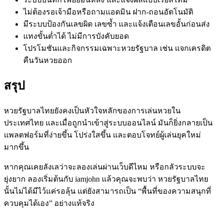
ไม่ต้องรอเจ้ามือหรือถามแอดมิน ฝาก-ถอนอัตโนมัติ
มีระบบป้องกันเลขผิด เลขซ้ำ และแจ้งเตือนเลขอั้นก่อนส่ง
แทงขั้นต่ำได้ ไม่มีการบังคับยอด
โปรโมชันและกิจกรรมเฉพาะหวยรัฐบาล เช่น แจกเครดิต
คืนวันหวยออก
สรุป
หวยรัฐบาลไทยยังคงเป็นหัวใจหลักของการเล่นหวยใน
ประเทศไทย และเมื่อถูกนำเข้าสู่ระบบออนไลน์ มันก็ยิ่งกลายเป็น
แพลตฟอร์มที่ง่ายขึ้น โปร่งใสขึ้น และตอบโจทย์ผู้เล่นยุคใหม่
มากขึ้น
หากคุณเคยลังเลว่าจะลองเล่นผ่านเว็บดีไหม หรือกลัวระบบจะ
ยุ่งยาก ลองเริ่มต้นกับ iamjohn แล้วคุณจะพบว่า หวยรัฐบาลไทย
นั้นไม่ได้มีไว้แค่รอลุ้น แต่ยังสามารถเป็น “พื้นที่ของความสนุกที่
ควบคุมได้เอง” อย่างแท้จริง