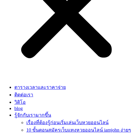
ตารางเวลาและราคาจ่าย
ติดต่อเรา
วิดิโอ
blog
รู้จักกับเรามากขึ้น
เรื่องที่ต้องรู้ก่อนเริ่มเล่นเว็บหวยออนไลน์
10 ขั้นตอนสมัครเว็บแทงหวยออนไลน์ iamjohn ง่ายๆ