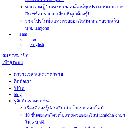
ทำความรู้จักแทงหวยออนไลน์ทุกประเภทแบบเจาะ
ลึก พร้อมรายละเอียดที่คุณต้องรู้!
รวมโปรโมชั่นแทงหวยออนไลน์มากมายจากเว็บ
หวย iamjohn
Thai
Lao
English
สมัครสมาชิก
เข้าสู่ระบบ
ตารางเวลาและราคาจ่าย
ติดต่อเรา
วิดิโอ
blog
รู้จักกับเรามากขึ้น
เรื่องที่ต้องรู้ก่อนเริ่มเล่นเว็บหวยออนไลน์
10 ขั้นตอนสมัครเว็บแทงหวยออนไลน์ iamjohn ง่ายๆ
ใน 5 นาที!