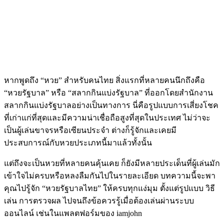
หากพูดถึง “หวย” สำหรับคนไทย สิ่งแรกที่หลายคนนึกถึงคือ
“หวยรัฐบาล” หรือ “สลากกินแบ่งรัฐบาล” ที่ออกโดยสำนักงาน
สลากกินแบ่งรัฐบาลอย่างเป็นทางการ นี่คือรูปแบบการเสี่ยงโชค
ที่เก่าแก่ที่สุดและมีความน่าเชื่อถือสูงที่สุดในประเทศ ไม่ว่าจะ
เป็นผู้เล่นขาจรหรือเซียนประจำ ต่างก็รู้จักและเคยมี
ประสบการณ์กับหวยประเภทนี้มาแล้วทั้งนั้น
แต่ถึงจะเป็นหวยที่หลายคนคุ้นเคย ก็ยังมีหลายประเด็นที่ผู้เล่นมัก
เข้าใจไม่ครบหรือหลงลืมกันไปในรายละเอียด บทความนี้จะพา
คุณไปรู้จัก “หวยรัฐบาลไทย” ให้ครบทุกแง่มุม ตั้งแต่รูปแบบ วิธี
เล่น การตรวจผล ไปจนถึงข้อควรรู้เมื่อต้องเล่นผ่านระบบ
ออนไลน์ เช่นในแพลตฟอร์มของ iamjohn