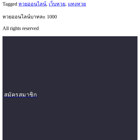
Tagged
หวยออนไลน์
,
เว็บหวย
,
แทงหวย
หวยออนไลน์บาทละ 1000
All rights reserved
สมัครสมาชิก