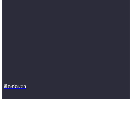
ติดต่อเรา