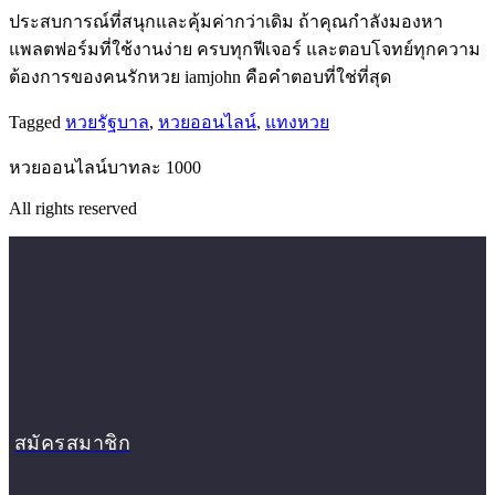
ประสบการณ์ที่สนุกและคุ้มค่ากว่าเดิม ถ้าคุณกำลังมองหา
แพลตฟอร์มที่ใช้งานง่าย ครบทุกฟีเจอร์ และตอบโจทย์ทุกความ
ต้องการของคนรักหวย iamjohn คือคำตอบที่ใช่ที่สุด
Tagged
หวยรัฐบาล
,
หวยออนไลน์
,
แทงหวย
หวยออนไลน์บาทละ 1000
All rights reserved
สมัครสมาชิก