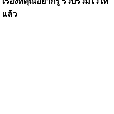
เรื่องที่คุณอยากรู้ รวบรวมไว้ให้
แล้ว