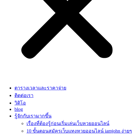
ตารางเวลาและราคาจ่าย
ติดต่อเรา
วิดิโอ
blog
รู้จักกับเรามากขึ้น
เรื่องที่ต้องรู้ก่อนเริ่มเล่นเว็บหวยออนไลน์
10 ขั้นตอนสมัครเว็บแทงหวยออนไลน์ iamjohn ง่ายๆ