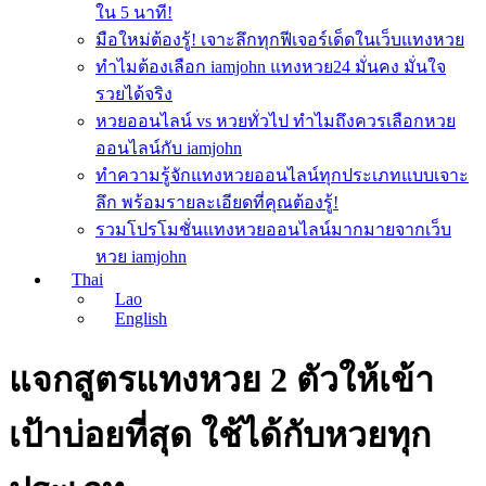
ใน 5 นาที!
มือใหม่ต้องรู้! เจาะลึกทุกฟีเจอร์เด็ดในเว็บแทงหวย
ทำไมต้องเลือก iamjohn แทงหวย24 มั่นคง มั่นใจ
รวยได้จริง
หวยออนไลน์ vs หวยทั่วไป ทำไมถึงควรเลือกหวย
ออนไลน์กับ iamjohn
ทำความรู้จักแทงหวยออนไลน์ทุกประเภทแบบเจาะ
ลึก พร้อมรายละเอียดที่คุณต้องรู้!
รวมโปรโมชั่นแทงหวยออนไลน์มากมายจากเว็บ
หวย iamjohn
Thai
Lao
English
แจกสูตรแทงหวย 2 ตัวให้เข้า
เป้าบ่อยที่สุด ใช้ได้กับหวยทุก