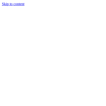
Skip to content