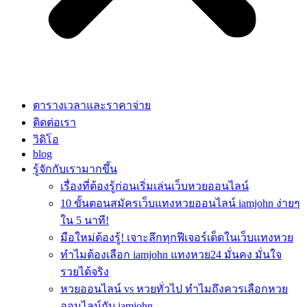
ตารางเวลาและราคาจ่าย
ติดต่อเรา
วิดิโอ
blog
รู้จักกับเรามากขึ้น
เรื่องที่ต้องรู้ก่อนเริ่มเล่นเว็บหวยออนไลน์
10 ขั้นตอนสมัครเว็บแทงหวยออนไลน์ iamjohn ง่ายๆ
ใน 5 นาที!
มือใหม่ต้องรู้! เจาะลึกทุกฟีเจอร์เด็ดในเว็บแทงหวย
ทำไมต้องเลือก iamjohn แทงหวย24 มั่นคง มั่นใจ
รวยได้จริง
หวยออนไลน์ vs หวยทั่วไป ทำไมถึงควรเลือกหวย
ออนไลน์กับ iamjohn