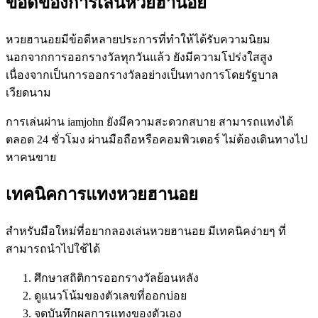
ข้อดีของการเล่นหวยฮานอย
หวยฮานอยมีข้อดีหลายประการที่ทำให้ได้รับความนิยม
นอกจากการออกรางวัลทุกวันแล้ว ยังมีความโปร่งใสสูง
เนื่องจากเป็นการออกรางวัลอย่างเป็นทางการโดยรัฐบาล
เวียดนาม
การเล่นผ่าน iamjohn ยังมีความสะดวกสบาย สามารถแทงได้
ตลอด 24 ชั่วโมง ผ่านมือถือหรือคอมพิวเตอร์ ไม่ต้องเดินทางไป
หาคนขาย
เทคนิคการแทงหวยฮานอย
สำหรับมือใหม่ที่อยากลองเล่นหวยฮานอย มีเทคนิคง่ายๆ ที่
สามารถนำไปใช้ได้
ศึกษาสถิติการออกรางวัลย้อนหลัง
ดูแนวโน้มของตัวเลขที่ออกบ่อย
จดบันทึกผลการแทงของตัวเอง