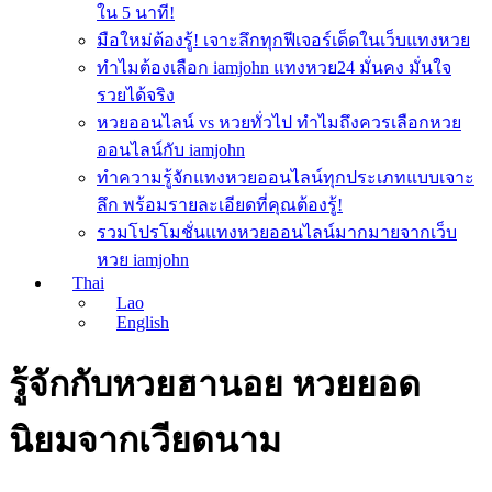
ใน 5 นาที!
มือใหม่ต้องรู้! เจาะลึกทุกฟีเจอร์เด็ดในเว็บแทงหวย
ทำไมต้องเลือก iamjohn แทงหวย24 มั่นคง มั่นใจ
รวยได้จริง
หวยออนไลน์ vs หวยทั่วไป ทำไมถึงควรเลือกหวย
ออนไลน์กับ iamjohn
ทำความรู้จักแทงหวยออนไลน์ทุกประเภทแบบเจาะ
ลึก พร้อมรายละเอียดที่คุณต้องรู้!
รวมโปรโมชั่นแทงหวยออนไลน์มากมายจากเว็บ
หวย iamjohn
Thai
Lao
English
รู้จักกับหวยฮานอย หวยยอด
นิยมจากเวียดนาม