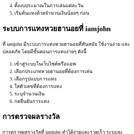
ตั้งงบประมาณในการเล่นแต่ละวัน
เริ่มต้นแทงด้วยจำนวนเงินน้อยๆ ก่อน
ระบบการแทงหวยฮานอยที่ iamjohn
ที่ iamjohn มีระบบการแทงหวยฮานอยที่ทันสมัย ใช้งานง่าย และ
ปลอดภัย โดยมีขั้นตอนการแทงง่ายๆ ดังนี้
เข้าสู่ระบบในเว็บไซต์หรือแอพ
เลือกประเภทหวยฮานอยที่ต้องการเล่น
เลือกรูปแบบการแทง
ใส่ตัวเลขที่ต้องการแทง
ระบุจำนวนเงิน
กดยืนยันการแทง
การตรวจผลรางวัล
การตรวจผลรางวัลที่ iamjohn ทำได้ง่ายและรวดเร็ว ระบบจะ