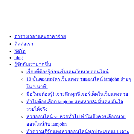
ตารางเวลาและราคาจ่าย
ติดต่อเรา
วิดิโอ
blog
รู้จักกับเรามากขึ้น
เรื่องที่ต้องรู้ก่อนเริ่มเล่นเว็บหวยออนไลน์
10 ขั้นตอนสมัครเว็บแทงหวยออนไลน์ iamjohn ง่ายๆ
ใน 5 นาที!
มือใหม่ต้องรู้! เจาะลึกทุกฟีเจอร์เด็ดในเว็บแทงหวย
ทำไมต้องเลือก iamjohn แทงหวย24 มั่นคง มั่นใจ
รวยได้จริง
หวยออนไลน์ vs หวยทั่วไป ทำไมถึงควรเลือกหวย
ออนไลน์กับ iamjohn
ทำความรู้จักแทงหวยออนไลน์ทุกประเภทแบบเจาะ