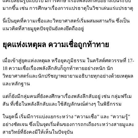
แค่เปลี่ยนรูปแบบไป มีการศึกษาเรื่องพลังลึกลับอย่างเป็นระบบ
มากขึ้น เช่น การศึกษาเรื่องการแปรธาตุในวิชาเล่นแร่แปรธาตุ
นี่เป็นยุคที่ความเชื่อและวิทยาศาสตร์เริ่มผสมผสานกัน ซึ่งเป็น
แนวคิดที่สายมูยุคปัจจุบันยังคงยึดถืออยู่
ยุคแห่งเหตุผล ความเชื่อถูกท้าทาย
เมื่อเข้าสู่ยุคแห่งเหตุผล หรือยุคภูมิธรรม ในคริสต์ศตวรรษที่ 17-
18 ความเชื่อเรื่องพลังลึกลับก็ถูกท้าทายอย่างหนัก นัก
วิทยาศาสตร์และนักปรัชญาพยายามอธิบายทุกอย่างด้วยเหตุผล
และหลักฐาน
แต่ก็ยังมีกลุ่มคนที่ยังคงศึกษาเรื่องพลังลึกลับอยู่ เช่น กลุ่มฟรีเม
สัน ที่เชื่อในพลังลึกลับและใช้สัญลักษณ์ต่างๆ ในพิธีกรรม
ในยุคนี้ เริ่มมีการแบ่งแยกระหว่าง “ความเชื่อ” และ “ความรู้”
อย่างชัดเจน ซึ่งเป็นจุดเริ่มต้นของการถกเถียงระหว่างสายมูและ
สายวิทย์ที่ยังคงมีให้เห็นในปัจจุบัน