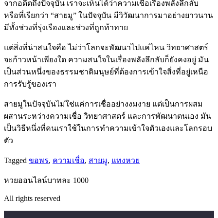
จากอดีตถึงปัจจุบัน เราจะเห็นได้ว่าความเชื่อเรื่องพลังลึกลับ
หรือที่เรียกว่า “สายมู” ในปัจจุบัน มีวิวัฒนาการมาอย่างยาวนาน
มีทั้งช่วงที่รุ่งเรืองและช่วงที่ถูกท้าทาย
แต่สิ่งที่น่าสนใจคือ ไม่ว่าโลกจะพัฒนาไปแค่ไหน วิทยาศาสตร์
จะก้าวหน้าเพียงใด ความสนใจในเรื่องพลังลึกลับก็ยังคงอยู่ มัน
เป็นส่วนหนึ่งของธรรมชาติมนุษย์ที่ต้องการเข้าใจสิ่งที่อยู่เหนือ
การรับรู้ของเรา
สายมูในปัจจุบันไม่ใช่แค่การเชื่ออย่างงมงาย แต่เป็นการผสม
ผสานระหว่างความเชื่อ วิทยาศาสตร์ และการพัฒนาตนเอง มัน
เป็นวิธีหนึ่งที่คนเราใช้ในการทำความเข้าใจตัวเองและโลกรอบ
ตัว
Tagged
ขอพร
,
ความเชื่อ
,
สายมู
,
แทงหวย
หวยออนไลน์บาทละ 1000
All rights reserved