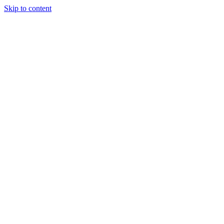
Skip to content