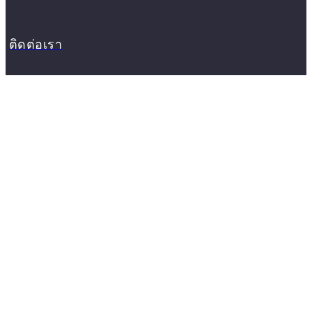
ติดต่อเรา