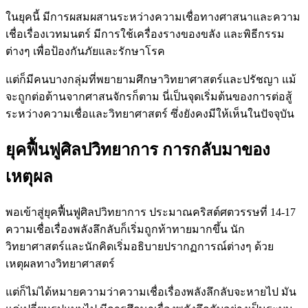
ในยุคนี้ มีการผสมผสานระหว่างความเชื่อทางศาสนาและความ
เชื่อเรื่องเวทมนตร์ มีการใช้เครื่องรางของขลัง และพิธีกรรม
ต่างๆ เพื่อป้องกันภัยและรักษาโรค
แต่ก็มีคนบางกลุ่มที่พยายามศึกษาวิทยาศาสตร์และปรัชญา แม้
จะถูกต่อต้านจากศาสนจักรก็ตาม นี่เป็นจุดเริ่มต้นของการต่อสู้
ระหว่างความเชื่อและวิทยาศาสตร์ ซึ่งยังคงมีให้เห็นในปัจจุบัน
ยุคฟื้นฟูศิลปวิทยาการ การกลับมาของ
เหตุผล
พอเข้าสู่ยุคฟื้นฟูศิลปวิทยาการ ประมาณคริสต์ศตวรรษที่ 14-17
ความเชื่อเรื่องพลังลึกลับก็เริ่มถูกท้าทายมากขึ้น นัก
วิทยาศาสตร์และนักคิดเริ่มอธิบายปรากฏการณ์ต่างๆ ด้วย
เหตุผลทางวิทยาศาสตร์
แต่ก็ไม่ได้หมายความว่าความเชื่อเรื่องพลังลึกลับจะหายไป มัน