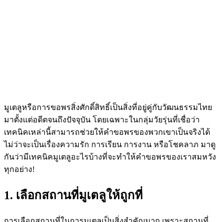
มูเตลูหรือการขอพรสิ่งศักดิ์สิทธิ์เป็นสิ่งที่อยู่คู่กับวัฒนธรรมไทย
มาตั้งแต่อดีตจนถึงปัจจุบัน โดยเฉพาะในกลุ่มวัยรุ่นที่เชื่อว่า
เทคนิคเหล่านี้สามารถช่วยให้คำขอพรของพวกเขาเป็นจริงได้
ไม่ว่าจะเป็นเรื่องความรัก การเรียน การงาน หรือโชคลาภ มาดู
กันว่ามีเทคนิคมูเตลูอะไรบ้างที่จะทำให้คำขอพรของเราสมหวัง
ทุกอย่าง!
1.
เลือกสถานที่มูเตลูให้ถูกที่
การเลือกสถานที่ในการมูเตลูเป็นสิ่งสำคัญมาก เพราะสถานที่