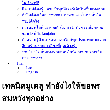
ใน 5 นาที!
มือใหม่ต้องรู้! เจาะลึกทุกฟีเจอร์เด็ดในเว็บแทงหวย
ทำไมต้องเลือก iamjohn แทงหวย24 มั่นคง มั่นใจ
รวยได้จริง
หวยออนไลน์ vs หวยทั่วไป ทำไมถึงควรเลือกหวย
ออนไลน์กับ iamjohn
ทำความรู้จักแทงหวยออนไลน์ทุกประเภทแบบเจาะ
ลึก พร้อมรายละเอียดที่คุณต้องรู้!
รวมโปรโมชั่นแทงหวยออนไลน์มากมายจากเว็บ
หวย iamjohn
Thai
Lao
English
เทคนิคมูเตลู ทำยังไงให้ขอพร
สมหวังทุกอย่าง