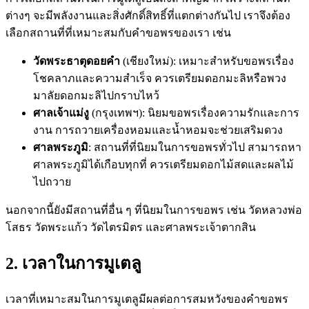
ต่างๆ จะมีพลังงานและสิ่งศักดิ์สิทธิ์ที่แตกต่างกันไป เราจึงต้อง
เลือกสถานที่ที่เหมาะสมกับคำขอพรของเรา เช่น
วัดพระธาตุดอยคำ
(เชียงใหม่): เหมาะสำหรับขอพรเรื่อง
โชคลาภและความสำเร็จ ควรเตรียมดอกมะลิหรือพวง
มาลัยดอกมะลิไปกราบไหว้
ศาลเจ้าแม่งู
(กรุงเทพฯ): นิยมขอพรเรื่องความรักและการ
งาน การถวายเครื่องหอมและน้ำหอมจะช่วยเสริมดวง
ศาลพระภูมิ
: สถานที่ที่นิยมในการขอพรทั่วไป สามารถหา
ศาลพระภูมิได้เกือบทุกที่ ควรเตรียมดอกไม้สดและผลไม้
ไปถวาย
นอกจากนี้ยังมีสถานที่อื่น ๆ ที่นิยมในการขอพร เช่น วัดหลวงพ่อ
โสธร วัดพระแก้ว วัดไตรมิตร และศาลพระเจ้าตากสิน
2.
เวลาในการมูเตลู
เวลาที่เหมาะสมในการมูเตลูมีผลต่อการสมหวังของคำขอพร