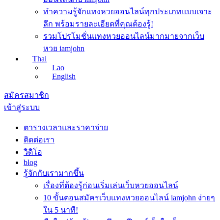
ทำความรู้จักแทงหวยออนไลน์ทุกประเภทแบบเจาะ
ลึก พร้อมรายละเอียดที่คุณต้องรู้!
รวมโปรโมชั่นแทงหวยออนไลน์มากมายจากเว็บ
หวย iamjohn
Thai
Lao
English
สมัครสมาชิก
เข้าสู่ระบบ
ตารางเวลาและราคาจ่าย
ติดต่อเรา
วิดิโอ
blog
รู้จักกับเรามากขึ้น
เรื่องที่ต้องรู้ก่อนเริ่มเล่นเว็บหวยออนไลน์
10 ขั้นตอนสมัครเว็บแทงหวยออนไลน์ iamjohn ง่ายๆ
ใน 5 นาที!