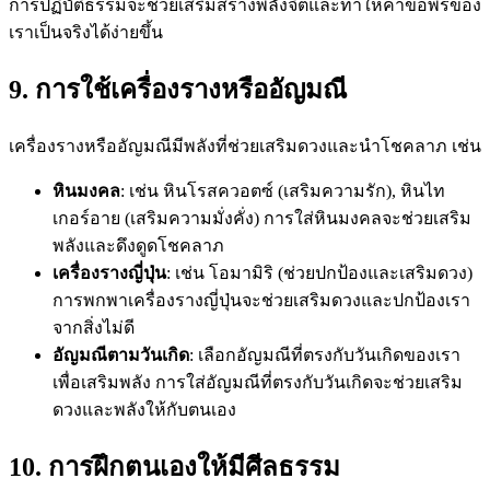
การปฏิบัติธรรมจะช่วยเสริมสร้างพลังจิตและทำให้คำขอพรของ
เราเป็นจริงได้ง่ายขึ้น
9.
การใช้เครื่องรางหรืออัญมณี
เครื่องรางหรืออัญมณีมีพลังที่ช่วยเสริมดวงและนำโชคลาภ เช่น
หินมงคล
: เช่น หินโรสควอตซ์ (เสริมความรัก), หินไท
เกอร์อาย (เสริมความมั่งคั่ง) การใส่หินมงคลจะช่วยเสริม
พลังและดึงดูดโชคลาภ
เครื่องรางญี่ปุ่น
: เช่น โอมามิริ (ช่วยปกป้องและเสริมดวง)
การพกพาเครื่องรางญี่ปุ่นจะช่วยเสริมดวงและปกป้องเรา
จากสิ่งไม่ดี
อัญมณีตามวันเกิด
: เลือกอัญมณีที่ตรงกับวันเกิดของเรา
เพื่อเสริมพลัง การใส่อัญมณีที่ตรงกับวันเกิดจะช่วยเสริม
ดวงและพลังให้กับตนเอง
10.
การฝึกตนเองให้มีศีลธรรม