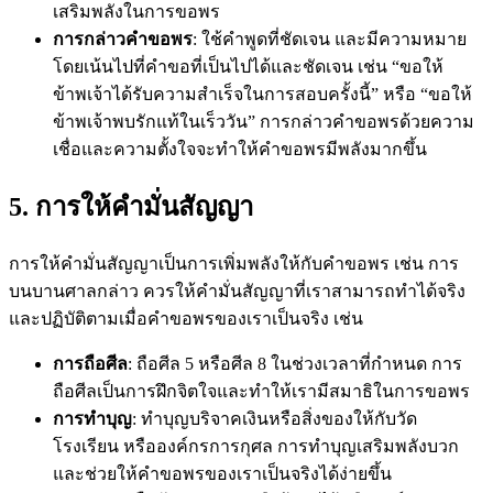
เสริมพลังในการขอพร
การกล่าวคำขอพร
: ใช้คำพูดที่ชัดเจน และมีความหมาย
โดยเน้นไปที่คำขอที่เป็นไปได้และชัดเจน เช่น “ขอให้
ข้าพเจ้าได้รับความสำเร็จในการสอบครั้งนี้” หรือ “ขอให้
ข้าพเจ้าพบรักแท้ในเร็ววัน” การกล่าวคำขอพรด้วยความ
เชื่อและความตั้งใจจะทำให้คำขอพรมีพลังมากขึ้น
5.
การให้คำมั่นสัญญา
การให้คำมั่นสัญญาเป็นการเพิ่มพลังให้กับคำขอพร เช่น การ
บนบานศาลกล่าว ควรให้คำมั่นสัญญาที่เราสามารถทำได้จริง
และปฏิบัติตามเมื่อคำขอพรของเราเป็นจริง เช่น
การถือศีล
: ถือศีล 5 หรือศีล 8 ในช่วงเวลาที่กำหนด การ
ถือศีลเป็นการฝึกจิตใจและทำให้เรามีสมาธิในการขอพร
การทำบุญ
: ทำบุญบริจาคเงินหรือสิ่งของให้กับวัด
โรงเรียน หรือองค์กรการกุศล การทำบุญเสริมพลังบวก
และช่วยให้คำขอพรของเราเป็นจริงได้ง่ายขึ้น