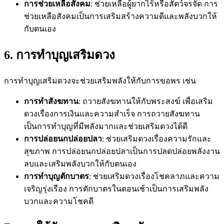
การช่วยเหลือสังคม
: ช่วยเหลือผู้ยากไร้หรือสัตว์จรจัด การ
ช่วยเหลือสังคมเป็นการเสริมสร้างความดีและพลังบวกให้
กับตนเอง
6.
การทำบุญเสริมดวง
การทำบุญเสริมดวงจะช่วยเสริมพลังให้กับการขอพร เช่น
การทำสังฆทาน
: ถวายสังฆทานให้กับพระสงฆ์ เพื่อเสริม
ดวงเรื่องการเงินและความสำเร็จ การถวายสังฆทาน
เป็นการทำบุญที่มีพลังมากและช่วยเสริมดวงได้ดี
การปล่อยนกปล่อยปลา
: ช่วยเสริมดวงเรื่องความรักและ
สุขภาพ การปล่อยนกปล่อยปลาเป็นการปลดปล่อยพลังงาน
ลบและเสริมพลังบวกให้กับตนเอง
การทำบุญตักบาตร
: ช่วยเสริมดวงเรื่องโชคลาภและความ
เจริญรุ่งเรือง การตักบาตรในตอนเช้าเป็นการเสริมพลัง
บวกและความโชคดี