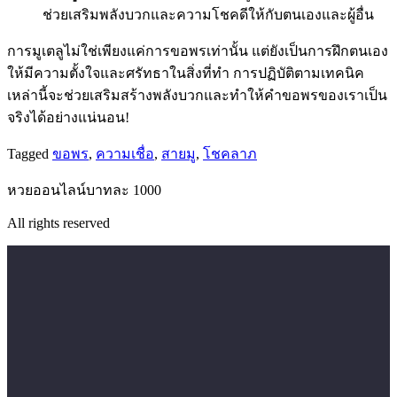
ช่วยเสริมพลังบวกและความโชคดีให้กับตนเองและผู้อื่น
การมูเตลูไม่ใช่เพียงแค่การขอพรเท่านั้น แต่ยังเป็นการฝึกตนเอง
ให้มีความตั้งใจและศรัทธาในสิ่งที่ทำ การปฏิบัติตามเทคนิค
เหล่านี้จะช่วยเสริมสร้างพลังบวกและทำให้คำขอพรของเราเป็น
จริงได้อย่างแน่นอน!
Tagged
ขอพร
,
ความเชื่อ
,
สายมู
,
โชคลาภ
หวยออนไลน์บาทละ 1000
All rights reserved