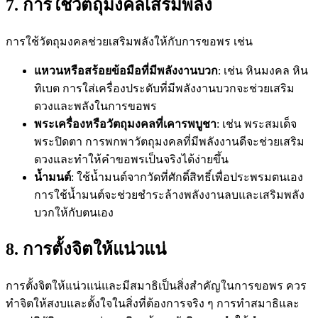
7.
การใช้วัตถุมงคลเสริมพลัง
การใช้วัตถุมงคลช่วยเสริมพลังให้กับการขอพร เช่น
แหวนหรือสร้อยข้อมือที่มีพลังงานบวก
: เช่น หินมงคล หิน
ทิเบต การใส่เครื่องประดับที่มีพลังงานบวกจะช่วยเสริม
ดวงและพลังในการขอพร
พระเครื่องหรือวัตถุมงคลที่เคารพบูชา
: เช่น พระสมเด็จ
พระปิดตา การพกพาวัตถุมงคลที่มีพลังงานดีจะช่วยเสริม
ดวงและทำให้คำขอพรเป็นจริงได้ง่ายขึ้น
น้ำมนต์
: ใช้น้ำมนต์จากวัดที่ศักดิ์สิทธิ์เพื่อประพรมตนเอง
การใช้น้ำมนต์จะช่วยชำระล้างพลังงานลบและเสริมพลัง
บวกให้กับตนเอง
8.
การตั้งจิตให้แน่วแน่
การตั้งจิตให้แน่วแน่และมีสมาธิเป็นสิ่งสำคัญในการขอพร ควร
ทำจิตให้สงบและตั้งใจในสิ่งที่ต้องการจริง ๆ การทำสมาธิและ