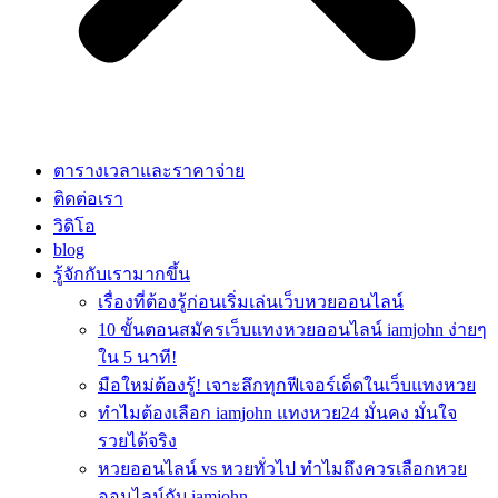
ตารางเวลาและราคาจ่าย
ติดต่อเรา
วิดิโอ
blog
รู้จักกับเรามากขึ้น
เรื่องที่ต้องรู้ก่อนเริ่มเล่นเว็บหวยออนไลน์
10 ขั้นตอนสมัครเว็บแทงหวยออนไลน์ iamjohn ง่ายๆ
ใน 5 นาที!
มือใหม่ต้องรู้! เจาะลึกทุกฟีเจอร์เด็ดในเว็บแทงหวย
ทำไมต้องเลือก iamjohn แทงหวย24 มั่นคง มั่นใจ
รวยได้จริง
หวยออนไลน์ vs หวยทั่วไป ทำไมถึงควรเลือกหวย
ออนไลน์กับ iamjohn