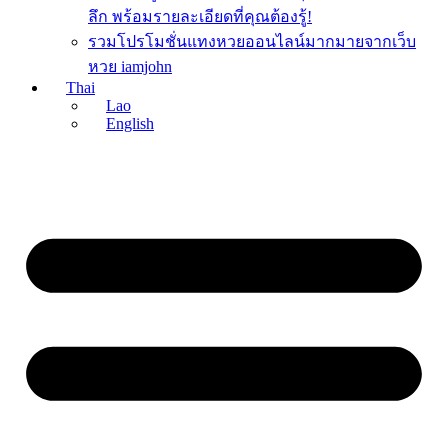
ลึก พร้อมรายละเอียดที่คุณต้องรู้!
รวมโปรโมชั่นแทงหวยออนไลน์มากมายจากเว็บ
หวย iamjohn
Thai
Lao
English