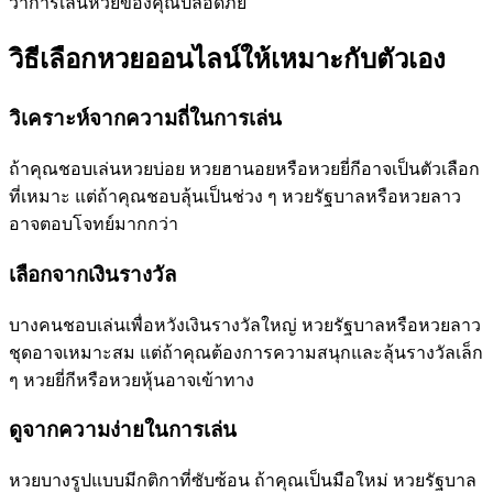
ว่าการเล่นหวยของคุณปลอดภัย
วิธีเลือกหวยออนไลน์ให้เหมาะกับตัวเอง
วิเคราะห์จากความถี่ในการเล่น
ถ้าคุณชอบเล่นหวยบ่อย หวยฮานอยหรือหวยยี่กีอาจเป็นตัวเลือก
ที่เหมาะ แต่ถ้าคุณชอบลุ้นเป็นช่วง ๆ หวยรัฐบาลหรือหวยลาว
อาจตอบโจทย์มากกว่า
เลือกจากเงินรางวัล
บางคนชอบเล่นเพื่อหวังเงินรางวัลใหญ่ หวยรัฐบาลหรือหวยลาว
ชุดอาจเหมาะสม แต่ถ้าคุณต้องการความสนุกและลุ้นรางวัลเล็ก
ๆ หวยยี่กีหรือหวยหุ้นอาจเข้าทาง
ดูจากความง่ายในการเล่น
หวยบางรูปแบบมีกติกาที่ซับซ้อน ถ้าคุณเป็นมือใหม่ หวยรัฐบาล