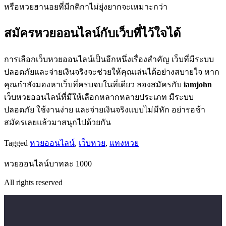
หรือหวยฮานอยที่มีกติกาไม่ยุ่งยากจะเหมาะกว่า
สมัครหวยออนไลน์กับเว็บที่ไว้ใจได้
การเลือกเว็บหวยออนไลน์เป็นอีกหนึ่งเรื่องสำคัญ เว็บที่มีระบบ
ปลอดภัยและจ่ายเงินจริงจะช่วยให้คุณเล่นได้อย่างสบายใจ หาก
คุณกำลังมองหาเว็บที่ครบจบในที่เดียว ลองสมัครกับ
iamjohn
เว็บหวยออนไลน์ที่มีให้เลือกหลากหลายประเภท มีระบบ
ปลอดภัย ใช้งานง่าย และจ่ายเงินจริงแบบไม่มีหัก อย่ารอช้า
สมัครเลยแล้วมาสนุกไปด้วยกัน
Tagged
หวยออนไลน์
,
เว็บหวย
,
แทงหวย
หวยออนไลน์บาทละ 1000
All rights reserved