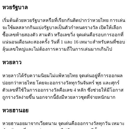
หวยรัฐบาล
เริ่มต้นด้วยหวยรัฐบาลหรือที่เรียกกันติดปากว่าหวยไทย การเล่น
จะใช้ผลสลากกินแบ่งรัฐบาลเป็นตัวกำหนดรางวัล เปิดให้เลือก
ซื้อเลขท้ายสองตัว สามตัว หรือเลขวิ่ง จุดเด่นคือรอบการออกที่
แน่นอนเดือนละสองครั้ง วันที่ 1 และ 16 เหมาะสำหรับคนที่ชอบ
ลุ้นเลขใหญ่และไม่ต้องการความถี่ในการเล่นมากเกินไป
หวยลาว
หวยลาวได้รับความนิยมไม่แพ้หวยไทย จุดเด่นอยู่ที่การออกผล
บ่อยกว่าหวยไทย โดยจะออกรางวัลทุกวันจันทร์ พุธ และศุกร์
ตัวเลขที่ใช้ในการออกรางวัลคือเลข 4 หลัก ซึ่งช่วยให้มีโอกาส
ถูกรางวัลง่ายขึ้น นอกจากนี้ยังมีหวยลาวชุดที่จ่ายหนักมาก
หวยฮานอย
หวยฮานอยมาจากเวียดนาม จุดเด่นคือออกรางวัลทุกวัน เหมาะ