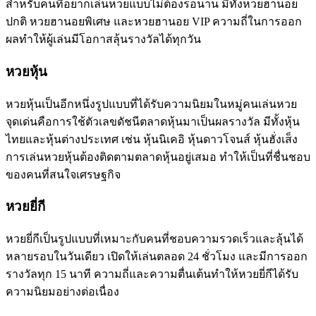
สำหรับคนที่อยากเล่นหวยแบบไม่ต้องรอนาน มีทั้งหวยฮานอย
ปกติ หวยฮานอยพิเศษ และหวยฮานอย VIP ความถี่ในการออก
ผลทำให้ผู้เล่นมีโอกาสลุ้นรางวัลได้ทุกวัน
หวยหุ้น
หวยหุ้นเป็นอีกหนึ่งรูปแบบที่ได้รับความนิยมในหมู่คนเล่นหวย
จุดเด่นคือการใช้ตัวเลขดัชนีตลาดหุ้นมาเป็นผลรางวัล มีทั้งหุ้น
ไทยและหุ้นต่างประเทศ เช่น หุ้นนิเคอิ หุ้นดาวโจนส์ หุ้นฮั่งเส็ง
การเล่นหวยหุ้นต้องติดตามตลาดหุ้นอยู่เสมอ ทำให้เป็นที่ชื่นชอบ
ของคนที่สนใจเศรษฐกิจ
หวยยี่กี
หวยยี่กีเป็นรูปแบบที่เหมาะกับคนที่ชอบความรวดเร็วและลุ้นได้
หลายรอบในวันเดียว เปิดให้เล่นตลอด 24 ชั่วโมง และมีการออก
รางวัลทุก 15 นาที ความถี่และความตื่นเต้นทำให้หวยยี่กีได้รับ
ความนิยมอย่างต่อเนื่อง