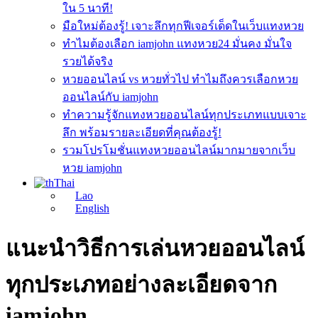
ใน 5 นาที!
มือใหม่ต้องรู้! เจาะลึกทุกฟีเจอร์เด็ดในเว็บแทงหวย
ทำไมต้องเลือก iamjohn แทงหวย24 มั่นคง มั่นใจ
รวยได้จริง
หวยออนไลน์ vs หวยทั่วไป ทำไมถึงควรเลือกหวย
ออนไลน์กับ iamjohn
ทำความรู้จักแทงหวยออนไลน์ทุกประเภทแบบเจาะ
ลึก พร้อมรายละเอียดที่คุณต้องรู้!
รวมโปรโมชั่นแทงหวยออนไลน์มากมายจากเว็บ
หวย iamjohn
Thai
Lao
English
แนะนำวิธีการเล่นหวยออนไลน์
ทุกประเภทอย่างละเอียดจาก
iamjohn