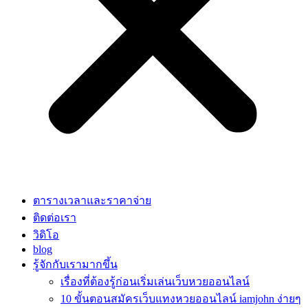
ตารางเวลาและราคาจ่าย
ติดต่อเรา
วิดิโอ
blog
รู้จักกับเรามากขึ้น
เรื่องที่ต้องรู้ก่อนเริ่มเล่นเว็บหวยออนไลน์
10 ขั้นตอนสมัครเว็บแทงหวยออนไลน์ iamjohn ง่ายๆ