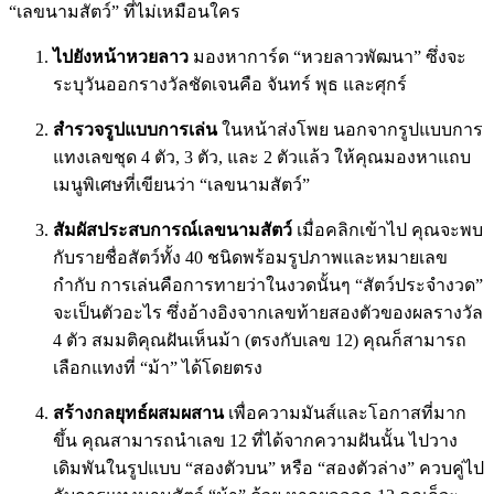
“เลขนามสัตว์” ที่ไม่เหมือนใคร
ไปยังหน้าหวยลาว
มองหาการ์ด “หวยลาวพัฒนา” ซึ่งจะ
ระบุวันออกรางวัลชัดเจนคือ จันทร์ พุธ และศุกร์
สำรวจรูปแบบการเล่น
ในหน้าส่งโพย นอกจากรูปแบบการ
แทงเลขชุด 4 ตัว, 3 ตัว, และ 2 ตัวแล้ว ให้คุณมองหาแถบ
เมนูพิเศษที่เขียนว่า “เลขนามสัตว์”
สัมผัสประสบการณ์เลขนามสัตว์
เมื่อคลิกเข้าไป คุณจะพบ
กับรายชื่อสัตว์ทั้ง 40 ชนิดพร้อมรูปภาพและหมายเลข
กำกับ การเล่นคือการทายว่าในงวดนั้นๆ “สัตว์ประจำงวด”
จะเป็นตัวอะไร ซึ่งอ้างอิงจากเลขท้ายสองตัวของผลรางวัล
4 ตัว สมมติคุณฝันเห็นม้า (ตรงกับเลข 12) คุณก็สามารถ
เลือกแทงที่ “ม้า” ได้โดยตรง
สร้างกลยุทธ์ผสมผสาน
เพื่อความมันส์และโอกาสที่มาก
ขึ้น คุณสามารถนำเลข 12 ที่ได้จากความฝันนั้น ไปวาง
เดิมพันในรูปแบบ “สองตัวบน” หรือ “สองตัวล่าง” ควบคู่ไป