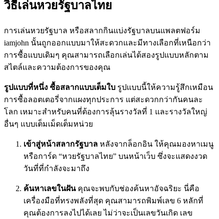
วิธีเล่นหวยรัฐบาลไทย
การเล่นหวยรัฐบาล หรือสลากกินแบ่งรัฐบาลบนแพลตฟอร์ม
iamjohn นั้นถูกออกแบบมาให้สะดวกและมีทางเลือกที่เหนือกว่า
การซื้อแบบเดิมๆ คุณสามารถเลือกเล่นได้สองรูปแบบหลักตาม
สไตล์และความต้องการของคุณ
รูปแบบที่หนึ่ง ซื้อสลากแบบเต็มใบ
รูปแบบนี้ให้ความรู้สึกเหมือน
การซื้อลอตเตอรี่จากแผงทุกประการ แต่สะดวกกว่ากันคนละ
โลก เหมาะสำหรับคนที่ต้องการลุ้นรางวัลที่ 1 และรางวัลใหญ่
อื่นๆ แบบเต็มเม็ดเต็มหน่วย
เข้าสู่หน้าสลากรัฐบาล
หลังจากล็อกอิน ให้คุณมองหาเมนู
หรือการ์ด “หวยรัฐบาลไทย” บนหน้าเว็บ ซึ่งจะแสดงงวด
วันที่ที่กำลังจะมาถึง
ค้นหาเลขในฝัน
คุณจะพบกับช่องค้นหาอัจฉริยะ นี่คือ
เครื่องมือที่ทรงพลังที่สุด คุณสามารถพิมพ์เลข 6 หลักที่
คุณต้องการลงไปได้เลย ไม่ว่าจะเป็นเลขวันเกิด เลข