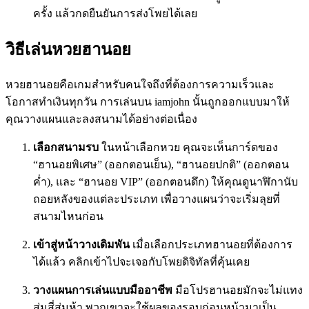
ครั้ง แล้วกดยืนยันการส่งโพยได้เลย
วิธีเล่นหวยฮานอย
หวยฮานอยคือเกมสำหรับคนใจถึงที่ต้องการความเร็วและ
โอกาสทำเงินทุกวัน การเล่นบน iamjohn นั้นถูกออกแบบมาให้
คุณวางแผนและลงสนามได้อย่างต่อเนื่อง
เลือกสนามรบ
ในหน้าเลือกหวย คุณจะเห็นการ์ดของ
“ฮานอยพิเศษ” (ออกตอนเย็น), “ฮานอยปกติ” (ออกตอน
ค่ำ), และ “ฮานอย VIP” (ออกตอนดึก) ให้คุณดูนาฬิกานับ
ถอยหลังของแต่ละประเภท เพื่อวางแผนว่าจะเริ่มลุยที่
สนามไหนก่อน
เข้าสู่หน้าวางเดิมพัน
เมื่อเลือกประเภทฮานอยที่ต้องการ
ได้แล้ว คลิกเข้าไปจะเจอกับโพยดิจิทัลที่คุ้นเคย
วางแผนการเล่นแบบมืออาชีพ
มือโปรฮานอยมักจะไม่แทง
สุ่มสี่สุ่มห้า พวกเขาจะใช้ผลของรอบก่อนหน้ามาเป็น