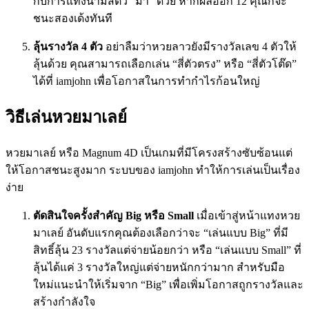
กับการแทงนามสัตว์ “ม้า” ด้วย หากผลออก 12 คุณก็จะ
ชนะสองเด้งทันที
ลุ้นรางวัล 4 ตัว
อย่าลืมว่าหวยลาวยังมีรางวัลเลข 4 ตัวให้
ลุ้นด้วย คุณสามารถเลือกเล่น “สี่ตัวตรง” หรือ “สี่ตัวโต๊ด”
ได้ที่ iamjohn เพื่อโอกาสในการทำกำไรก้อนใหญ่
วิธีเล่นหวยมาเลย์
หวยมาเลย์ หรือ Magnum 4D เป็นเกมที่มีโครงสร้างซับซ้อนแต่
ให้โอกาสชนะสูงมาก ระบบของ iamjohn ทำให้การเล่นเป็นเรื่อง
ง่าย
ตัดสินใจครั้งสำคัญ Big หรือ Small
เมื่อเข้าสู่หน้าแทงหวย
มาเลย์ อันดับแรกคุณต้องเลือกว่าจะ “เล่นแบบ Big” ที่มี
สิทธิ์ลุ้น 23 รางวัลแต่จ่ายน้อยกว่า หรือ “เล่นแบบ Small” ที่
ลุ้นได้แค่ 3 รางวัลใหญ่แต่จ่ายหนักกว่ามาก สำหรับมือ
ใหม่แนะนำให้เริ่มจาก “Big” เพื่อเพิ่มโอกาสถูกรางวัลและ
สร้างกำลังใจ