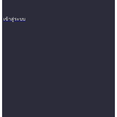
เข้าสู่ระบบ