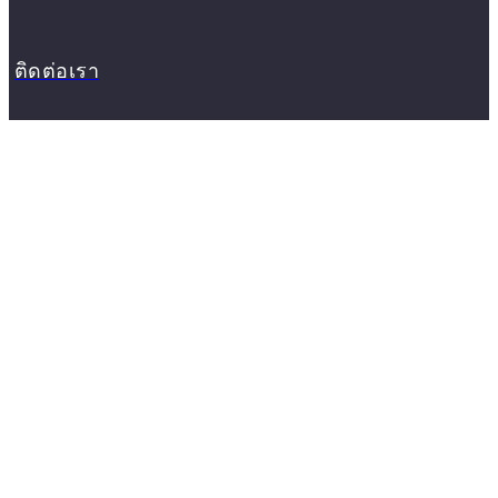
ติดต่อเรา