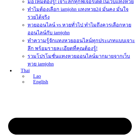
มือใหม่ต้องรู้! เจาะลึกทุกฟีเจอร์เด็ดในเว็บแทงหวย
ทำไมต้องเลือก iamjohn แทงหวย24 มั่นคง มั่นใจ
รวยได้จริง
หวยออนไลน์ vs หวยทั่วไป ทำไมถึงควรเลือกหวย
ออนไลน์กับ iamjohn
ทำความรู้จักแทงหวยออนไลน์ทุกประเภทแบบเจาะ
ลึก พร้อมรายละเอียดที่คุณต้องรู้!
รวมโปรโมชั่นแทงหวยออนไลน์มากมายจากเว็บ
หวย iamjohn
Thai
Lao
English