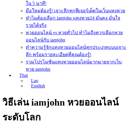
ใน 5 นาที!
มือใหม่ต้องรู้! เจาะลึกทุกฟีเจอร์เด็ดในเว็บแทงหวย
ทำไมต้องเลือก iamjohn แทงหวย24 มั่นคง มั่นใจ
รวยได้จริง
หวยออนไลน์ vs หวยทั่วไป ทำไมถึงควรเลือกหวย
ออนไลน์กับ iamjohn
ทำความรู้จักแทงหวยออนไลน์ทุกประเภทแบบเจาะ
ลึก พร้อมรายละเอียดที่คุณต้องรู้!
รวมโปรโมชั่นแทงหวยออนไลน์มากมายจากเว็บ
หวย iamjohn
Thai
Lao
English
วิธีเล่น iamjohn หวยออนไลน์
ระดับโลก