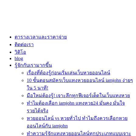
ตารางเวลาและราคาจ่าย
ติดต่อเรา
วิดิโอ
blog
รู้จักกับเรามากขึ้น
เรื่องที่ต้องรู้ก่อนเริ่มเล่นเว็บหวยออนไลน์
10 ขั้นตอนสมัครเว็บแทงหวยออนไลน์ iamjohn ง่ายๆ
ใน 5 นาที!
มือใหม่ต้องรู้! เจาะลึกทุกฟีเจอร์เด็ดในเว็บแทงหวย
ทำไมต้องเลือก iamjohn แทงหวย24 มั่นคง มั่นใจ
รวยได้จริง
หวยออนไลน์ vs หวยทั่วไป ทำไมถึงควรเลือกหวย
ออนไลน์กับ iamjohn
ทำความรู้จักแทงหวยออนไลน์ทุกประเภทแบบเจาะ