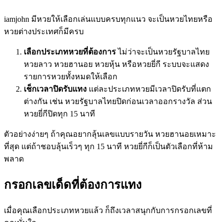
iamjohn มีหวยให้เลือกเล่นแบบครบทุกแนว จะเป็นหวยไทยหรือ
หวยต่างประเทศก็มีครบ
เลือกประเภทหวยที่ต้องการ
ไม่ว่าจะเป็นหวยรัฐบาลไทย
หวยลาว หวยฮานอย หวยหุ้น หรือหวยยี่กี ระบบจะแสดง
รายการหวยทั้งหมดให้เลือก
เช็กเวลาปิดรับแทง
แต่ละประเภทหวยมีเวลาปิดรับที่แตก
ต่างกัน เช่น หวยรัฐบาลไทยปิดก่อนเวลาออกรางวัล ส่วน
หวยยี่กีปิดทุก 15 นาที
ตัวอย่างง่ายๆ ถ้าคุณอยากลุ้นเลขแบบรายวัน หวยฮานอยเหมาะ
ที่สุด แต่ถ้าชอบลุ้นเร็วๆ ทุก 15 นาที หวยยี่กีก็เป็นตัวเลือกที่ห้าม
พลาด
กรอกเลขเด็ดที่ต้องการแทง
เมื่อคุณเลือกประเภทหวยแล้ว ก็ถึงเวลาสนุกกับการกรอกเลขที่