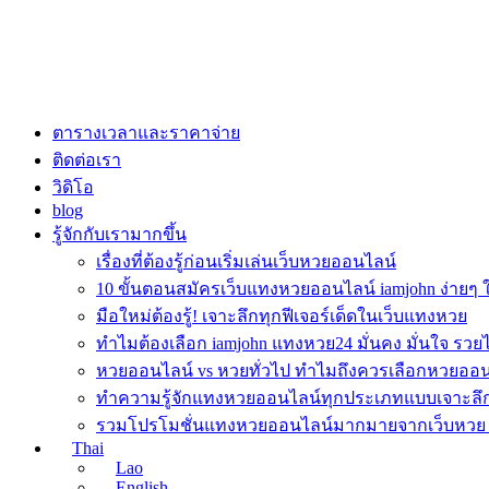
ตารางเวลาและราคาจ่าย
ติดต่อเรา
วิดิโอ
blog
รู้จักกับเรามากขึ้น
เรื่องที่ต้องรู้ก่อนเริ่มเล่นเว็บหวยออนไลน์
10 ขั้นตอนสมัครเว็บแทงหวยออนไลน์ iamjohn ง่ายๆ ใ
มือใหม่ต้องรู้! เจาะลึกทุกฟีเจอร์เด็ดในเว็บแทงหวย
ทำไมต้องเลือก iamjohn แทงหวย24 มั่นคง มั่นใจ รวยไ
หวยออนไลน์ vs หวยทั่วไป ทำไมถึงควรเลือกหวยออนไ
ทำความรู้จักแทงหวยออนไลน์ทุกประเภทแบบเจาะลึก พ
รวมโปรโมชั่นแทงหวยออนไลน์มากมายจากเว็บหวย 
Thai
Lao
English