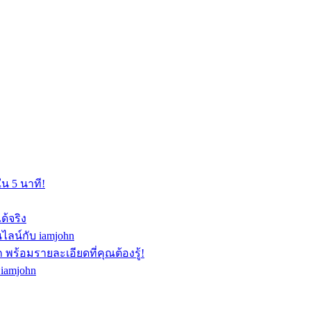
น 5 นาที!
ด้จริง
ลน์กับ iamjohn
ร้อมรายละเอียดที่คุณต้องรู้!
iamjohn