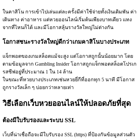
ในคาสิโน การเข้าไปเล่นแต่ละครั้งมีค่าใช้จ่ายทั้งเงินเดิมพัน ค่า
เดินทาง ค่าอาหาร แต่หวยออนไลน์เริ่มต้นเพียงบาทเดียว แทง
จากที่ไหนก็ได้ และมีโอกาสลุ้นรางวัลใหญ่ไม่ต่างกัน
โอกาสชนะรางวัลใหญ่ดีกว่าเกมคาสิโนบางประเภท
แจ็กพอตของเกมสล็อตแม้จะสูง แต่โอกาสถูกนั้นน้อยมาก โดย
ตามข้อมูลจาก Gambling Insider โอกาสถูกแจ็กพอตสล็อตโปรเก
รสซีฟอยู่ที่ประมาณ 1 ใน 14 ล้าน
ในขณะที่หวยบางประเภทเช่นหวยยี่กีที่ออกทุก 5 นาที มีโอกาส
ถูกรางวัลเล็ก ๆ บ่อยกว่าหลายเท่า
วิธีเลือกเว็บหวยออนไลน์ให้ปลอดภัยที่สุด
ต้องมีใบรับรองและระบบ SSL
เว็บที่น่าเชื่อถือจะมีใบรับรอง SSL (https) ที่ป้องกันข้อมูลส่วนตัว