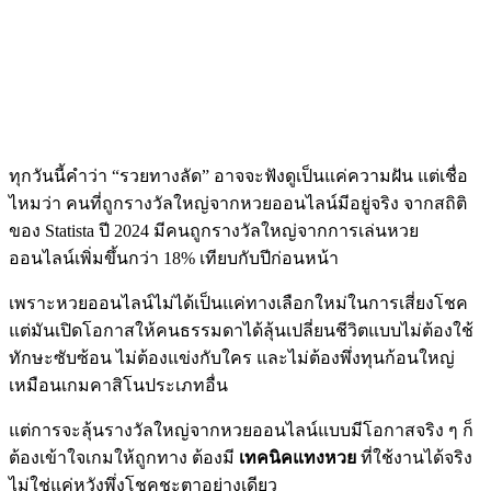
ทุกวันนี้คำว่า “รวยทางลัด” อาจจะฟังดูเป็นแค่ความฝัน แต่เชื่อ
ไหมว่า คนที่ถูกรางวัลใหญ่จากหวยออนไลน์มีอยู่จริง จากสถิติ
ของ Statista ปี 2024 มีคนถูกรางวัลใหญ่จากการเล่นหวย
ออนไลน์เพิ่มขึ้นกว่า 18% เทียบกับปีก่อนหน้า
เพราะหวยออนไลน์ไม่ได้เป็นแค่ทางเลือกใหม่ในการเสี่ยงโชค
แต่มันเปิดโอกาสให้คนธรรมดาได้ลุ้นเปลี่ยนชีวิตแบบไม่ต้องใช้
ทักษะซับซ้อน ไม่ต้องแข่งกับใคร และไม่ต้องพึ่งทุนก้อนใหญ่
เหมือนเกมคาสิโนประเภทอื่น
แต่การจะลุ้นรางวัลใหญ่จากหวยออนไลน์แบบมีโอกาสจริง ๆ ก็
ต้องเข้าใจเกมให้ถูกทาง ต้องมี
เทคนิคแทงหวย
ที่ใช้งานได้จริง
ไม่ใช่แค่หวังพึ่งโชคชะตาอย่างเดียว