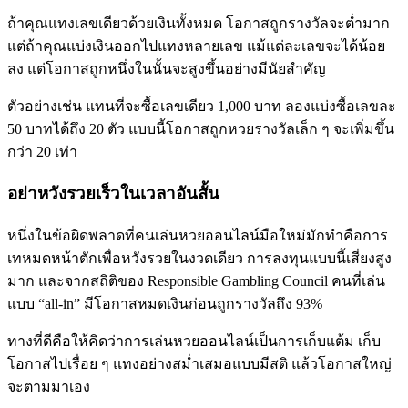
ถ้าคุณแทงเลขเดียวด้วยเงินทั้งหมด โอกาสถูกรางวัลจะต่ำมาก
แต่ถ้าคุณแบ่งเงินออกไปแทงหลายเลข แม้แต่ละเลขจะได้น้อย
ลง แต่โอกาสถูกหนึ่งในนั้นจะสูงขึ้นอย่างมีนัยสำคัญ
ตัวอย่างเช่น แทนที่จะซื้อเลขเดียว 1,000 บาท ลองแบ่งซื้อเลขละ
50 บาทได้ถึง 20 ตัว แบบนี้โอกาสถูกหวยรางวัลเล็ก ๆ จะเพิ่มขึ้น
กว่า 20 เท่า
อย่าหวังรวยเร็วในเวลาอันสั้น
หนึ่งในข้อผิดพลาดที่คนเล่นหวยออนไลน์มือใหม่มักทำคือการ
เทหมดหน้าตักเพื่อหวังรวยในงวดเดียว การลงทุนแบบนี้เสี่ยงสูง
มาก และจากสถิติของ Responsible Gambling Council คนที่เล่น
แบบ “all-in” มีโอกาสหมดเงินก่อนถูกรางวัลถึง 93%
ทางที่ดีคือให้คิดว่าการเล่นหวยออนไลน์เป็นการเก็บแต้ม เก็บ
โอกาสไปเรื่อย ๆ แทงอย่างสม่ำเสมอแบบมีสติ แล้วโอกาสใหญ่
จะตามมาเอง