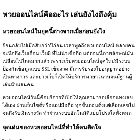
หวยออนไลน์คืออะไร เล่นยังไงถึงคุ้ม
หวยออนไลน์ในยุคนี้ต่างจากเมื่อก่อนยังไง
ย้อนกลับไปเมื่อสิบกว่าปีก่อน เวลาพูดถึงหวยออนไลน์ หลายคน
จะนึกถึงเว็บเถื่อน เว็บผี ที่ไม่น่าเชื่อถือ แต่ตอนนี้ภาพลักษณ์มัน
เปลี่ยนไปไกลมากแล้ว เพราะเว็บหวยออนไลน์ยุคใหม่มีระบบ
ป้องกันข้อมูลแบบ SSL เข้มงวด มีการรับรองใบอนุญาตอย่าง
เป็นทางการ และบางเว็บก็เปิดให้บริการมายาวนานจนมีฐานผู้
เล่นนับแสนคน
หวยออนไลน์วันนี้คือบริการที่เปิดให้คุณสามารถเลือกแทงเลข
ได้เอง ผ่านเว็บไซต์หรือแอปมือถือ ทุกขั้นตอนตั้งแต่เลือกเลขไป
จนถึงรับเงินรางวัล ทำผ่านระบบอัตโนมัติแบบโปร่งใสทั้งหมด
จุดเด่นของหวยออนไลน์ที่ทำให้คนติดใจ