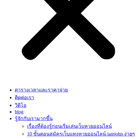
ตารางเวลาและราคาจ่าย
ติดต่อเรา
วิดิโอ
blog
รู้จักกับเรามากขึ้น
เรื่องที่ต้องรู้ก่อนเริ่มเล่นเว็บหวยออนไลน์
10 ขั้นตอนสมัครเว็บแทงหวยออนไลน์ iamjohn ง่ายๆ