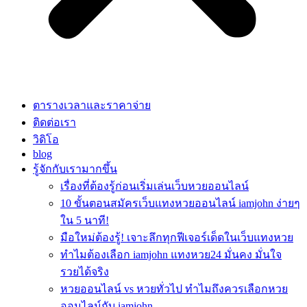
ตารางเวลาและราคาจ่าย
ติดต่อเรา
วิดิโอ
blog
รู้จักกับเรามากขึ้น
เรื่องที่ต้องรู้ก่อนเริ่มเล่นเว็บหวยออนไลน์
10 ขั้นตอนสมัครเว็บแทงหวยออนไลน์ iamjohn ง่ายๆ
ใน 5 นาที!
มือใหม่ต้องรู้! เจาะลึกทุกฟีเจอร์เด็ดในเว็บแทงหวย
ทำไมต้องเลือก iamjohn แทงหวย24 มั่นคง มั่นใจ
รวยได้จริง
หวยออนไลน์ vs หวยทั่วไป ทำไมถึงควรเลือกหวย
ออนไลน์กับ iamjohn