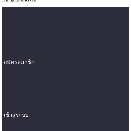
สมัครสมาชิก
เข้าสู่ระบบ