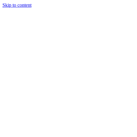
Skip to content