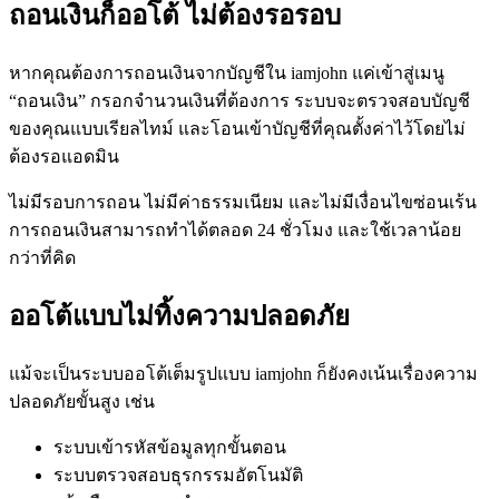
ถอนเงินก็ออโต้ ไม่ต้องรอรอบ
หากคุณต้องการถอนเงินจากบัญชีใน iamjohn แค่เข้าสู่เมนู
“ถอนเงิน” กรอกจำนวนเงินที่ต้องการ ระบบจะตรวจสอบบัญชี
ของคุณแบบเรียลไทม์ และโอนเข้าบัญชีที่คุณตั้งค่าไว้โดยไม่
ต้องรอแอดมิน
ไม่มีรอบการถอน ไม่มีค่าธรรมเนียม และไม่มีเงื่อนไขซ่อนเร้น
การถอนเงินสามารถทำได้ตลอด 24 ชั่วโมง และใช้เวลาน้อย
กว่าที่คิด
ออโต้แบบไม่ทิ้งความปลอดภัย
แม้จะเป็นระบบออโต้เต็มรูปแบบ iamjohn ก็ยังคงเน้นเรื่องความ
ปลอดภัยขั้นสูง เช่น
ระบบเข้ารหัสข้อมูลทุกขั้นตอน
ระบบตรวจสอบธุรกรรมอัตโนมัติ