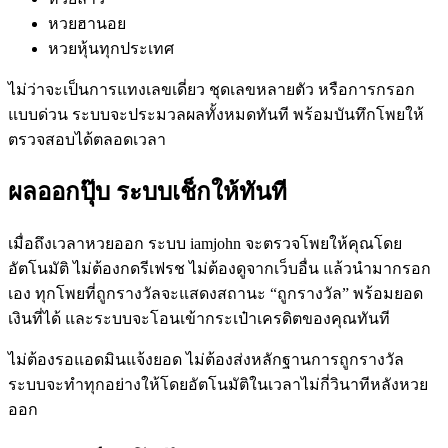
หวยฮานอย
หวยหุ้นทุกประเทศ
ไม่ว่าจะเป็นการแทงเลขเดี่ยว ชุดเลขหลายตัว หรือการกรอก
แบบด่วน ระบบจะประมวลผลทั้งหมดทันที พร้อมบันทึกโพยให้
ตรวจสอบได้ตลอดเวลา
ผลออกปุ๊บ ระบบเช็กให้ทันที
เมื่อถึงเวลาหวยออก ระบบ iamjohn จะตรวจโพยให้คุณโดย
อัตโนมัติ ไม่ต้องกดรีเฟรช ไม่ต้องดูจากเว็บอื่น แล้วนำมากรอก
เอง ทุกโพยที่ถูกรางวัลจะแสดงสถานะ “ถูกรางวัล” พร้อมยอด
เงินที่ได้ และระบบจะโอนเข้ากระเป๋าเครดิตของคุณทันที
ไม่ต้องรอแอดมินแจ้งยอด ไม่ต้องส่งหลักฐานการถูกรางวัล
ระบบจะทำทุกอย่างให้โดยอัตโนมัติในเวลาไม่กี่วินาทีหลังหวย
ออก