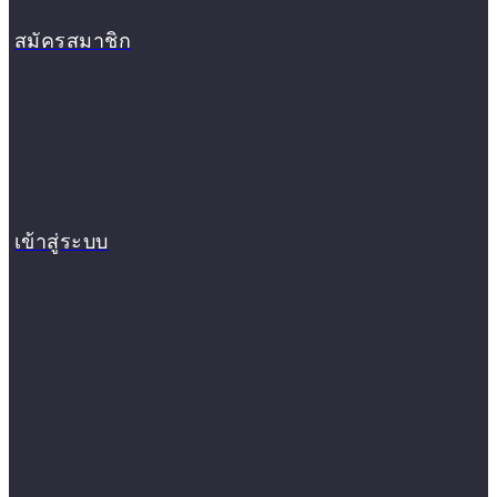
สมัครสมาชิก
เข้าสู่ระบบ