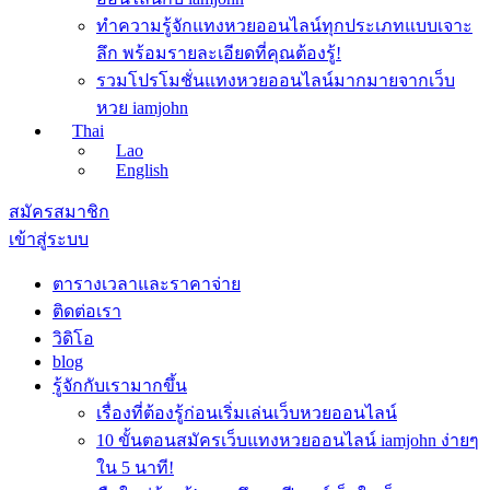
ทำความรู้จักแทงหวยออนไลน์ทุกประเภทแบบเจาะ
ลึก พร้อมรายละเอียดที่คุณต้องรู้!
รวมโปรโมชั่นแทงหวยออนไลน์มากมายจากเว็บ
หวย iamjohn
Thai
Lao
English
สมัครสมาชิก
เข้าสู่ระบบ
ตารางเวลาและราคาจ่าย
ติดต่อเรา
วิดิโอ
blog
รู้จักกับเรามากขึ้น
เรื่องที่ต้องรู้ก่อนเริ่มเล่นเว็บหวยออนไลน์
10 ขั้นตอนสมัครเว็บแทงหวยออนไลน์ iamjohn ง่ายๆ
ใน 5 นาที!