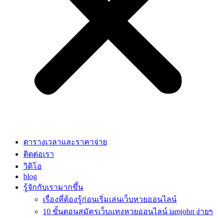
ตารางเวลาและราคาจ่าย
ติดต่อเรา
วิดิโอ
blog
รู้จักกับเรามากขึ้น
เรื่องที่ต้องรู้ก่อนเริ่มเล่นเว็บหวยออนไลน์
10 ขั้นตอนสมัครเว็บแทงหวยออนไลน์ iamjohn ง่ายๆ