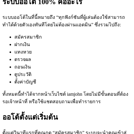
ระบบออโต้ 100% คืออะไร
ระบบออโต้ในที่นี้หมายถึง “ทุกฟังก์ชันที่ผู้เล่นต้องใช้สามารถ
ทำได้ด้วยตัวเองทันทีโดยไม่ต้องผ่านแอดมิน” ซึ่งรวมไปถึง:
สมัครสมาชิก
ฝากเงิน
แทงหวย
ตรวจผล
ถอนเงิน
ดูประวัติ
ตั้งค่าบัญชี
ทั้งหมดนี้ทำได้จากหน้าเว็บไซต์ iamjohn โดยไม่มีขั้นตอนที่ต้อง
รอเจ้าหน้าที่ หรือใช้แชตสอบถามเพื่อทำรายการ
ออโต้ตั้งแต่เริ่มต้น
ตั้งแต่วินาทีแรกที่คุณกด “สมัครสมาชิก” ระบบจะนำคุณเข้าสู่