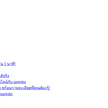
น 5 นาที!
ด้จริง
ลน์กับ iamjohn
ร้อมรายละเอียดที่คุณต้องรู้!
iamjohn