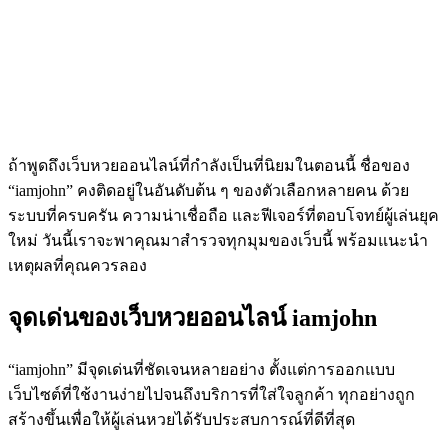
ถ้าพูดถึงเว็บหวยออนไลน์ที่กำลังเป็นที่นิยมในตอนนี้ ชื่อของ
“iamjohn” คงติดอยู่ในอันดับต้น ๆ ของตัวเลือกหลายคน ด้วย
ระบบที่ครบครัน ความน่าเชื่อถือ และฟีเจอร์ที่ตอบโจทย์ผู้เล่นยุค
ใหม่ วันนี้เราจะพาคุณมาสำรวจทุกมุมของเว็บนี้ พร้อมแนะนำ
เหตุผลที่คุณควรลอง
จุดเด่นของเว็บหวยออนไลน์ iamjohn
“iamjohn” มีจุดเด่นที่ชัดเจนหลายอย่าง ตั้งแต่การออกแบบ
เว็บไซต์ที่ใช้งานง่ายไปจนถึงบริการที่ใส่ใจลูกค้า ทุกอย่างถูก
สร้างขึ้นเพื่อให้ผู้เล่นหวยได้รับประสบการณ์ที่ดีที่สุด