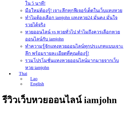
ใน 5 นาที!
มือใหม่ต้องรู้! เจาะลึกทุกฟีเจอร์เด็ดในเว็บแทงหวย
ทำไมต้องเลือก iamjohn แทงหวย24 มั่นคง มั่นใจ
รวยได้จริง
หวยออนไลน์ vs หวยทั่วไป ทำไมถึงควรเลือกหวย
ออนไลน์กับ iamjohn
ทำความรู้จักแทงหวยออนไลน์ทุกประเภทแบบเจาะ
ลึก พร้อมรายละเอียดที่คุณต้องรู้!
รวมโปรโมชั่นแทงหวยออนไลน์มากมายจากเว็บ
หวย iamjohn
Thai
Lao
English
รีวิวเว็บหวยออนไลน์ iamjohn