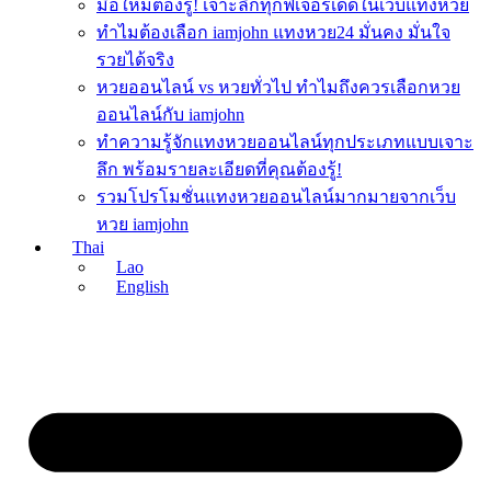
มือใหม่ต้องรู้! เจาะลึกทุกฟีเจอร์เด็ดในเว็บแทงหวย
ทำไมต้องเลือก iamjohn แทงหวย24 มั่นคง มั่นใจ
รวยได้จริง
หวยออนไลน์ vs หวยทั่วไป ทำไมถึงควรเลือกหวย
ออนไลน์กับ iamjohn
ทำความรู้จักแทงหวยออนไลน์ทุกประเภทแบบเจาะ
ลึก พร้อมรายละเอียดที่คุณต้องรู้!
รวมโปรโมชั่นแทงหวยออนไลน์มากมายจากเว็บ
หวย iamjohn
Thai
Lao
English