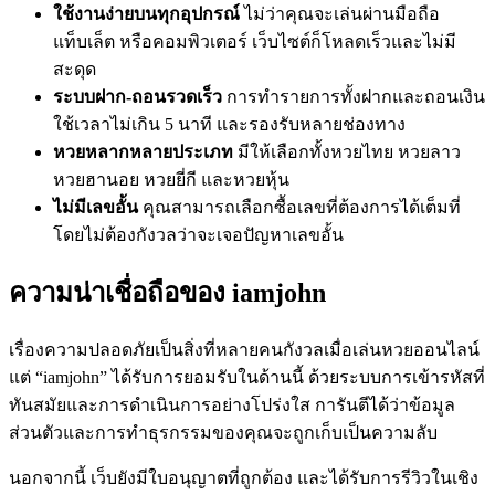
ใช้งานง่ายบนทุกอุปกรณ์
ไม่ว่าคุณจะเล่นผ่านมือถือ
แท็บเล็ต หรือคอมพิวเตอร์ เว็บไซต์ก็โหลดเร็วและไม่มี
สะดุด
ระบบฝาก-ถอนรวดเร็ว
การทำรายการทั้งฝากและถอนเงิน
ใช้เวลาไม่เกิน 5 นาที และรองรับหลายช่องทาง
หวยหลากหลายประเภท
มีให้เลือกทั้งหวยไทย หวยลาว
หวยฮานอย หวยยี่กี และหวยหุ้น
ไม่มีเลขอั้น
คุณสามารถเลือกซื้อเลขที่ต้องการได้เต็มที่
โดยไม่ต้องกังวลว่าจะเจอปัญหาเลขอั้น
ความน่าเชื่อถือของ iamjohn
เรื่องความปลอดภัยเป็นสิ่งที่หลายคนกังวลเมื่อเล่นหวยออนไลน์
แต่ “iamjohn” ได้รับการยอมรับในด้านนี้ ด้วยระบบการเข้ารหัสที่
ทันสมัยและการดำเนินการอย่างโปร่งใส การันตีได้ว่าข้อมูล
ส่วนตัวและการทำธุรกรรมของคุณจะถูกเก็บเป็นความลับ
นอกจากนี้ เว็บยังมีใบอนุญาตที่ถูกต้อง และได้รับการรีวิวในเชิง