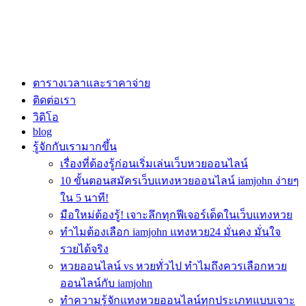
ตารางเวลาและราคาจ่าย
ติดต่อเรา
วิดิโอ
blog
รู้จักกับเรามากขึ้น
เรื่องที่ต้องรู้ก่อนเริ่มเล่นเว็บหวยออนไลน์
10 ขั้นตอนสมัครเว็บแทงหวยออนไลน์ iamjohn ง่ายๆ
ใน 5 นาที!
มือใหม่ต้องรู้! เจาะลึกทุกฟีเจอร์เด็ดในเว็บแทงหวย
ทำไมต้องเลือก iamjohn แทงหวย24 มั่นคง มั่นใจ
รวยได้จริง
หวยออนไลน์ vs หวยทั่วไป ทำไมถึงควรเลือกหวย
ออนไลน์กับ iamjohn
ทำความรู้จักแทงหวยออนไลน์ทุกประเภทแบบเจาะ