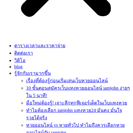
ตารางเวลาและราคาจ่าย
ติดต่อเรา
วิดิโอ
blog
รู้จักกับเรามากขึ้น
เรื่องที่ต้องรู้ก่อนเริ่มเล่นเว็บหวยออนไลน์
10 ขั้นตอนสมัครเว็บแทงหวยออนไลน์ iamjohn ง่ายๆ
ใน 5 นาที!
มือใหม่ต้องรู้! เจาะลึกทุกฟีเจอร์เด็ดในเว็บแทงหวย
ทำไมต้องเลือก iamjohn แทงหวย24 มั่นคง มั่นใจ
รวยได้จริง
หวยออนไลน์ vs หวยทั่วไป ทำไมถึงควรเลือกหวย
ออนไลน์กับ iamjohn