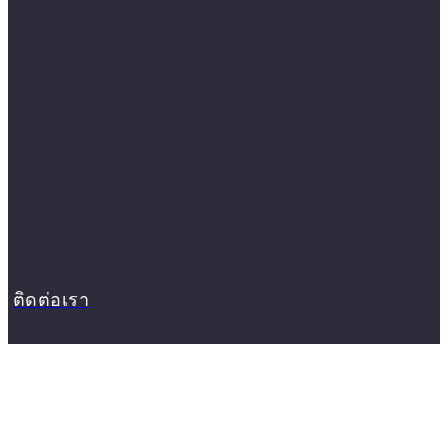
ติดต่อเรา