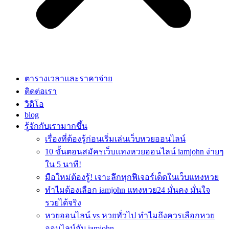
ตารางเวลาและราคาจ่าย
ติดต่อเรา
วิดิโอ
blog
รู้จักกับเรามากขึ้น
เรื่องที่ต้องรู้ก่อนเริ่มเล่นเว็บหวยออนไลน์
10 ขั้นตอนสมัครเว็บแทงหวยออนไลน์ iamjohn ง่ายๆ
ใน 5 นาที!
มือใหม่ต้องรู้! เจาะลึกทุกฟีเจอร์เด็ดในเว็บแทงหวย
ทำไมต้องเลือก iamjohn แทงหวย24 มั่นคง มั่นใจ
รวยได้จริง
หวยออนไลน์ vs หวยทั่วไป ทำไมถึงควรเลือกหวย
ออนไลน์กับ iamjohn