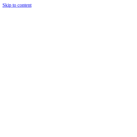
Skip to content