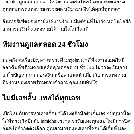
iamjohn ถูกออกแบบมาให้ใช้งานได้ลื่นไหลในทุกแพลตฟอร์ม
คุณสามารถแทงหวย ตรวจผล หรือถอนเงินได้ทุกที่ทุกเวลา
อินเทอร์เฟซของเรายังใช้งานง่าย แม้แต่คนที่ไม่เก่งเทคโนโลยีก็
สามารถเริ่มต้นแทงหวยได้ภายในไม่กี่นาที
ทีมงานดูแลตลอด 24 ชั่วโมง
หมดกังวลเรื่องปัญหา เพราะที่ iamjohn เรามีทีมงานแอดมินมื
ออาชีพที่พร้อมช่วยเหลือคุณตลอด 24 ชั่วโมง ไม่ว่าจะเป็นการ
แก้ไขปัญหา ฝากถอนเงิน หรือคำแนะนำเกี่ยวกับการแทงหวย
ทีมงานของเราพร้อมตอบคำถามคุณแบบทันใจ
ไม่มีเลขอั้น แทงได้ทุกเลข
เบื่อไหมกับการหาเลขเด็ดมาได้ แต่เจ้ามือดันอั้นเลข? ปัญหานี้จะ
ไม่มีทางเกิดขึ้นกับ iamjohn เพราะเรารับแทงทุกเลข ไม่มีการปิด
กั้นหรือจำกัดตัวเลือก คุณสามารถแทงเลขที่ชอบได้เต็มที่ และ