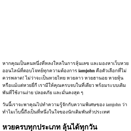
หากคุณเป็นคนหนึ่งที่หลงใหลในการลุ้นเลข และมองหาเว็บหวย
ออนไลน์ที่ตอบโจทย์ทุกความต้องการ
iamjohn
คือตัวเลือกที่ไม่
ควรพลาด! ไม่ว่าจะเป็นหวยไทย หวยลาว หวยฮานอย หวยหุ้น
หรือแม้แต่หวยยี่กี เรามีให้คุณครบจบในที่เดียว พร้อมระบบเดิม
พันที่ใช้งานง่าย ปลอดภัย และมั่นคงสุด ๆ
วันนี้เราจะพาคุณไปทำความรู้จักกับความพิเศษของ iamjohn ว่า
ทำไมเว็บนี้ถึงเป็นที่หนึ่งในใจของนักเดิมพันทั่วประเทศ
หวยครบทุกประเภท ลุ้นได้ทุกวัน