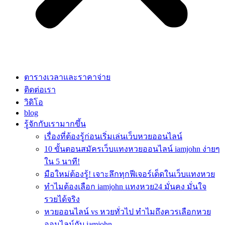
ตารางเวลาและราคาจ่าย
ติดต่อเรา
วิดิโอ
blog
รู้จักกับเรามากขึ้น
เรื่องที่ต้องรู้ก่อนเริ่มเล่นเว็บหวยออนไลน์
10 ขั้นตอนสมัครเว็บแทงหวยออนไลน์ iamjohn ง่ายๆ
ใน 5 นาที!
มือใหม่ต้องรู้! เจาะลึกทุกฟีเจอร์เด็ดในเว็บแทงหวย
ทำไมต้องเลือก iamjohn แทงหวย24 มั่นคง มั่นใจ
รวยได้จริง
หวยออนไลน์ vs หวยทั่วไป ทำไมถึงควรเลือกหวย
ออนไลน์กับ iamjohn