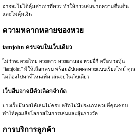
อาจจะไม่ได้คุ้มค่าเท่าที่ควร ทำให้การเล่นขาดความตื่นเต้น
และไม่คุ้มเงิน
ความหลากหลายของหวย
iamjohn ครบจบในเว็บเดียว
ไม่ว่าจะหวยไทย หวยลาว หวยฮานอย หวยยี่กี หรือหวยหุ้น
“iamjohn” มีให้เลือกครบ พร้อมอัปเดตผลหวยแบบเรียลไทม์ คุณ
ไม่ต้องไปหาที่ไหนเพิ่ม เล่นจบในเว็บเดียว
เว็บอื่นอาจมีตัวเลือกจำกัด
บางเว็บมีหวยให้เล่นไม่ครบ หรือไม่มีประเภทหวยที่คุณชอบ
ทำให้คุณเสียโอกาสในการเล่นและลุ้นรางวัล
การบริการลูกค้า