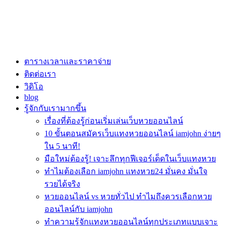
ตารางเวลาและราคาจ่าย
ติดต่อเรา
วิดิโอ
blog
รู้จักกับเรามากขึ้น
เรื่องที่ต้องรู้ก่อนเริ่มเล่นเว็บหวยออนไลน์
10 ขั้นตอนสมัครเว็บแทงหวยออนไลน์ iamjohn ง่ายๆ
ใน 5 นาที!
มือใหม่ต้องรู้! เจาะลึกทุกฟีเจอร์เด็ดในเว็บแทงหวย
ทำไมต้องเลือก iamjohn แทงหวย24 มั่นคง มั่นใจ
รวยได้จริง
หวยออนไลน์ vs หวยทั่วไป ทำไมถึงควรเลือกหวย
ออนไลน์กับ iamjohn
ทำความรู้จักแทงหวยออนไลน์ทุกประเภทแบบเจาะ