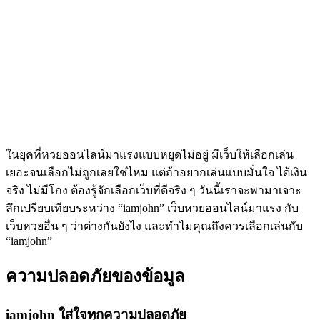
ในยุคที่หวยออนไลน์มาแรงแบบหยุดไม่อยู่ มีเว็บให้เลือกเล่น
เยอะจนเลือกไม่ถูกเลยใช่ไหม แต่ถ้าอยากเล่นแบบมั่นใจ ได้เงิน
จริง ไม่มีโกง ต้องรู้จักเลือกเว็บที่ดีจริง ๆ วันนี้เราจะพามาเจาะ
ลึกเปรียบเทียบระหว่าง “iamjohn” เว็บหวยออนไลน์มาแรง กับ
เว็บหวยอื่น ๆ ว่าต่างกันยังไง และทำไมคุณถึงควรเลือกเล่นกับ
“iamjohn”
ความปลอดภัยของข้อมูล
iamjohn ใส่ใจทุกความปลอดภัย