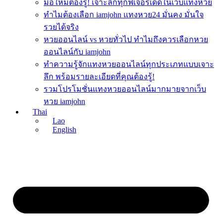
มือใหม่ต้องรู้! เจาะลึกทุกฟีเจอร์เด็ดในเว็บแทงหวย
ทำไมต้องเลือก iamjohn แทงหวย24 มั่นคง มั่นใจ
รวยได้จริง
หวยออนไลน์ vs หวยทั่วไป ทำไมถึงควรเลือกหวย
ออนไลน์กับ iamjohn
ทำความรู้จักแทงหวยออนไลน์ทุกประเภทแบบเจาะ
ลึก พร้อมรายละเอียดที่คุณต้องรู้!
รวมโปรโมชั่นแทงหวยออนไลน์มากมายจากเว็บ
หวย iamjohn
Thai
Lao
English