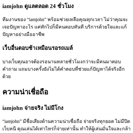
iamjohn ดูแลตลอด 24 ชั่วโมง
ทีมงานของ “iamjohn” พร้อมช่วยเหลือคุณทุกเวลา ไม่ว่าคุณจะ
เจอปัญหาอะไร แค่ทักไปก็มีคนตอบทันที บริการด้วยใจและแก้
ปัญหาอย่างมืออาชีพ
เว็บอื่นตอบช้าเหมือนรอรถเมล์
บางเว็บคุณอาจต้องรอนานหลายชั่วโมงกว่าจะมีคนมาตอบ
คำถาม แถมบางครั้งยังไม่ได้คำตอบที่ช่วยแก้ปัญหาได้จริงอีก
ด้วย
ความน่าเชื่อถือ
iamjohn จ่ายจริง ไม่มีโกง
“iamjohn” มีชื่อเสียงด้านความน่าเชื่อถือ จ่ายจริงทุกยอด ไม่มีปิด
เว็บหนี คุณเล่นได้เท่าไหร่ก็จ่ายเท่านั้น ทำให้ผู้เล่นมั่นใจและกล้า