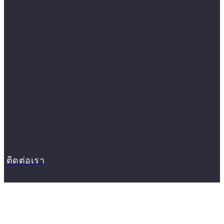
ติดต่อเรา