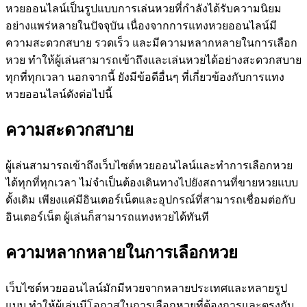
หวยออนไลน์เป็นรูปแบบการเล่นหวยที่กำลังได้รับความนิยม
อย่างแพร่หลายในปัจจุบัน เนื่องจากการแทงหวยออนไลน์มี
ความสะดวกสบาย รวดเร็ว และมีความหลากหลายในการเลือก
หวย ทำให้ผู้เล่นสามารถเข้าถึงและเล่นหวยได้อย่างสะดวกสบาย
ทุกที่ทุกเวลา นอกจากนี้ ยังมีข้อดีอื่นๆ ที่เกี่ยวข้องกับการแทง
หวยออนไลน์ดังต่อไปนี้
ความสะดวกสบาย
ผู้เล่นสามารถเข้าถึงเว็บไซต์หวยออนไลน์และทำการเลือกหวย
ได้ทุกที่ทุกเวลา ไม่จำเป็นต้องเดินทางไปยังสถานที่ขายหวยแบบ
ดั้งเดิม เพียงแค่มีอินเตอร์เน็ตและอุปกรณ์ที่สามารถเชื่อมต่อกับ
อินเตอร์เน็ต ผู้เล่นก็สามารถแทงหวยได้ทันที
ความหลากหลายในการเลือกหวย
เว็บไซต์หวยออนไลน์มักมีหวยจากหลายประเทศและหลายรูป
แบบ ทำให้ผู้เล่นมีโอกาสในการเลือกหวยที่ต้องการและตรงกับ