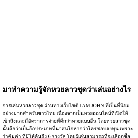
มาทำความรู้จักหวยลาวชุดว่าเล่นอย่างไร
การเล่นหวยลาวชุด ผ่านทางเว็บไซต์ I AM JOHN ที่เป็นที่นิยม
อย่างมากสำหรับชาวไทย เนื่องจากเป็นหวยออนไลน์ที่เปิดให้
เข้าถึงและมีอัตราการจ่ายที่ดีกว่าหวยแบบอื่น โดยหวยลาวชุด
นั้นถือว่าเป็นอีกประเภทที่น่าสนใจหากว่าใครชอบลงทุน เพราะ
ว่าคุ้มค่า ที่มีให้ลุ้นถึง 6 รางวัล โดยผู้เล่นสามารถที่จะเลือกซื้อ