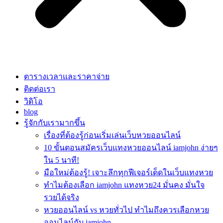
ตารางเวลาและราคาจ่าย
ติดต่อเรา
วิดิโอ
blog
รู้จักกับเรามากขึ้น
เรื่องที่ต้องรู้ก่อนเริ่มเล่นเว็บหวยออนไลน์
10 ขั้นตอนสมัครเว็บแทงหวยออนไลน์ iamjohn ง่ายๆ
ใน 5 นาที!
มือใหม่ต้องรู้! เจาะลึกทุกฟีเจอร์เด็ดในเว็บแทงหวย
ทำไมต้องเลือก iamjohn แทงหวย24 มั่นคง มั่นใจ
รวยได้จริง
หวยออนไลน์ vs หวยทั่วไป ทำไมถึงควรเลือกหวย
ออนไลน์กับ iamjohn