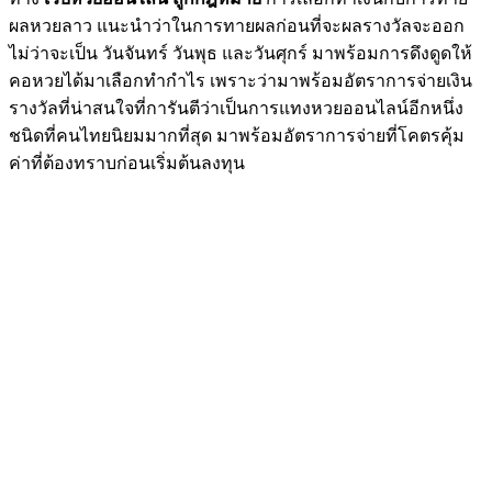
ผลหวยลาว แนะนำว่าในการทายผลก่อนที่จะผลรางวัลจะออก
ไม่ว่าจะเป็น วันจันทร์ วันพุธ และวันศุกร์ มาพร้อมการดึงดูดให้
คอหวยได้มาเลือกทำกำไร เพราะว่ามาพร้อมอัตราการจ่ายเงิน
รางวัลที่น่าสนใจที่การันตีว่าเป็นการแทงหวยออนไลน์อีกหนึ่ง
ชนิดที่คนไทยนิยมมากที่สุด มาพร้อมอัตราการจ่ายที่โคตรคุ้ม
ค่าที่ต้องทราบก่อนเริ่มต้นลงทุน