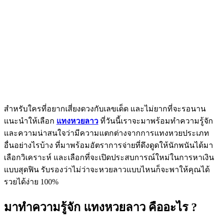
สำหรับใครที่อยากเสี่ยงดวงกับเลขเด็ด และไม่ยากที่จะรอนาน
แนะนำให้เลือก
แทงหวยลาว
ที่วันนี้เราจะมาพร้อมทำความรู้จัก
และความน่าสนใจว่ามีความแตกต่างจากการแทงหวยประเภท
อื่นอย่างไรบ้าง ที่มาพร้อมอัตราการจ่ายที่ดึงดูดให้นักพนันได้มา
เลือกวิเคราะห์ และเลือกที่จะเปิดประสบการณ์ใหม่ในการหาเงิน
แบบสุดฟิน รับรองว่าไม่ว่าจะหวยลาวแบบไหนก็จะพาให้คุณได้
รวยได้ง่าย 100%
มาทำความรู้จัก แทงหวยลาว คืออะไร ?