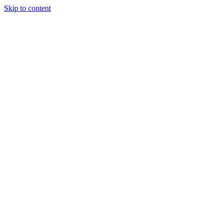
Skip to content