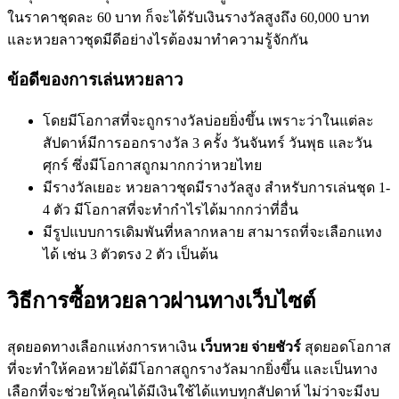
ในราคาชุดละ 60 บาท ก็จะได้รับเงินรางวัลสูงถึง 60,000 บาท
และหวยลาวชุดมีดีอย่างไรต้องมาทำความรู้จักกัน
ข้อดีของการเล่นหวยลาว
โดยมีโอกาสที่จะถูกรางวัลบ่อยยิ่งขึ้น เพราะว่าในแต่ละ
สัปดาห์มีการออกรางวัล 3 ครั้ง วันจันทร์ วันพุธ และวัน
ศุกร์ ซึ่งมีโอกาสถูกมากกว่าหวยไทย
มีรางวัลเยอะ หวยลาวชุดมีรางวัลสูง สำหรับการเล่นชุด 1-
4 ตัว มีโอกาสที่จะทำกำไรได้มากกว่าที่อื่น
มีรูปแบบการเดิมพันที่หลากหลาย สามารถที่จะเลือกแทง
ได้ เช่น 3 ตัวตรง 2 ตัว เป็นต้น
วิธีการซื้อหวยลาวผ่านทางเว็บไซต์
สุดยอดทางเลือกแห่งการหาเงิน
เว็บหวย จ่ายชัวร์
สุดยอดโอกาส
ที่จะทำให้คอหวยได้มีโอกาสถูกรางวัลมากยิ่งขึ้น และเป็นทาง
เลือกที่จะช่วยให้คุณได้มีเงินใช้ได้แทบทุกสัปดาห์ ไม่ว่าจะมีงบ