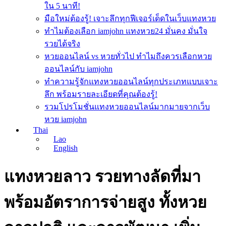
ใน 5 นาที!
มือใหม่ต้องรู้! เจาะลึกทุกฟีเจอร์เด็ดในเว็บแทงหวย
ทำไมต้องเลือก iamjohn แทงหวย24 มั่นคง มั่นใจ
รวยได้จริง
หวยออนไลน์ vs หวยทั่วไป ทำไมถึงควรเลือกหวย
ออนไลน์กับ iamjohn
ทำความรู้จักแทงหวยออนไลน์ทุกประเภทแบบเจาะ
ลึก พร้อมรายละเอียดที่คุณต้องรู้!
รวมโปรโมชั่นแทงหวยออนไลน์มากมายจากเว็บ
หวย iamjohn
Thai
Lao
English
แทงหวยลาว รวยทางลัดที่มา
พร้อมอัตราการจ่ายสูง ทั้งหวย