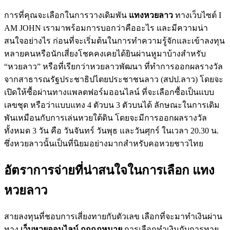
การที่คุณจะเลือกในการวางเดิมพัน
แทงหวยลาว
ทางเว็บไซต์ I
AM JOHN เรามาพร้อมการบอกว่าคืออะไร และมีความน่า
สนใจอย่างไร ก่อนที่จะเริ่มต้นในการทำความรู้จักและเข้าลงทุน
หลายคนหรือนักเสี่ยงโชคคงเคยได้ยินผ่านหูมาบ้างสำหรับ
“หวยลาว” หรือที่เรียกว่าหวยลาวพัฒนา ที่ทำการออกผลรางวัล
จากสาธารณรัฐประชาธิปไตยประชาชนลาว (สปป.ลาว) โดยจะ
เปิดให้ซื้อผ่านทางแพลตฟอร์มออนไลน์ ที่จะเลือกซื้อเป็นแบบ
เลขชุด หรือว่าแบบแทง 4 ตัวบน 3 ตัวบนได้ ลักษณะในการเดิม
พันเหมือนกับการเล่นหวยใต้ดิน โดยจะมีการออกผลรางวัล
ทั้งหมด 3 วัน คือ วันจันทร์ วันพุธ และวันศุกร์ ในเวลา 20.30 น.
ซึ่งหวยลาวนั้นเป็นที่นิยมอย่างมากสำหรับคอหวยชาวไทย
อัตราการจ่ายที่น่าสนใจในการเลือก แทง
หวยลาว
สายลงทุนที่ชอบการเสี่ยงทายกับตัวเลข เลือกที่จะมาทำเงินผ่าน
ทาง
เว็บหวยออนไลน์ ถูกกฎหมาย
การเลือกทำเงินกับการทาย