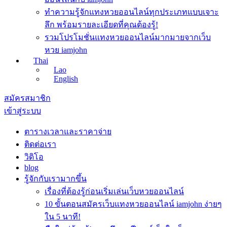
ทำความรู้จักแทงหวยออนไลน์ทุกประเภทแบบเจาะ
ลึก พร้อมรายละเอียดที่คุณต้องรู้!
รวมโปรโมชั่นแทงหวยออนไลน์มากมายจากเว็บ
หวย iamjohn
Thai
Lao
English
สมัครสมาชิก
เข้าสู่ระบบ
ตารางเวลาและราคาจ่าย
ติดต่อเรา
วิดิโอ
blog
รู้จักกับเรามากขึ้น
เรื่องที่ต้องรู้ก่อนเริ่มเล่นเว็บหวยออนไลน์
10 ขั้นตอนสมัครเว็บแทงหวยออนไลน์ iamjohn ง่ายๆ
ใน 5 นาที!