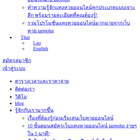
ทำความรู้จักแทงหวยออนไลน์ทุกประเภทแบบเจาะ
ลึก พร้อมรายละเอียดที่คุณต้องรู้!
รวมโปรโมชั่นแทงหวยออนไลน์มากมายจากเว็บ
หวย iamjohn
Thai
Lao
English
สมัครสมาชิก
เข้าสู่ระบบ
ตารางเวลาและราคาจ่าย
ติดต่อเรา
วิดิโอ
blog
รู้จักกับเรามากขึ้น
เรื่องที่ต้องรู้ก่อนเริ่มเล่นเว็บหวยออนไลน์
10 ขั้นตอนสมัครเว็บแทงหวยออนไลน์ iamjohn ง่ายๆ
ใน 5 นาที!