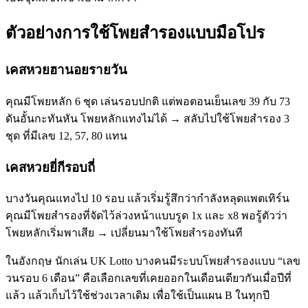
ตัวอย่างการใช้โพยสำรองแบบมือโปร
เคสหวยฮานอยรายวัน
คุณมีโพยหลัก 6 ชุด เล่นรอบปกติ แต่พอตอนเย็นเลข 39 กับ 73
ดันอั้นกะทันหัน โพยหลักแทงไม่ได้ → สลับไปใช้โพยสำรอง 3
ชุด ที่มีเลข 12, 57, 80 แทน
เคสหวยยี่กีรอบถี่
บางวันคุณแทงไป 10 รอบ แล้วเริ่มรู้สึกว่ากำลังหลุดแพตเทิร์น
คุณมีโพยสำรองที่จัดไว้ล่วงหน้าแบบรูด 1x และ x8 พอรู้ตัวว่า
โพยหลักเริ่มพาเสีย → เปลี่ยนมาใช้โพยสำรองทันที
ในอังกฤษ นักเล่น UK Lotto บางคนมีระบบโพยสำรองแบบ “เลข
วนรอบ 6 เดือน” คือเลือกเลขที่เคยออกในเดือนเดียวกันเมื่อปีที่
แล้ว แล้วเก็บไว้ใช้ช่วงเวลาเดิม เพื่อใช้เป็นแผน B ในทุกปี