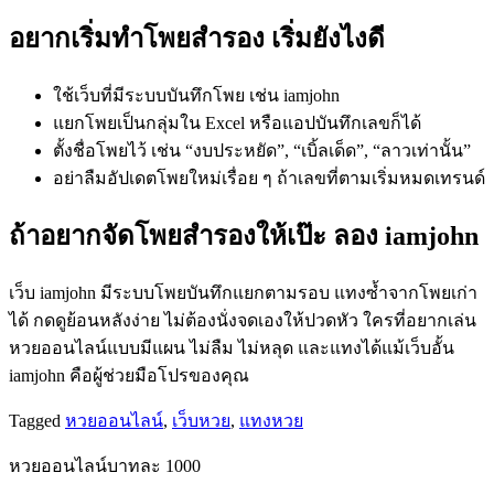
อยากเริ่มทำโพยสำรอง เริ่มยังไงดี
ใช้เว็บที่มีระบบบันทึกโพย เช่น iamjohn
แยกโพยเป็นกลุ่มใน Excel หรือแอปบันทึกเลขก็ได้
ตั้งชื่อโพยไว้ เช่น “งบประหยัด”, “เบิ้ลเด็ด”, “ลาวเท่านั้น”
อย่าลืมอัปเดตโพยใหม่เรื่อย ๆ ถ้าเลขที่ตามเริ่มหมดเทรนด์
ถ้าอยากจัดโพยสำรองให้เป๊ะ ลอง iamjohn
เว็บ iamjohn มีระบบโพยบันทึกแยกตามรอบ แทงซ้ำจากโพยเก่า
ได้ กดดูย้อนหลังง่าย ไม่ต้องนั่งจดเองให้ปวดหัว ใครที่อยากเล่น
หวยออนไลน์แบบมีแผน ไม่ลืม ไม่หลุด และแทงได้แม้เว็บอั้น
iamjohn คือผู้ช่วยมือโปรของคุณ
Tagged
หวยออนไลน์
,
เว็บหวย
,
แทงหวย
หวยออนไลน์บาทละ 1000