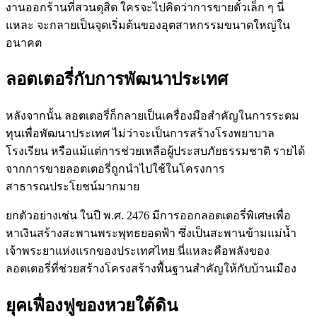
งานออกร้านที่สวนดุสิต ใครจะไปคิดว่าการขายตั๋วเล็ก ๆ นี่
แหละ จะกลายเป็นจุดเริ่มต้นของอุตสาหกรรมขนาดใหญ่ใน
อนาคต
ลอตเตอรี่กับการพัฒนาประเทศ
หลังจากนั้น ลอตเตอรี่ก็กลายเป็นเครื่องมือสำคัญในการระดม
ทุนเพื่อพัฒนาประเทศ ไม่ว่าจะเป็นการสร้างโรงพยาบาล
โรงเรียน หรือแม้แต่การช่วยเหลือผู้ประสบภัยธรรมชาติ รายได้
จากการขายลอตเตอรี่ถูกนำไปใช้ในโครงการ
สาธารณประโยชน์มากมาย
ยกตัวอย่างเช่น ในปี พ.ศ. 2476 มีการออกลอตเตอรี่พิเศษเพื่อ
หาเงินสร้างสะพานพระพุทธยอดฟ้า ซึ่งเป็นสะพานข้ามแม่น้ำ
เจ้าพระยาแห่งแรกของประเทศไทย นี่แหละคือพลังของ
ลอตเตอรี่ที่ช่วยสร้างโครงสร้างพื้นฐานสำคัญให้กับบ้านเมือง
ยุคเฟื่องฟูของหวยใต้ดิน