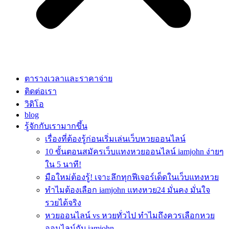
ตารางเวลาและราคาจ่าย
ติดต่อเรา
วิดิโอ
blog
รู้จักกับเรามากขึ้น
เรื่องที่ต้องรู้ก่อนเริ่มเล่นเว็บหวยออนไลน์
10 ขั้นตอนสมัครเว็บแทงหวยออนไลน์ iamjohn ง่ายๆ
ใน 5 นาที!
มือใหม่ต้องรู้! เจาะลึกทุกฟีเจอร์เด็ดในเว็บแทงหวย
ทำไมต้องเลือก iamjohn แทงหวย24 มั่นคง มั่นใจ
รวยได้จริง
หวยออนไลน์ vs หวยทั่วไป ทำไมถึงควรเลือกหวย
ออนไลน์กับ iamjohn