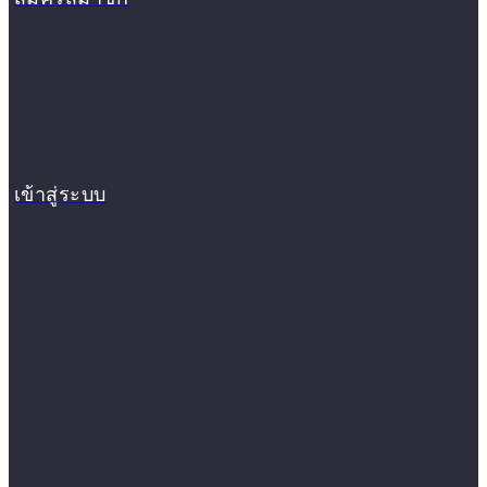
เข้าสู่ระบบ