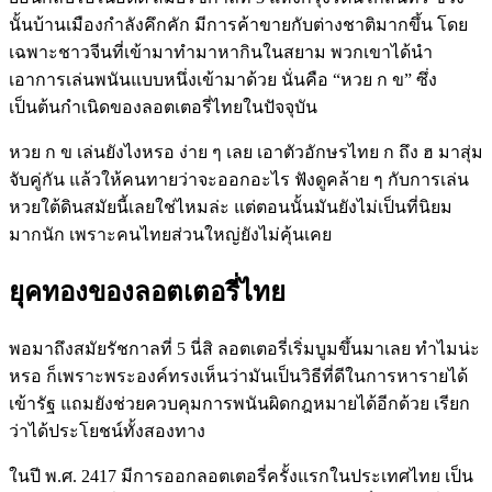
นั้นบ้านเมืองกำลังคึกคัก มีการค้าขายกับต่างชาติมากขึ้น โดย
เฉพาะชาวจีนที่เข้ามาทำมาหากินในสยาม พวกเขาได้นำ
เอาการเล่นพนันแบบหนึ่งเข้ามาด้วย นั่นคือ “หวย ก ข” ซึ่ง
เป็นต้นกำเนิดของลอตเตอรี่ไทยในปัจจุบัน
หวย ก ข เล่นยังไงหรอ ง่าย ๆ เลย เอาตัวอักษรไทย ก ถึง ฮ มาสุ่ม
จับคู่กัน แล้วให้คนทายว่าจะออกอะไร ฟังดูคล้าย ๆ กับการเล่น
หวยใต้ดินสมัยนี้เลยใช่ไหมล่ะ แต่ตอนนั้นมันยังไม่เป็นที่นิยม
มากนัก เพราะคนไทยส่วนใหญ่ยังไม่คุ้นเคย
ยุคทองของลอตเตอรี่ไทย
พอมาถึงสมัยรัชกาลที่ 5 นี่สิ ลอตเตอรี่เริ่มบูมขึ้นมาเลย ทำไมน่ะ
หรอ ก็เพราะพระองค์ทรงเห็นว่ามันเป็นวิธีที่ดีในการหารายได้
เข้ารัฐ แถมยังช่วยควบคุมการพนันผิดกฎหมายได้อีกด้วย เรียก
ว่าได้ประโยชน์ทั้งสองทาง
ในปี พ.ศ. 2417 มีการออกลอตเตอรี่ครั้งแรกในประเทศไทย เป็น