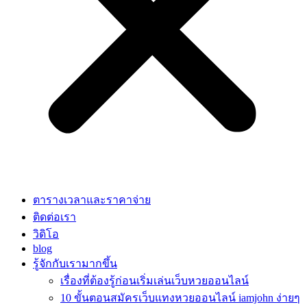
ตารางเวลาและราคาจ่าย
ติดต่อเรา
วิดิโอ
blog
รู้จักกับเรามากขึ้น
เรื่องที่ต้องรู้ก่อนเริ่มเล่นเว็บหวยออนไลน์
10 ขั้นตอนสมัครเว็บแทงหวยออนไลน์ iamjohn ง่ายๆ