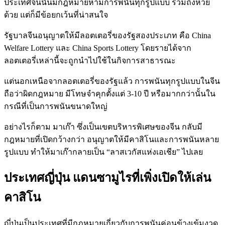
ประเทศจีนนั้นมีกฎหมายห้ามการพนันทุกรูปแบบ รวมถึงหวย
ด้วย แต่ก็มีข้อยกเว้นที่น่าสนใจ
รัฐบาลจีนอนุญาตให้มีลอตเตอรี่ของรัฐสองประเภท คือ China
Welfare Lottery และ China Sports Lottery โดยรายได้จาก
ลอตเตอรี่เหล่านี้จะถูกนำไปใช้ในกิจการสาธารณะ
แต่นอกเหนือจากลอตเตอรี่ของรัฐแล้ว การพนันทุกรูปแบบในจีน
ถือว่าผิดกฎหมาย มีโทษจำคุกตั้งแต่ 3-10 ปี หรือมากกว่านั้นใน
กรณีที่เป็นการพนันขนาดใหญ่
อย่างไรก็ตาม มาเก๊า ซึ่งเป็นเขตบริหารพิเศษของจีน กลับมี
กฎหมายที่เปิดกว้างกว่า อนุญาตให้มีคาสิโนและการพนันหลาย
รูปแบบ ทำให้มาเก๊ากลายเป็น “ลาสเวกัสแห่งเอเชีย” ไปเลย
ประเทศญี่ปุ่น แดนซามูไรที่เพิ่งเปิดให้เล่น
คาสิโน
ญี่ปุ่นเป็นประเทศที่มีกฎหมายเกี่ยวกับการพนันค่อนข้างเข้มงวด