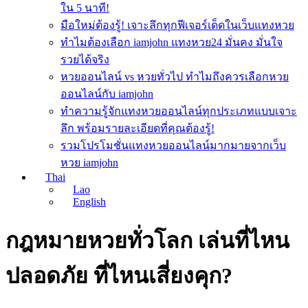
ใน 5 นาที!
มือใหม่ต้องรู้! เจาะลึกทุกฟีเจอร์เด็ดในเว็บแทงหวย
ทำไมต้องเลือก iamjohn แทงหวย24 มั่นคง มั่นใจ
รวยได้จริง
หวยออนไลน์ vs หวยทั่วไป ทำไมถึงควรเลือกหวย
ออนไลน์กับ iamjohn
ทำความรู้จักแทงหวยออนไลน์ทุกประเภทแบบเจาะ
ลึก พร้อมรายละเอียดที่คุณต้องรู้!
รวมโปรโมชั่นแทงหวยออนไลน์มากมายจากเว็บ
หวย iamjohn
Thai
Lao
English
กฎหมายหวยทั่วโลก เล่นที่ไหน
ปลอดภัย ที่ไหนเสี่ยงคุก?