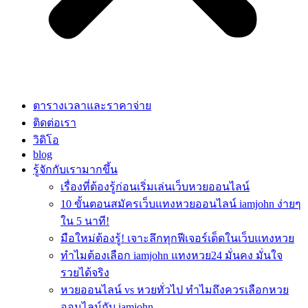
ตารางเวลาและราคาจ่าย
ติดต่อเรา
วิดิโอ
blog
รู้จักกับเรามากขึ้น
เรื่องที่ต้องรู้ก่อนเริ่มเล่นเว็บหวยออนไลน์
10 ขั้นตอนสมัครเว็บแทงหวยออนไลน์ iamjohn ง่ายๆ
ใน 5 นาที!
มือใหม่ต้องรู้! เจาะลึกทุกฟีเจอร์เด็ดในเว็บแทงหวย
ทำไมต้องเลือก iamjohn แทงหวย24 มั่นคง มั่นใจ
รวยได้จริง
หวยออนไลน์ vs หวยทั่วไป ทำไมถึงควรเลือกหวย
ออนไลน์กับ iamjohn