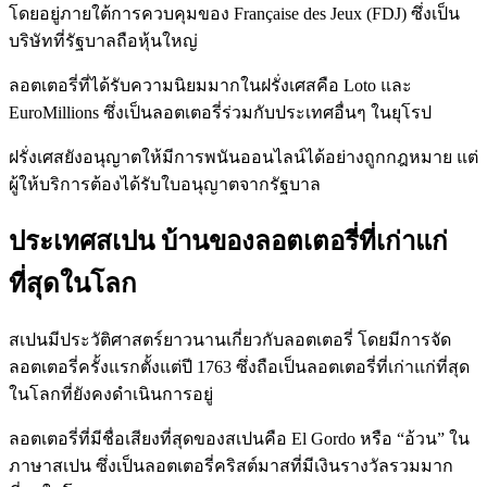
โดยอยู่ภายใต้การควบคุมของ Française des Jeux (FDJ) ซึ่งเป็น
บริษัทที่รัฐบาลถือหุ้นใหญ่
ลอตเตอรี่ที่ได้รับความนิยมมากในฝรั่งเศสคือ Loto และ
EuroMillions ซึ่งเป็นลอตเตอรี่ร่วมกับประเทศอื่นๆ ในยุโรป
ฝรั่งเศสยังอนุญาตให้มีการพนันออนไลน์ได้อย่างถูกกฎหมาย แต่
ผู้ให้บริการต้องได้รับใบอนุญาตจากรัฐบาล
ประเทศสเปน บ้านของลอตเตอรี่ที่เก่าแก่
ที่สุดในโลก
สเปนมีประวัติศาสตร์ยาวนานเกี่ยวกับลอตเตอรี่ โดยมีการจัด
ลอตเตอรี่ครั้งแรกตั้งแต่ปี 1763 ซึ่งถือเป็นลอตเตอรี่ที่เก่าแก่ที่สุด
ในโลกที่ยังคงดำเนินการอยู่
ลอตเตอรี่ที่มีชื่อเสียงที่สุดของสเปนคือ El Gordo หรือ “อ้วน” ใน
ภาษาสเปน ซึ่งเป็นลอตเตอรี่คริสต์มาสที่มีเงินรางวัลรวมมาก