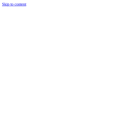
Skip to content