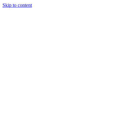
Skip to content