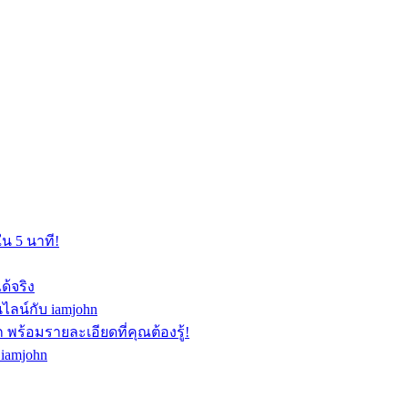
น 5 นาที!
ด้จริง
ลน์กับ iamjohn
ร้อมรายละเอียดที่คุณต้องรู้!
iamjohn