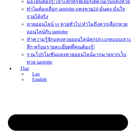
มือใหม่ต้องรู้! เจาะลึกทุกฟีเจอร์เด็ดในเว็บแทงหวย
ทำไมต้องเลือก iamjohn แทงหวย24 มั่นคง มั่นใจ
รวยได้จริง
หวยออนไลน์ vs หวยทั่วไป ทำไมถึงควรเลือกหวย
ออนไลน์กับ iamjohn
ทำความรู้จักแทงหวยออนไลน์ทุกประเภทแบบเจาะ
ลึก พร้อมรายละเอียดที่คุณต้องรู้!
รวมโปรโมชั่นแทงหวยออนไลน์มากมายจากเว็บ
หวย iamjohn
Thai
Lao
English