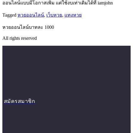
ออนไลน์แบบมีโอกาสเพิ่ม แต่ใช้งบเท่าเดิมได้ที่ iamjohn
Tagged
หวยออนไลน์
,
เว็บหวย
,
แทงหวย
หวยออนไลน์บาทละ 1000
All rights reserved
สมัครสมาชิก