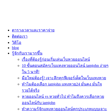
ตารางเวลาและราคาจ่าย
ติดต่อเรา
วิดิโอ
blog
รู้จักกับเรามากขึ้น
เรื่องที่ต้องรู้ก่อนเริ่มเล่นเว็บหวยออนไลน์
10 ขั้นตอนสมัครเว็บแทงหวยออนไลน์ iamjohn ง่ายๆ
ใน 5 นาที!
มือใหม่ต้องรู้! เจาะลึกทุกฟีเจอร์เด็ดในเว็บแทงหวย
ทำไมต้องเลือก iamjohn แทงหวย24 มั่นคง มั่นใจ
รวยได้จริง
หวยออนไลน์ vs หวยทั่วไป ทำไมถึงควรเลือกหวย
ออนไลน์กับ iamjohn
ทำความรู้จักแทงหวยออนไลน์ทุกประเภทแบบเจาะ