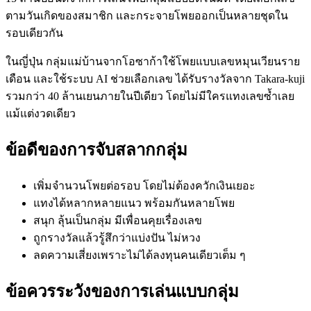
ตามวันเกิดของสมาชิก และกระจายโพยออกเป็นหลายชุดใน
รอบเดียวกัน
ในญี่ปุ่น กลุ่มแม่บ้านจากโอซาก้าใช้โพยแบบเลขหมุนเวียนราย
เดือน และใช้ระบบ AI ช่วยเลือกเลข ได้รับรางวัลจาก Takara-kuji
รวมกว่า 40 ล้านเยนภายในปีเดียว โดยไม่มีใครแทงเลขซ้ำเลย
แม้แต่งวดเดียว
ข้อดีของการจับสลากกลุ่ม
เพิ่มจำนวนโพยต่อรอบ โดยไม่ต้องควักเงินเยอะ
แทงได้หลากหลายแนว พร้อมกันหลายโพย
สนุก ลุ้นเป็นกลุ่ม มีเพื่อนคุยเรื่องเลข
ถูกรางวัลแล้วรู้สึกว่าแบ่งปัน ไม่หวง
ลดความเสี่ยงเพราะไม่ได้ลงทุนคนเดียวเต็ม ๆ
ข้อควรระวังของการเล่นแบบกลุ่ม