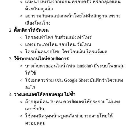
แนะนำให้เริ่มจากเพื่อน ครอบครัว หรือกลุ่มที่เล่น
ด้วยกันอยู่แล้ว
อย่ารวมกับคนแปลกหน้าโดยไม่มีหลักฐาน เพราะ
เสี่ยงโดนโกง
ตั้งกติกาให้ชัดเจน
ใครลงเท่าไหร่ รับส่วนแบ่งเท่าไหร่
แทงประเภทไหน รอบไหน วันไหน
ใครเป็นคนจดโพย ใครโอนเงิน ใครแจ้งผล
ใช้ระบบออนไลน์ช่วยจัดการ
บางเว็บหวยออนไลน์ (เช่น iamjohn) มีระบบโพยกลุ่ม
ให้ใช้
ใช้เอกสารร่วม เช่น Google Sheet บันทึกว่าใครแทง
อะไร
วางแผนเลขให้ครอบคลุม ไม่ซ้ำ
ถ้ากลุ่มมีคน 10 คน ควรจัดเลขให้กระจาย ไม่แทง
เลขซ้ำกัน
ใช้เทคนิครูดหน้า-รูดหลัง ช่วยกระจายโพยให้
ครอบคลุม