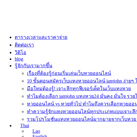
ตารางเวลาและราคาจ่าย
ติดต่อเรา
วิดิโอ
blog
รู้จักกับเรามากขึ้น
เรื่องที่ต้องรู้ก่อนเริ่มเล่นเว็บหวยออนไลน์
10 ขั้นตอนสมัครเว็บแทงหวยออนไลน์ iamjohn ง่ายๆ ใ
มือใหม่ต้องรู้! เจาะลึกทุกฟีเจอร์เด็ดในเว็บแทงหวย
ทำไมต้องเลือก iamjohn แทงหวย24 มั่นคง มั่นใจ รวยไ
หวยออนไลน์ vs หวยทั่วไป ทำไมถึงควรเลือกหวยออนไ
ทำความรู้จักแทงหวยออนไลน์ทุกประเภทแบบเจาะลึก พ
รวมโปรโมชั่นแทงหวยออนไลน์มากมายจากเว็บหวย 
Thai
Lao
English