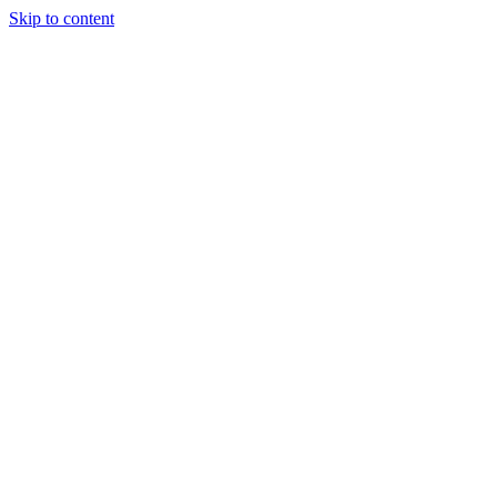
Skip to content