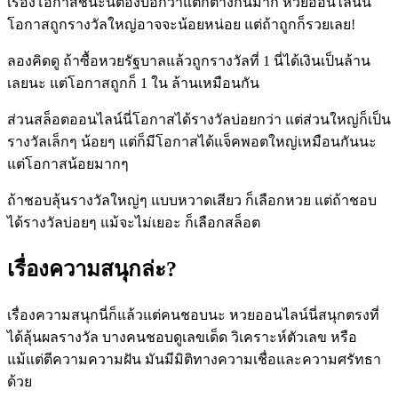
เรื่องโอกาสชนะนี่ต้องบอกว่าแตกต่างกันมาก หวยออนไลน์นี่
โอกาสถูกรางวัลใหญ่อาจจะน้อยหน่อย แต่ถ้าถูกก็รวยเลย!
ลองคิดดู ถ้าซื้อหวยรัฐบาลแล้วถูกรางวัลที่ 1 นี่ได้เงินเป็นล้าน
เลยนะ แต่โอกาสถูกก็ 1 ใน ล้านเหมือนกัน
ส่วนสล็อตออนไลน์นี่โอกาสได้รางวัลบ่อยกว่า แต่ส่วนใหญ่ก็เป็น
รางวัลเล็กๆ น้อยๆ แต่ก็มีโอกาสได้แจ็คพอตใหญ่เหมือนกันนะ
แต่โอกาสน้อยมากๆ
ถ้าชอบลุ้นรางวัลใหญ่ๆ แบบหวาดเสียว ก็เลือกหวย แต่ถ้าชอบ
ได้รางวัลบ่อยๆ แม้จะไม่เยอะ ก็เลือกสล็อต
เรื่องความสนุกล่ะ?
เรื่องความสนุกนี่ก็แล้วแต่คนชอบนะ หวยออนไลน์นี่สนุกตรงที่
ได้ลุ้นผลรางวัล บางคนชอบดูเลขเด็ด วิเคราะห์ตัวเลข หรือ
แม้แต่ตีความความฝัน มันมีมิติทางความเชื่อและความศรัทธา
ด้วย