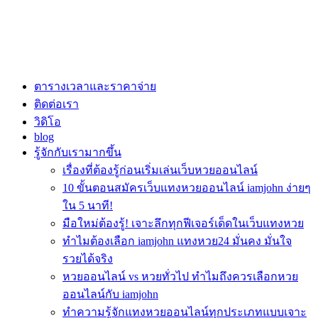
ตารางเวลาและราคาจ่าย
ติดต่อเรา
วิดิโอ
blog
รู้จักกับเรามากขึ้น
เรื่องที่ต้องรู้ก่อนเริ่มเล่นเว็บหวยออนไลน์
10 ขั้นตอนสมัครเว็บแทงหวยออนไลน์ iamjohn ง่ายๆ
ใน 5 นาที!
มือใหม่ต้องรู้! เจาะลึกทุกฟีเจอร์เด็ดในเว็บแทงหวย
ทำไมต้องเลือก iamjohn แทงหวย24 มั่นคง มั่นใจ
รวยได้จริง
หวยออนไลน์ vs หวยทั่วไป ทำไมถึงควรเลือกหวย
ออนไลน์กับ iamjohn
ทำความรู้จักแทงหวยออนไลน์ทุกประเภทแบบเจาะ