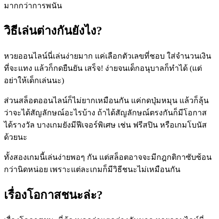
มากกว่าการพนัน
วิธีเล่นต่างกันยังไง?
หวยออนไลน์นี่เล่นง่ายมาก แค่เลือกตัวเลขที่ชอบ ใส่จำนวนเงิน
ที่จะแทง แล้วก็กดยืนยัน เสร็จ! ง่ายจนเด็กอนุบาลก็ทำได้ (แต่
อย่าให้เด็กเล่นนะ)
ส่วนสล็อตออนไลน์ก็ไม่ยากเหมือนกัน แค่กดปุ่มหมุน แล้วก็ลุ้น
ว่าจะได้สัญลักษณ์อะไรบ้าง ถ้าได้สัญลักษณ์ตรงกันก็มีโอกาส
ได้รางวัล บางเกมยังมีฟีเจอร์พิเศษ เช่น ฟรีสปิน หรือเกมโบนัส
ด้วยนะ
ทั้งสองเกมนี้เล่นง่ายพอๆ กัน แต่สล็อตอาจจะมีกฎกติกาซับซ้อน
กว่านิดหน่อย เพราะแต่ละเกมก็มีวิธีชนะไม่เหมือนกัน
เรื่องโอกาสชนะล่ะ?