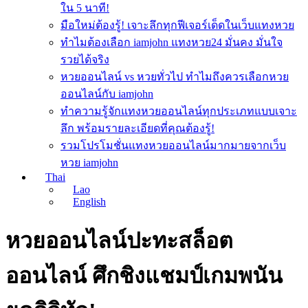
ใน 5 นาที!
มือใหม่ต้องรู้! เจาะลึกทุกฟีเจอร์เด็ดในเว็บแทงหวย
ทำไมต้องเลือก iamjohn แทงหวย24 มั่นคง มั่นใจ
รวยได้จริง
หวยออนไลน์ vs หวยทั่วไป ทำไมถึงควรเลือกหวย
ออนไลน์กับ iamjohn
ทำความรู้จักแทงหวยออนไลน์ทุกประเภทแบบเจาะ
ลึก พร้อมรายละเอียดที่คุณต้องรู้!
รวมโปรโมชั่นแทงหวยออนไลน์มากมายจากเว็บ
หวย iamjohn
Thai
Lao
English
หวยออนไลน์ปะทะสล็อต
ออนไลน์ ศึกชิงแชมป์เกมพนัน