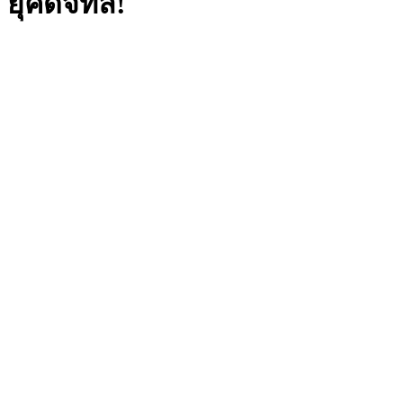
ยุคดิจิทัล!