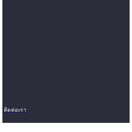
ติดต่อเรา