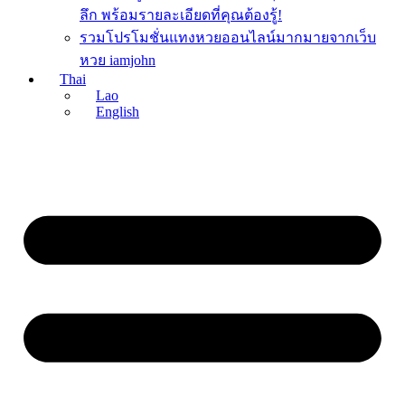
ลึก พร้อมรายละเอียดที่คุณต้องรู้!
รวมโปรโมชั่นแทงหวยออนไลน์มากมายจากเว็บ
หวย iamjohn
Thai
Lao
English