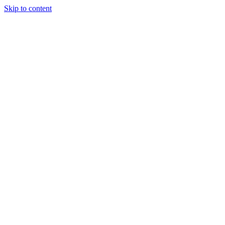
Skip to content