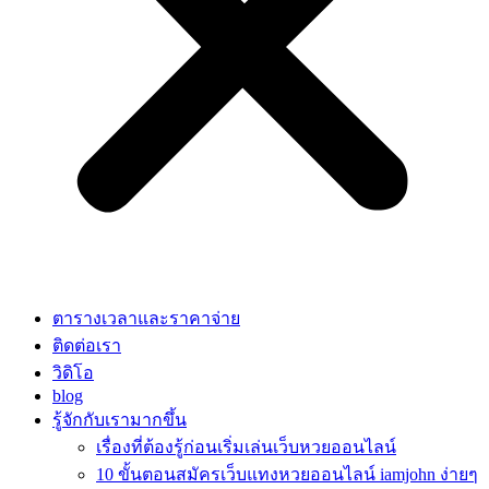
ตารางเวลาและราคาจ่าย
ติดต่อเรา
วิดิโอ
blog
รู้จักกับเรามากขึ้น
เรื่องที่ต้องรู้ก่อนเริ่มเล่นเว็บหวยออนไลน์
10 ขั้นตอนสมัครเว็บแทงหวยออนไลน์ iamjohn ง่ายๆ