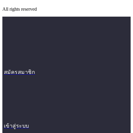
All rights reserved
สมัครสมาชิก
เข้าสู่ระบบ