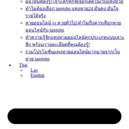
มือใหม่ต้องรู้! เจาะลึกทุกฟีเจอร์เด็ดในเว็บแทงหวย
ทำไมต้องเลือก iamjohn แทงหวย24 มั่นคง มั่นใจ
รวยได้จริง
หวยออนไลน์ vs หวยทั่วไป ทำไมถึงควรเลือกหวย
ออนไลน์กับ iamjohn
ทำความรู้จักแทงหวยออนไลน์ทุกประเภทแบบเจาะ
ลึก พร้อมรายละเอียดที่คุณต้องรู้!
รวมโปรโมชั่นแทงหวยออนไลน์มากมายจากเว็บ
หวย iamjohn
Thai
Lao
English