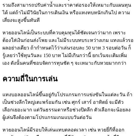
รวมถึงสามารถปรับค่าน้ำและราคาต่อรองให้เหมาะกับแผนทุน
ได้ แต่ถ้าไม่มีวินัยในการเดินเงิน หรือแทงทบหนักเกินไป ความ
เสี่ยงจะสูงขึ้นทันที
หวยออนไลน์เป็นระบบที่ควบคุมทุนได้ชัดเจนกว่ามาก เพราะ
ต้องใส่เงินก่อนส่งโพย และไม่มีระบบทบระหว่างเกม แทงแล้วรอ
ผลอย่างเดียว ถ้ากำหนดไว้ว่าเล่นรอบละ 50 บาท 3 รอบต่อวัน ก็
รู้เลยว่าใช้ทุนวันละ 150 บาท ไม่มีเกินกว่านี้ ยกเว้นจะเติมเพิ่ม
เอง ดังนั้นคนที่ชอบจัดการทุนชัด ๆ จะเหมาะกับหวยมากกว่า
ความถี่ในการเล่น
แทงบอลออนไลน์ขึ้นอยู่กับโปรแกรมการแข่งขันในแต่ละวัน ถ้า
เป็นช่วงลีกใหญ่เตะพร้อมกัน เช่น ศุกร์ เสาร์ อาทิตย์ จะมีตัว
เลือกเยอะมาก แต่วันธรรมดาหรือช่วงปิดลีก ตัวเลือกจะน้อยลง
ผู้เล่นจึงต้องตามโปรแกรมเกมแบบวันต่อวัน
หวยออนไลน์มีรอบให้เล่นแทบตลอดเวลา เช่น หวยยี่กีที่ออก