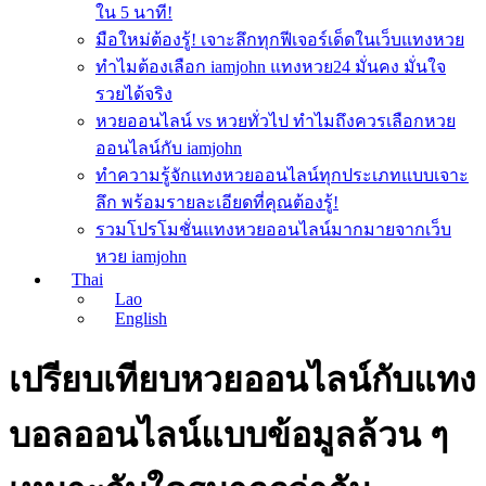
ใน 5 นาที!
มือใหม่ต้องรู้! เจาะลึกทุกฟีเจอร์เด็ดในเว็บแทงหวย
ทำไมต้องเลือก iamjohn แทงหวย24 มั่นคง มั่นใจ
รวยได้จริง
หวยออนไลน์ vs หวยทั่วไป ทำไมถึงควรเลือกหวย
ออนไลน์กับ iamjohn
ทำความรู้จักแทงหวยออนไลน์ทุกประเภทแบบเจาะ
ลึก พร้อมรายละเอียดที่คุณต้องรู้!
รวมโปรโมชั่นแทงหวยออนไลน์มากมายจากเว็บ
หวย iamjohn
Thai
Lao
English
เปรียบเทียบหวยออนไลน์กับแทง
บอลออนไลน์แบบข้อมูลล้วน ๆ