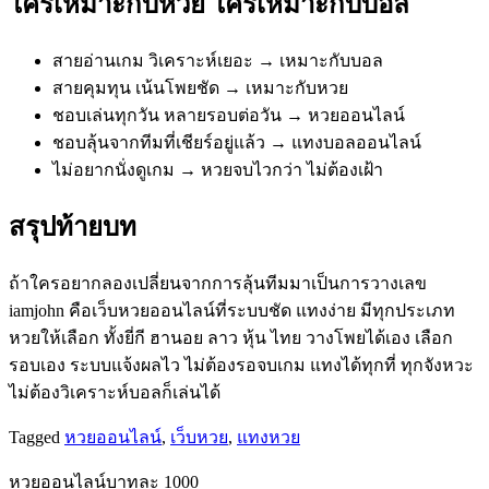
ใครเหมาะกับหวย ใครเหมาะกับบอล
สายอ่านเกม วิเคราะห์เยอะ → เหมาะกับบอล
สายคุมทุน เน้นโพยชัด → เหมาะกับหวย
ชอบเล่นทุกวัน หลายรอบต่อวัน → หวยออนไลน์
ชอบลุ้นจากทีมที่เชียร์อยู่แล้ว → แทงบอลออนไลน์
ไม่อยากนั่งดูเกม → หวยจบไวกว่า ไม่ต้องเฝ้า
สรุปท้ายบท
ถ้าใครอยากลองเปลี่ยนจากการลุ้นทีมมาเป็นการวางเลข
iamjohn คือเว็บหวยออนไลน์ที่ระบบชัด แทงง่าย มีทุกประเภท
หวยให้เลือก ทั้งยี่กี ฮานอย ลาว หุ้น ไทย วางโพยได้เอง เลือก
รอบเอง ระบบแจ้งผลไว ไม่ต้องรอจบเกม แทงได้ทุกที่ ทุกจังหวะ
ไม่ต้องวิเคราะห์บอลก็เล่นได้
Tagged
หวยออนไลน์
,
เว็บหวย
,
แทงหวย
หวยออนไลน์บาทละ 1000