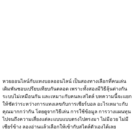
หวยออนไลน์กับแทงบอลออนไลน์ เป็นสองทางเลือกที่คนเล่น
เดิมพันชอบเปรียบเทียบกันตลอด เพราะทั้งสองมีวิธีลุ้นต่างกัน
ระบบไม่เหมือนกัน และเหมาะกับคนละสไตล์ บทความนี้จะแยก
ให้ชัดว่าระหว่างการแทงเลขกับการเชียร์บอล อะไรเหมาะกับ
คุณมากกว่ากัน โดยดูจากวิธีเล่น การใช้ข้อมูล การวางแผนทุน
ไปจนถึงความเสี่ยงแต่ละแบบแบบตรงไปตรงมา ไม่มีอวย ไม่มี
เชียร์ข้าง ลองอ่านแล้วเลือกให้เข้ากับสไตล์ตัวเองได้เลย