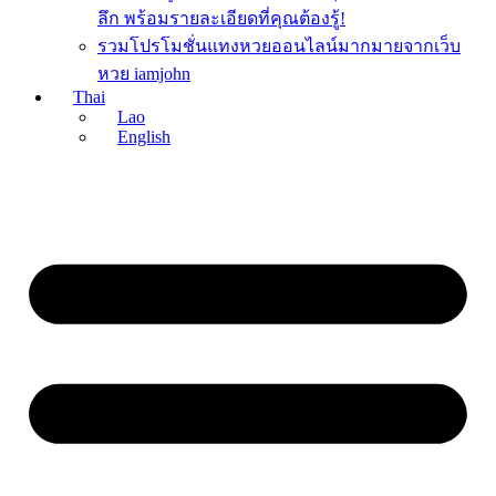
ลึก พร้อมรายละเอียดที่คุณต้องรู้!
รวมโปรโมชั่นแทงหวยออนไลน์มากมายจากเว็บ
หวย iamjohn
Thai
Lao
English