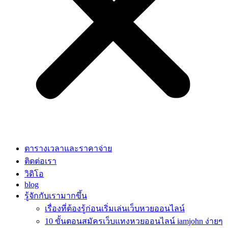
ตารางเวลาและราคาจ่าย
ติดต่อเรา
วิดิโอ
blog
รู้จักกับเรามากขึ้น
เรื่องที่ต้องรู้ก่อนเริ่มเล่นเว็บหวยออนไลน์
10 ขั้นตอนสมัครเว็บแทงหวยออนไลน์ iamjohn ง่ายๆ