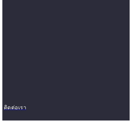
ติดต่อเรา