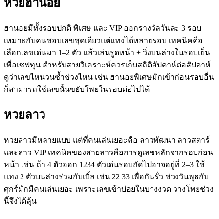
หวยฮานอย
ฮานอยมีทั้งรอบปกติ พิเศษ และ VIP ออกรางวัลวันละ 3 รอบ
เหมาะกับคนชอบเลขชุดเดียวแต่แทงได้หลายรอบ เทคนิคคือ
เลือกเลขเด่นมา 1–2 ตัว แล้วเล่นรูดหน้า + วิ่งบนล่างในรอบเย็น
เพื่อเซฟทุน สำหรับสายวิเคราะห์ควรเก็บสถิติสัปดาห์ต่อสัปดาห์
ดูว่าเลขไหนวนซ้ำช่วงไหน เช่น ฮานอยพิเศษมักเข้าก่อนรอบอื่น
ก็สามารถใช้เลขนั้นขยับโพยในรอบต่อไปได้
หวยลาว
หวยลาวมีหลายแบบ แต่ที่คนเล่นเยอะคือ ลาวพัฒนา ลาวสตาร์
และลาว VIP เทคนิคของสายลาวคือการดูเลขหลักจากรอบก่อน
หน้า เช่น ถ้า 4 ตัวออก 1234 ตัวเด่นรอบถัดไปอาจอยู่ที่ 2–3 ใช้
แทง 2 ตัวบนล่างร่วมกับเบิ้ล เช่น 22 33 เพื่อกันรั่ว ช่วงวันพุธกับ
ศุกร์มักมีคนเล่นเยอะ เพราะเลขเข้าบ่อยในบางงวด วางโพยช่วง
นี้จึงได้ลุ้น