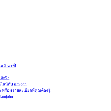
น 5 นาที!
ด้จริง
ลน์กับ iamjohn
ร้อมรายละเอียดที่คุณต้องรู้!
iamjohn