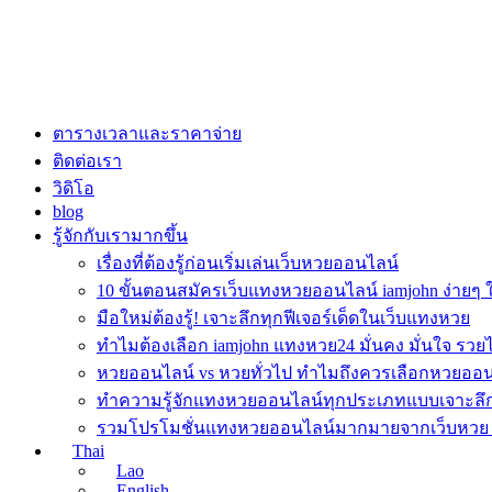
ตารางเวลาและราคาจ่าย
ติดต่อเรา
วิดิโอ
blog
รู้จักกับเรามากขึ้น
เรื่องที่ต้องรู้ก่อนเริ่มเล่นเว็บหวยออนไลน์
10 ขั้นตอนสมัครเว็บแทงหวยออนไลน์ iamjohn ง่ายๆ ใ
มือใหม่ต้องรู้! เจาะลึกทุกฟีเจอร์เด็ดในเว็บแทงหวย
ทำไมต้องเลือก iamjohn แทงหวย24 มั่นคง มั่นใจ รวยไ
หวยออนไลน์ vs หวยทั่วไป ทำไมถึงควรเลือกหวยออนไ
ทำความรู้จักแทงหวยออนไลน์ทุกประเภทแบบเจาะลึก พ
รวมโปรโมชั่นแทงหวยออนไลน์มากมายจากเว็บหวย 
Thai
Lao
English