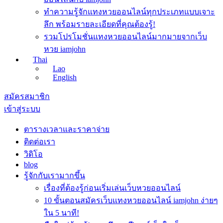
ทำความรู้จักแทงหวยออนไลน์ทุกประเภทแบบเจาะ
ลึก พร้อมรายละเอียดที่คุณต้องรู้!
รวมโปรโมชั่นแทงหวยออนไลน์มากมายจากเว็บ
หวย iamjohn
Thai
Lao
English
สมัครสมาชิก
เข้าสู่ระบบ
ตารางเวลาและราคาจ่าย
ติดต่อเรา
วิดิโอ
blog
รู้จักกับเรามากขึ้น
เรื่องที่ต้องรู้ก่อนเริ่มเล่นเว็บหวยออนไลน์
10 ขั้นตอนสมัครเว็บแทงหวยออนไลน์ iamjohn ง่ายๆ
ใน 5 นาที!