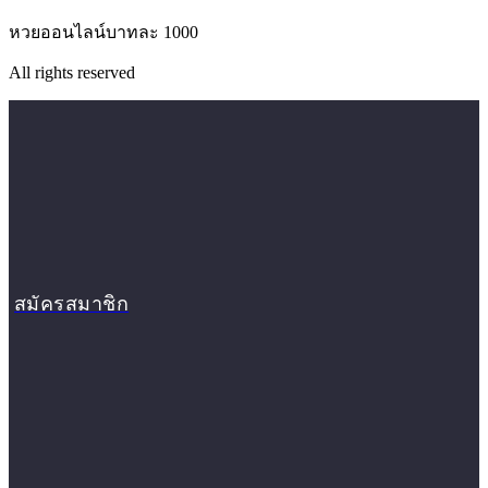
หวยออนไลน์บาทละ 1000
All rights reserved
สมัครสมาชิก