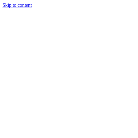
Skip to content