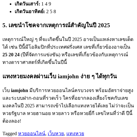
เกิดวันเสาร์:
1 4 9
เกิดวันอาทิตย์:
2 5 8
5. เลขนำโชคจากเหตุการณ์สำคัญในปี 2025
เหตุการณ์ใหญ่ ๆ ที่จะเกิดขึ้นในปี 2025 อาจเป็นแหล่งหาเลขเด็ด
ได้ เช่น ปีนี้มีโอลิมปิกที่ประเทศฝรั่งเศส เลขที่เกี่ยวข้องอาจเป็น
25 20 24
(ปีที่จัดการแข่งขัน) หรือเลขที่เกี่ยวข้องกับเหตุการณ์
ทางดาราศาสตร์ที่เกิดขึ้นในปีนี้
แทงหวยมงคลผ่านเว็บ iamjohn ง่าย ๆ ได้ทุกวัน
เว็บ
iamjohn
มีบริการหวยออนไลน์ครบวงจร พร้อมอัตราจ่ายสูง
และระบบฝาก-ถอนที่รวดเร็ว ใครที่อยากลองเสี่ยงโชคกับเลข
มงคลในปี 2025 สามารถเข้าไปเลือกแทงหวยได้เลย ไม่ว่าจะเป็น
หวยรัฐบาล หวยฮานอย หวยลาว หรือหวยยี่กี เลขไหนที่ว่าดี ปีนี้
ต้องลอง!
Tagged
หวยออนไลน์
,
เว็บหวย
,
แทงหวย