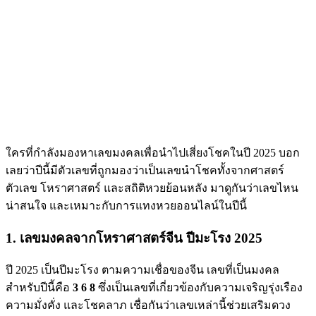
ใครที่กำลังมองหาเลขมงคลเพื่อนำไปเสี่ยงโชคในปี 2025 บอก
เลยว่าปีนี้มีตัวเลขที่ถูกมองว่าเป็นเลขนำโชคทั้งจากศาสตร์
ตัวเลข โหราศาสตร์ และสถิติหวยย้อนหลัง มาดูกันว่าเลขไหน
น่าสนใจ และเหมาะกับการแทงหวยออนไลน์ในปีนี้
1. เลขมงคลจากโหราศาสตร์จีน ปีมะโรง 2025
ปี 2025 เป็นปีมะโรง ตามความเชื่อของจีน เลขที่เป็นมงคล
สำหรับปีนี้คือ
3 6 8
ซึ่งเป็นเลขที่เกี่ยวข้องกับความเจริญรุ่งเรือง
ความมั่งคั่ง และโชคลาภ เชื่อกันว่าเลขเหล่านี้ช่วยเสริมดวง