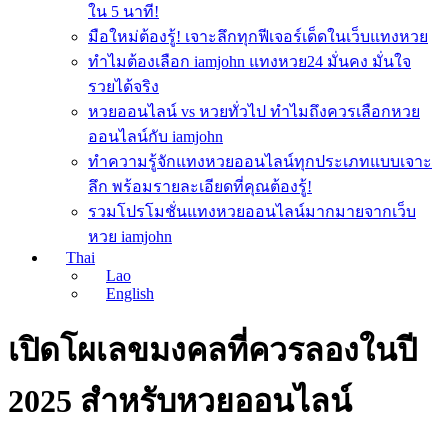
ใน 5 นาที!
มือใหม่ต้องรู้! เจาะลึกทุกฟีเจอร์เด็ดในเว็บแทงหวย
ทำไมต้องเลือก iamjohn แทงหวย24 มั่นคง มั่นใจ
รวยได้จริง
หวยออนไลน์ vs หวยทั่วไป ทำไมถึงควรเลือกหวย
ออนไลน์กับ iamjohn
ทำความรู้จักแทงหวยออนไลน์ทุกประเภทแบบเจาะ
ลึก พร้อมรายละเอียดที่คุณต้องรู้!
รวมโปรโมชั่นแทงหวยออนไลน์มากมายจากเว็บ
หวย iamjohn
Thai
Lao
English
เปิดโผเลขมงคลที่ควรลองในปี
2025 สำหรับหวยออนไลน์