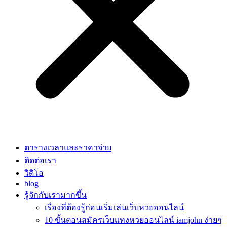
ตารางเวลาและราคาจ่าย
ติดต่อเรา
วิดิโอ
blog
รู้จักกับเรามากขึ้น
เรื่องที่ต้องรู้ก่อนเริ่มเล่นเว็บหวยออนไลน์
10 ขั้นตอนสมัครเว็บแทงหวยออนไลน์ iamjohn ง่ายๆ