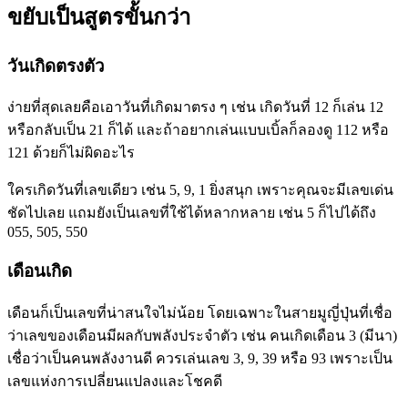
ขยับเป็นสูตรขั้นกว่า
วันเกิดตรงตัว
ง่ายที่สุดเลยคือเอาวันที่เกิดมาตรง ๆ เช่น เกิดวันที่ 12 ก็เล่น 12
หรือกลับเป็น 21 ก็ได้ และถ้าอยากเล่นแบบเบิ้ลก็ลองดู 112 หรือ
121 ด้วยก็ไม่ผิดอะไร
ใครเกิดวันที่เลขเดียว เช่น 5, 9, 1 ยิ่งสนุก เพราะคุณจะมีเลขเด่น
ชัดไปเลย แถมยังเป็นเลขที่ใช้ได้หลากหลาย เช่น 5 ก็ไปได้ถึง
055, 505, 550
เดือนเกิด
เดือนก็เป็นเลขที่น่าสนใจไม่น้อย โดยเฉพาะในสายมูญี่ปุ่นที่เชื่อ
ว่าเลขของเดือนมีผลกับพลังประจำตัว เช่น คนเกิดเดือน 3 (มีนา)
เชื่อว่าเป็นคนพลังงานดี ควรเล่นเลข 3, 9, 39 หรือ 93 เพราะเป็น
เลขแห่งการเปลี่ยนแปลงและโชคดี