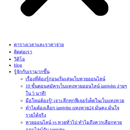
ตารางเวลาและราคาจ่าย
ติดต่อเรา
วิดิโอ
blog
รู้จักกับเรามากขึ้น
เรื่องที่ต้องรู้ก่อนเริ่มเล่นเว็บหวยออนไลน์
10 ขั้นตอนสมัครเว็บแทงหวยออนไลน์ iamjohn ง่ายๆ
ใน 5 นาที!
มือใหม่ต้องรู้! เจาะลึกทุกฟีเจอร์เด็ดในเว็บแทงหวย
ทำไมต้องเลือก iamjohn แทงหวย24 มั่นคง มั่นใจ
รวยได้จริง
หวยออนไลน์ vs หวยทั่วไป ทำไมถึงควรเลือกหวย
ออนไลน์กับ iamjohn