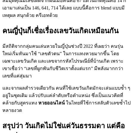
สมมุติคุณมีเลขเด็ดจากฝันเมื่อคืนคือ 67 แต่วันเกิดคุณคือ 14 ก็
เอามาเล่นเป็น 146, 641, 714 ได้เลย แบบนี้คือการ blend แบบมี
เหตุผล สนุกด้วย ครีเอทด้วย
คนญี่ปุ่นก็เชื่อเรื่องเลขวันเกิดเหมือนกัน
มีสถิติจากกลุ่มคนเล่นหวยในญี่ปุ่นช่วงปี 2022 ที่เผยว่า คนรุ่น
ใหม่เริ่มหันมาใช้ “เลขตัวตน” ในการแทงหวยมากขึ้น โดย
เฉพาะเลขวันเกิด และเลขจากรหัสไปรษณีย์ที่บ้านเกิด เพราะ
เขาเชื่อว่า “เลขที่ผูกพันกับชีวิตเราตั้งแต่แรก” มีพลังมากกว่า
เลขที่แค่สุ่มมา
และจากผลสำรวจเดียวกัน คนที่ใช้เลขวันเกิดมักจะเล่นแบบซ้ำ ๆ
อยู่ในชุดเดิม แล้วปรับแค่ลำดับหรือตำแหน่ง ซึ่งเป็นแนวคิดที่
คล้ายกับสูตรแทง
หวยออนไลน์
ในไทยที่ใช้การสลับตัวเลขซ้ำไป
หลายงวด
สรุปว่า วันเกิดไม่ใช่แค่วันธรรมดา แต่คือ