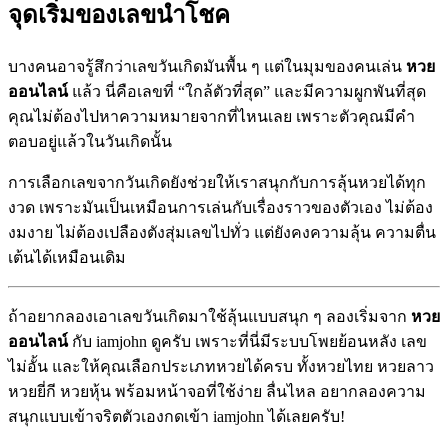
จุดเริ่มของเลขนำโชค
บางคนอาจรู้สึกว่าเลขวันเกิดมันพื้น ๆ แต่ในมุมของคนเล่น
หวย
ออนไลน์
แล้ว นี่คือเลขที่ “ใกล้ตัวที่สุด” และมีความผูกพันที่สุด
คุณไม่ต้องไปหาความหมายจากที่ไหนเลย เพราะตัวคุณมีคำ
ตอบอยู่แล้วในวันเกิดนั้น
การเลือกเลขจากวันเกิดยังช่วยให้เราสนุกกับการลุ้นหวยได้ทุก
งวด เพราะมันเป็นเหมือนการเล่นกับเรื่องราวของตัวเอง ไม่ต้อง
งมงาย ไม่ต้องเปลืองตังสุ่มเลขไปทั่ว แต่ยังคงความลุ้น ความตื่น
เต้นได้เหมือนเดิม
ถ้าอยากลองเอาเลขวันเกิดมาใช้ลุ้นแบบสนุก ๆ ลองเริ่มจาก
หวย
ออนไลน์
กับ iamjohn ดูครับ เพราะที่นี่มีระบบโพยย้อนหลัง เลข
ไม่อั้น และให้คุณเลือกประเภทหวยได้ครบ ทั้งหวยไทย หวยลาว
หวยยี่กี หวยหุ้น พร้อมหน้าจอที่ใช้ง่าย ลื่นไหล อยากลองความ
สนุกแบบเข้าจริตตัวเองกดเข้า iamjohn ได้เลยครับ!