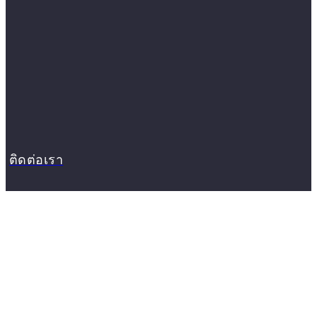
ติดต่อเรา