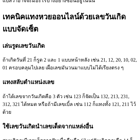
แปลว่าอาจจะมีอะไรบางอย่างซ่อนอยู่ในนั้น
เทคนิคแทงหวยออนไลน์ด้วยเลขวันเกิด
แบบจัดเซ็ต
เล่นรูดเลขวันเกิด
ถ้าเกิดวันที่ 21 ก็รูด 2 และ 1 แบบหน้าหลัง เช่น 21, 12, 20, 10, 02,
01 ครอบคลุมไปเลย เผื่อเลขมันวนมาแบบไม่ได้เรียงตรง ๆ
แทงสลับตำแหน่งเลข
ถ้าได้เลขจากวันเกิดคือ 3 ตัว เช่น 123 ก็จัดเป็น 132, 213, 231,
312, 321 ได้หมด หรือถ้ามีเลขเบิ้ล เช่น 112 ก็แทงทั้ง 121, 211 ไว้
ด้วย
ใช้เลขวันเกิดนำเลขเด็ดจากแหล่งอื่น