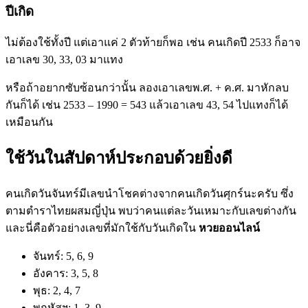
ปีเกิด
ไม่ต้องใช้ทั้งปี แต่เอาแค่ 2 ตัวท้ายก็พอ เช่น คนเกิดปี 2533 ก็อาจ
เอาเลข 30, 33, 03 มาแทง
หรือถ้าอยากซับซ้อนกว่านั้น ลองเอาเลขพ.ศ. + ค.ศ. มาหักลบ
กันก็ได้ เช่น 2533 – 1990 = 543 แล้วเอาเลข 43, 54 ไปแทงก็ได้
เหมือนกัน
ใช้วันในสัปดาห์ประกอบด้วยยิ่งดี
คนเกิดวันจันทร์มีเลขนำโชคต่างจากคนเกิดวันศุกร์นะครับ ซึ่ง
ตามตำราไทยผสมญี่ปุ่น พบว่าคนแต่ละวันเหมาะกับเลขต่างกัน
และนี่คือตัวอย่างเลขที่มักใช้กับวันเกิดใน
หวยออนไลน์
จันทร์: 5, 6, 9
อังคาร: 3, 5, 8
พุธ: 2, 4, 7
พฤหัสฯ: 1, 3, 9