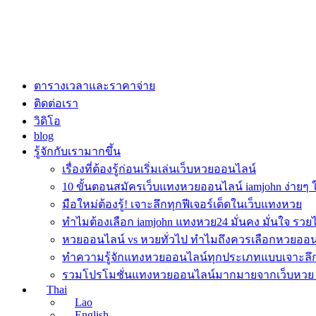
ตารางเวลาและราคาจ่าย
ติดต่อเรา
วิดิโอ
blog
รู้จักกับเรามากขึ้น
เรื่องที่ต้องรู้ก่อนเริ่มเล่นเว็บหวยออนไลน์
10 ขั้นตอนสมัครเว็บแทงหวยออนไลน์ iamjohn ง่ายๆ ใ
มือใหม่ต้องรู้! เจาะลึกทุกฟีเจอร์เด็ดในเว็บแทงหวย
ทำไมต้องเลือก iamjohn แทงหวย24 มั่นคง มั่นใจ รวยไ
หวยออนไลน์ vs หวยทั่วไป ทำไมถึงควรเลือกหวยออนไ
ทำความรู้จักแทงหวยออนไลน์ทุกประเภทแบบเจาะลึก พ
รวมโปรโมชั่นแทงหวยออนไลน์มากมายจากเว็บหวย 
Thai
Lao
English