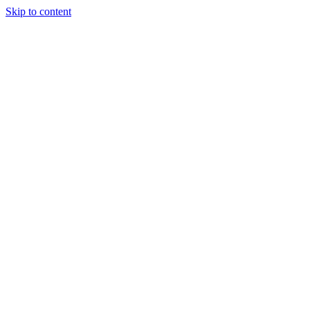
Skip to content