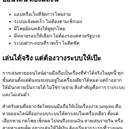
แอปหรือเว็บที่จัดการโพยง่าย
ระบบแจ้งผลเร็ว ไม่ต้องตามเช็กเอง
มีโพยย้อนหลังให้ดูทุกโพย
มีหลายรอบให้เลือก ไม่ต้องรอแค่หวยรัฐบาล
ระบบฝาก-ถอนที่รวดเร็ว ไม่ติดขัด
เล่นได้จริง แต่ต้องวางระบบให้เป๊ะ
การเล่นหวยออนไลน์ผ่านมือถือเป็นเรื่องที่ทำได้จริงในยุคนี้ ทุก
ขั้นตอนตั้งแต่ต้นจนจบจบอยู่ในเครื่องเดียวได้หมด แต่ถ้าอยาก
ให้มันกลายเป็นรายได้ ไม่ใช่รายจ่าย สิ่งสำคัญคือการวางระบบ
และไม่เล่นมั่ว
สำหรับคนที่อยากจัดโพยบนมือถือให้เป็นเรื่องง่าย iamjohn คือ
หวยออนไลน์ที่ออกแบบระบบให้ครบจบในเครื่องเดียว ตั้งแต่
เลือกหวย กดโพย เช็กผล ไปจนถึงถอนเงิน สายเล่นรายวัน หรือ
สายหาเลขเด็ด อยากเล่นให้ได้เงิน ต้องเริ่มจากระบบที่วางแผน