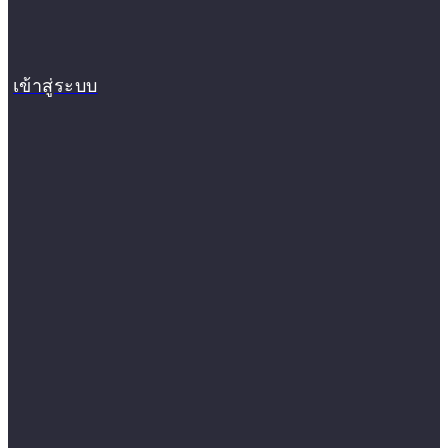
เข้าสู่ระบบ