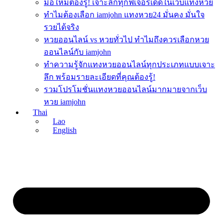
มือใหม่ต้องรู้! เจาะลึกทุกฟีเจอร์เด็ดในเว็บแทงหวย
ทำไมต้องเลือก iamjohn แทงหวย24 มั่นคง มั่นใจ
รวยได้จริง
หวยออนไลน์ vs หวยทั่วไป ทำไมถึงควรเลือกหวย
ออนไลน์กับ iamjohn
ทำความรู้จักแทงหวยออนไลน์ทุกประเภทแบบเจาะ
ลึก พร้อมรายละเอียดที่คุณต้องรู้!
รวมโปรโมชั่นแทงหวยออนไลน์มากมายจากเว็บ
หวย iamjohn
Thai
Lao
English