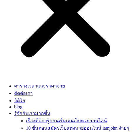
ตารางเวลาและราคาจ่าย
ติดต่อเรา
วิดิโอ
blog
รู้จักกับเรามากขึ้น
เรื่องที่ต้องรู้ก่อนเริ่มเล่นเว็บหวยออนไลน์
10 ขั้นตอนสมัครเว็บแทงหวยออนไลน์ iamjohn ง่ายๆ