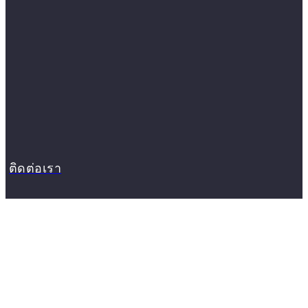
ติดต่อเรา