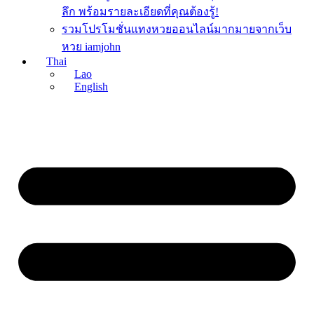
ลึก พร้อมรายละเอียดที่คุณต้องรู้!
รวมโปรโมชั่นแทงหวยออนไลน์มากมายจากเว็บ
หวย iamjohn
Thai
Lao
English