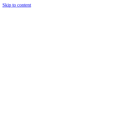
Skip to content