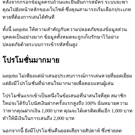
หลังจากกรอกข้อมูลครบถ้วนและยืนยันการสมัคร ระบบจะพา
คุณไปยังหน้าหลักของเว็บไซต์ ซึ่งคุณสามารถเริ่มเลือกประเภท
หวยที่ต้องการเล่นได้ทันที
ทั้งนี้ iamjohn ให้ความสำคัญกับความปลอดภัยของข้อมูลส่วน
บุคคลเป็นอย่างมาก ข้อมูลทั้งหมดจะถูกเก็บรักษาไว้อย่าง
ปลอดภัยด้วยระบบการเข้ารหัสขั้นสูง
โปรโมชั่นมากมาย
iamjohn ไม่เพียงแต่นำเสนอประสบการณ์การเล่นหวยที่ยอดเยี่ยม
แต่ยังมีโปรโมชั่นที่น่าสนใจมากมายเพื่อตอบแทนผู้เล่น
โปรโมชั่นแรกเข้าเป็นหนึ่งในข้อเสนอที่น่าสนใจที่สุด สมาชิก
ใหม่จะได้รับโบนัสเงินฝากครั้งแรกสูงถึง 100% นั่นหมายความ
ว่าหากคุณฝากเงิน 1,000 บาท คุณจะได้เครดิตเพิ่มอีก 1,000 บาท
ทำให้มีเงินในการเล่นถึง 2,000 บาท
นอกจากนี้ ยังมีโปรโมชั่นคืนยอดเสียรายสัปดาห์ ซึ่งช่วยลด