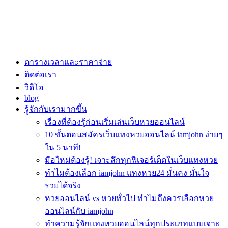
ตารางเวลาและราคาจ่าย
ติดต่อเรา
วิดิโอ
blog
รู้จักกับเรามากขึ้น
เรื่องที่ต้องรู้ก่อนเริ่มเล่นเว็บหวยออนไลน์
10 ขั้นตอนสมัครเว็บแทงหวยออนไลน์ iamjohn ง่ายๆ
ใน 5 นาที!
มือใหม่ต้องรู้! เจาะลึกทุกฟีเจอร์เด็ดในเว็บแทงหวย
ทำไมต้องเลือก iamjohn แทงหวย24 มั่นคง มั่นใจ
รวยได้จริง
หวยออนไลน์ vs หวยทั่วไป ทำไมถึงควรเลือกหวย
ออนไลน์กับ iamjohn
ทำความรู้จักแทงหวยออนไลน์ทุกประเภทแบบเจาะ