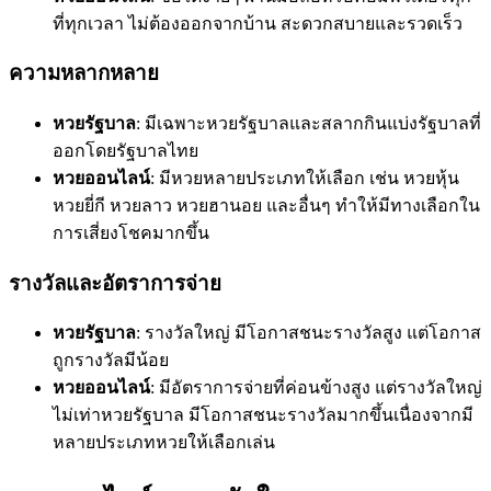
ที่ทุกเวลา ไม่ต้องออกจากบ้าน สะดวกสบายและรวดเร็ว
ความหลากหลาย
หวยรัฐบาล
: มีเฉพาะหวยรัฐบาลและสลากกินแบ่งรัฐบาลที่
ออกโดยรัฐบาลไทย
หวยออนไลน์
: มีหวยหลายประเภทให้เลือก เช่น หวยหุ้น
หวยยี่กี หวยลาว หวยฮานอย และอื่นๆ ทำให้มีทางเลือกใน
การเสี่ยงโชคมากขึ้น
รางวัลและอัตราการจ่าย
หวยรัฐบาล
: รางวัลใหญ่ มีโอกาสชนะรางวัลสูง แต่โอกาส
ถูกรางวัลมีน้อย
หวยออนไลน์
: มีอัตราการจ่ายที่ค่อนข้างสูง แต่รางวัลใหญ่
ไม่เท่าหวยรัฐบาล มีโอกาสชนะรางวัลมากขึ้นเนื่องจากมี
หลายประเภทหวยให้เลือกเล่น