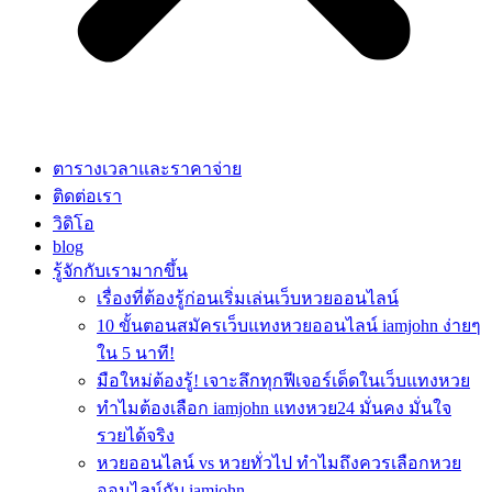
ตารางเวลาและราคาจ่าย
ติดต่อเรา
วิดิโอ
blog
รู้จักกับเรามากขึ้น
เรื่องที่ต้องรู้ก่อนเริ่มเล่นเว็บหวยออนไลน์
10 ขั้นตอนสมัครเว็บแทงหวยออนไลน์ iamjohn ง่ายๆ
ใน 5 นาที!
มือใหม่ต้องรู้! เจาะลึกทุกฟีเจอร์เด็ดในเว็บแทงหวย
ทำไมต้องเลือก iamjohn แทงหวย24 มั่นคง มั่นใจ
รวยได้จริง
หวยออนไลน์ vs หวยทั่วไป ทำไมถึงควรเลือกหวย
ออนไลน์กับ iamjohn