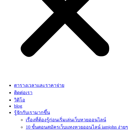
ตารางเวลาและราคาจ่าย
ติดต่อเรา
วิดิโอ
blog
รู้จักกับเรามากขึ้น
เรื่องที่ต้องรู้ก่อนเริ่มเล่นเว็บหวยออนไลน์
10 ขั้นตอนสมัครเว็บแทงหวยออนไลน์ iamjohn ง่ายๆ