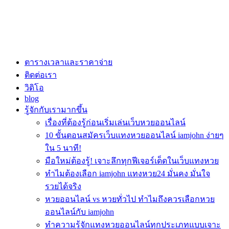
ตารางเวลาและราคาจ่าย
ติดต่อเรา
วิดิโอ
blog
รู้จักกับเรามากขึ้น
เรื่องที่ต้องรู้ก่อนเริ่มเล่นเว็บหวยออนไลน์
10 ขั้นตอนสมัครเว็บแทงหวยออนไลน์ iamjohn ง่ายๆ
ใน 5 นาที!
มือใหม่ต้องรู้! เจาะลึกทุกฟีเจอร์เด็ดในเว็บแทงหวย
ทำไมต้องเลือก iamjohn แทงหวย24 มั่นคง มั่นใจ
รวยได้จริง
หวยออนไลน์ vs หวยทั่วไป ทำไมถึงควรเลือกหวย
ออนไลน์กับ iamjohn
ทำความรู้จักแทงหวยออนไลน์ทุกประเภทแบบเจาะ