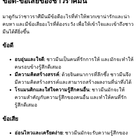
ข้อดี-ข้อเสียของชาวราศีมีน
มาดูกันว่าชาวราศีมีนมีข้อดีอะไรที่ทำให้พวกเขาน่ารักและน่า
คบหา และมีข้อเสียอะไรที่ต้องระวัง เพื่อให้เข้าใจและเข้าถึงชาว
มีนได้ดียิ่งขึ้น
ข้อดี
อบอุ่นและใจดี
: ชาวมีนเป็นคนที่รักการให้ และมักจะทำให้
คนรอบข้างรู้สึกดีเสมอ
มีความคิดสร้างสรรค์
: ด้วยจินตนาการที่ลึกซึ้ง ชาวมีนจึง
มีความคิดสร้างสรรค์และสามารถสร้างผลงานที่น่าทึ่งได้
โรแมนติกและใส่ใจความรู้สึกคนอื่น
: ชาวมีนมักจะให้
ความสำคัญกับความรู้สึกของคนอื่น และทำให้คนที่รัก
รู้สึกดีเสมอ
ข้อเสีย
อ่อนไหวและเครียดง่าย
: ชาวมีนมักจะรับความรู้สึกของ