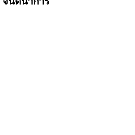
จินตนาการ