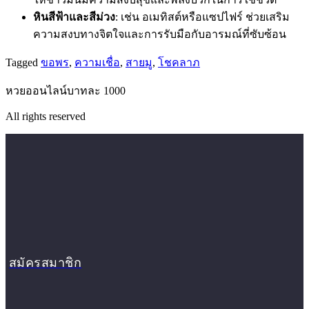
หินสีฟ้าและสีม่วง
: เช่น อเมทิสต์หรือแซปไฟร์ ช่วยเสริม
ความสงบทางจิตใจและการรับมือกับอารมณ์ที่ซับซ้อน
Tagged
ขอพร
,
ความเชื่อ
,
สายมู
,
โชคลาภ
หวยออนไลน์บาทละ 1000
All rights reserved
สมัครสมาชิก