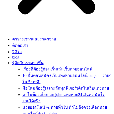
ตารางเวลาและราคาจ่าย
ติดต่อเรา
วิดิโอ
blog
รู้จักกับเรามากขึ้น
เรื่องที่ต้องรู้ก่อนเริ่มเล่นเว็บหวยออนไลน์
10 ขั้นตอนสมัครเว็บแทงหวยออนไลน์ iamjohn ง่ายๆ
ใน 5 นาที!
มือใหม่ต้องรู้! เจาะลึกทุกฟีเจอร์เด็ดในเว็บแทงหวย
ทำไมต้องเลือก iamjohn แทงหวย24 มั่นคง มั่นใจ
รวยได้จริง
หวยออนไลน์ vs หวยทั่วไป ทำไมถึงควรเลือกหวย
ออนไลน์กับ iamjohn