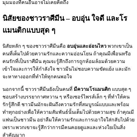
มุมมองที่คนอื่นอาจไม่เคยคิดถึง
นิสัยของชาวราศีมีน – อบอุ่น ใจดี และโร
แมนติกแบบสุด ๆ
นิสัยหลัก ๆ ของชาวราศีมีนคือ
อบอุ่นและอ่อนไหว
พวกเขาเป็น
คนที่เต็มไปด้วยความรักและความอ่อนโยน ถ้าคุณมีเพื่อนหรือ
คนรักที่เป็นราศีมีน คุณจะรู้สึกถึงการถูกห้อมล้อมด้วยความ
เข้าใจและการให้กำลังใจ ชาวมีนไม่ชอบความขัดแย้ง และมัก
จะหาทางออกที่ทำให้ทุกคนพอใจ
นอกจากนี้ ชาวราศีมีนยังเป็นคนที่
มีความโรแมนติก
แบบสุด ๆ
ชอบสร้างบรรยากาศหวาน ๆ หรือเซอร์ไพรส์เล็ก ๆ ที่ทำให้คน
รักรู้สึกดี ชาวมีนมักจะฝันถึงความรักที่สมบูรณ์แบบและพร้อม
ทำทุกอย่างเพื่อให้ความสัมพันธ์นั้นเต็มไปด้วยความสุข ถ้าคุณมี
แฟนเป็นชาวมีน อย่าลืมให้ความรักและการเอาใจใส่กลับไปด้วย
เพราะพวกเขาจะรู้สึกว่าการมีคนคอยดูแลและห่วงใยเป็นสิ่ง
สำคัญมาก