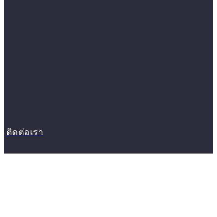
ติดต่อเรา