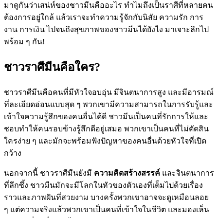
มาดูกันว่าเสน่ห์ของชาวมีนคืออะไร ทำไมถึงเป็นราศีที่หลายคน
ต้องการอยู่ใกล้ แล้วเราจะทำความรู้จักกับนิสัย ความรัก การ
งาน การเงิน ไปจนถึงสุขภาพของชาวมีนได้ยังไง มาเจาะลึกไป
พร้อม ๆ กัน!
ชาวราศีมีนคือใคร?
ชาวราศีมีนคือคนที่มีหัวใจอบอุ่น มีจินตนาการสูง และมีอารมณ์
ที่ละเอียดอ่อนแบบสุด ๆ พวกเขามีความสามารถในการรับรู้และ
เข้าใจความรู้สึกของคนอื่นได้ดี ชาวมีนเป็นคนที่รักการให้และ
ชอบทำให้คนรอบข้างรู้สึกดีอยู่เสมอ พวกเขาเป็นคนที่ไม่ตัดสิน
ใครง่าย ๆ และมักจะพร้อมฟังปัญหาของคนอื่นด้วยหัวใจที่เปิด
กว้าง
นอกจากนี้ ชาวราศีมีนยังมี
ความคิดสร้างสรรค์
และจินตนาการ
ที่ลึกซึ้ง ชาวมีนมักจะมีโลกในหัวของตัวเองที่เต็มไปด้วยเรื่อง
ราวและภาพฝันที่สวยงาม บางครั้งพวกเขาอาจจะดูเหมือนลอย
ๆ แต่ความจริงแล้วพวกเขาเป็นคนที่เข้าใจในชีวิต และมองเห็น