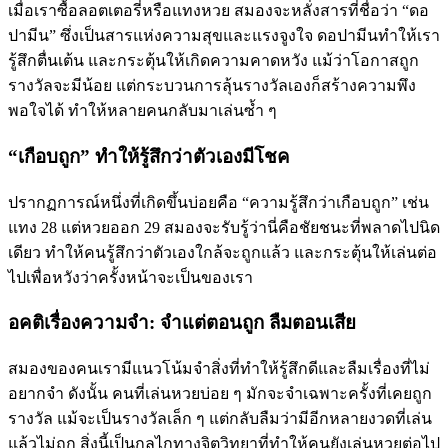
เมื่อเราซื้อลอตเตอรี่หรือแทงหวย สมองจะหลั่งสารที่ชื่อว่า “ดอ
ปามีน” ซึ่งเป็นสารแห่งความสุขและแรงจูงใจ ดอปามีนทำให้เรา
รู้สึกตื่นเต้น และกระตุ้นให้เกิดความคาดหวัง แม้ว่าโอกาสถูก
รางวัลจะมีน้อย แต่กระบวนการลุ้นรางวัลเองก็สร้างความพึง
พอใจได้ ทำให้หลายคนกลับมาเล่นซ้ำ ๆ
“เกือบถูก” ทำให้รู้สึกว่าตัวเองมีโชค
ปรากฏการณ์หนึ่งที่เกิดขึ้นบ่อยคือ “ความรู้สึกว่าเกือบถูก” เช่น
แทง 28 แต่หวยออก 29 สมองจะรับรู้ว่านี่คือชัยชนะที่พลาดไปนิด
เดียว ทำให้คนรู้สึกว่าตัวเองใกล้จะถูกแล้ว และกระตุ้นให้เล่นต่อ
ไปเพื่อหวังว่าครั้งหน้าจะเป็นของเรา
อคติเรื่องความจำ: จำแต่ตอนถูก ลืมตอนเสีย
สมองของคนเรามีแนวโน้มจำสิ่งที่ทำให้รู้สึกดีและลืมเรื่องที่ไม่
อยากจำ ดังนั้น คนที่เล่นหวยบ่อย ๆ มักจะจำเฉพาะครั้งที่เคยถูก
รางวัล แม้จะเป็นรางวัลเล็ก ๆ แต่กลับลืมว่ามีอีกหลายงวดที่เล่น
แล้วไม่ถูก สิ่งนี้เป็นกลไกทางจิตวิทยาที่ทำให้คนยังเล่นหวยต่อไป