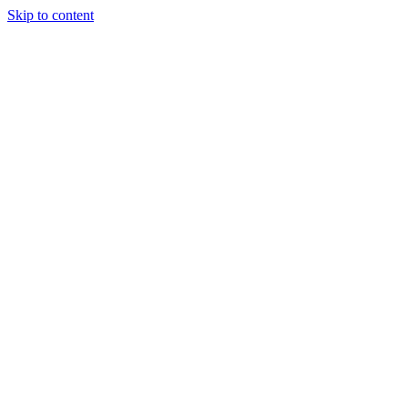
Skip to content