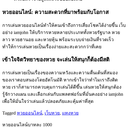
หวยออนไลน์: ความสะดวกที่มาพร้อมกับโอกาส
การเล่นหวยออนไลน์ทำให้คนเข้าถึงการเสี่ยงโชคได้ง่ายขึ้น เว็บ
อย่าง iamjohn ให้บริการหวยหลายประเภททั้งหวยรัฐบาล หวย
ลาว หวยฮานอย และหวยหุ้น พร้อมระบบจ่ายเงินที่รวดเร็ว
ทำให้การเล่นหวยเป็นเรื่องง่ายและสะดวกกว่าที่เคย
เข้าใจจิตวิทยาของหวย จะเล่นให้สนุกก็ต้องมีสติ
การเล่นหวยเป็นเรื่องของความหวังและความตื่นเต้นที่สมอง
ของเราตอบสนองโดยอัตโนมัติ หากเข้าใจว่าทำไมเราถึงติด
หวย เราก็สามารถควบคุมการเล่นได้ดีขึ้น เล่นหวยให้สนุกต้อง
รู้จักวางแผน และเลือกเล่นกับแพลตฟอร์มที่มั่นคงอย่าง iamjohn
เพื่อให้มั่นใจว่าเล่นแล้วปลอดภัยและคุ้มค่าที่สุด
Tagged
หวยออนไลน์
,
เว็บหวย
,
แทงหวย
หวยออนไลน์บาทละ 1000