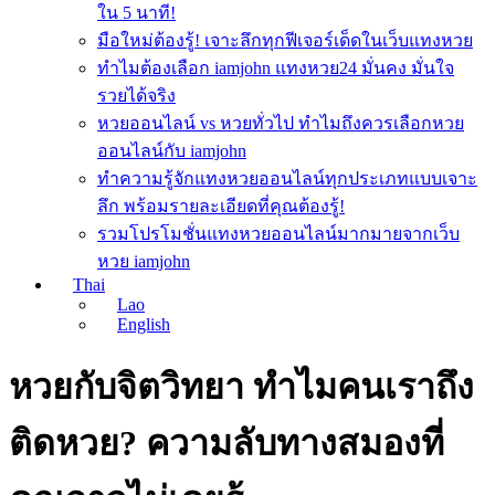
ใน 5 นาที!
มือใหม่ต้องรู้! เจาะลึกทุกฟีเจอร์เด็ดในเว็บแทงหวย
ทำไมต้องเลือก iamjohn แทงหวย24 มั่นคง มั่นใจ
รวยได้จริง
หวยออนไลน์ vs หวยทั่วไป ทำไมถึงควรเลือกหวย
ออนไลน์กับ iamjohn
ทำความรู้จักแทงหวยออนไลน์ทุกประเภทแบบเจาะ
ลึก พร้อมรายละเอียดที่คุณต้องรู้!
รวมโปรโมชั่นแทงหวยออนไลน์มากมายจากเว็บ
หวย iamjohn
Thai
Lao
English
หวยกับจิตวิทยา ทำไมคนเราถึง
ติดหวย? ความลับทางสมองที่