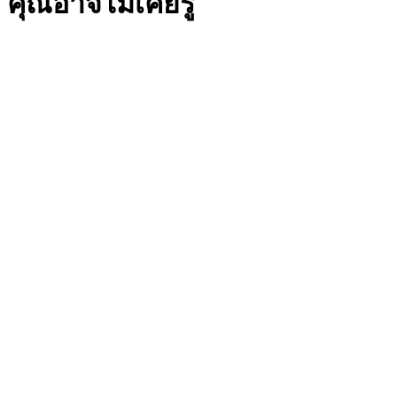
คุณอาจไม่เคยรู้