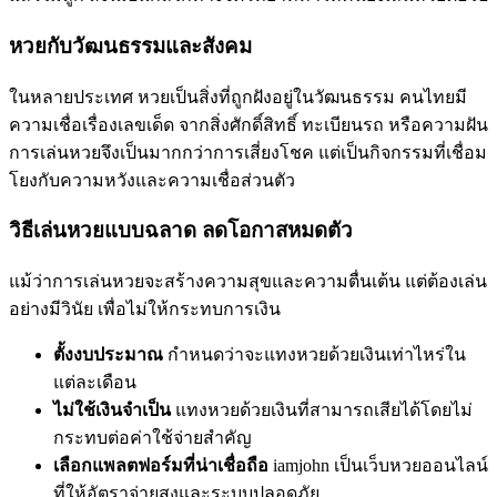
หวยกับวัฒนธรรมและสังคม
ในหลายประเทศ หวยเป็นสิ่งที่ถูกฝังอยู่ในวัฒนธรรม คนไทยมี
ความเชื่อเรื่องเลขเด็ด จากสิ่งศักดิ์สิทธิ์ ทะเบียนรถ หรือความฝัน
การเล่นหวยจึงเป็นมากกว่าการเสี่ยงโชค แต่เป็นกิจกรรมที่เชื่อม
โยงกับความหวังและความเชื่อส่วนตัว
วิธีเล่นหวยแบบฉลาด ลดโอกาสหมดตัว
แม้ว่าการเล่นหวยจะสร้างความสุขและความตื่นเต้น แต่ต้องเล่น
อย่างมีวินัย เพื่อไม่ให้กระทบการเงิน
ตั้งงบประมาณ
กำหนดว่าจะแทงหวยด้วยเงินเท่าไหร่ใน
แต่ละเดือน
ไม่ใช้เงินจำเป็น
แทงหวยด้วยเงินที่สามารถเสียได้โดยไม่
กระทบต่อค่าใช้จ่ายสำคัญ
เลือกแพลตฟอร์มที่น่าเชื่อถือ
iamjohn เป็นเว็บหวยออนไลน์
ที่ให้อัตราจ่ายสูงและระบบปลอดภัย