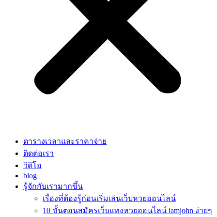
ตารางเวลาและราคาจ่าย
ติดต่อเรา
วิดิโอ
blog
รู้จักกับเรามากขึ้น
เรื่องที่ต้องรู้ก่อนเริ่มเล่นเว็บหวยออนไลน์
10 ขั้นตอนสมัครเว็บแทงหวยออนไลน์ iamjohn ง่ายๆ