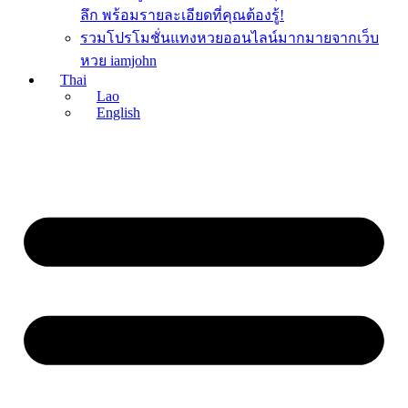
ลึก พร้อมรายละเอียดที่คุณต้องรู้!
รวมโปรโมชั่นแทงหวยออนไลน์มากมายจากเว็บ
หวย iamjohn
Thai
Lao
English