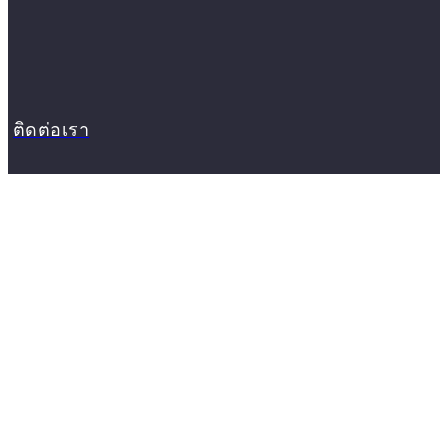
ติดต่อเรา