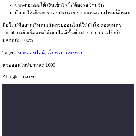
ฝาก-ถอนออโต้ เงินเข้าไว ไม่ต้องรอข้ามวัน
มีหวยให้เลือกครบทุกประเภท อยากเล่นแบบไหนก็มีหมด
มือใหม่ที่อยากเริ่มต้นเล่นหวยออนไลน์ให้มั่นใจ ลองสมัคร
iamjohn แล้วเริ่มแทงได้เลย ไม่มีขั้นต่ำ ฝากง่าย ถอนได้จริง
ปลอดภัย 100%
Tagged
หวยออนไลน์
,
เว็บหวย
,
แทงหวย
หวยออนไลน์บาทละ 1000
All rights reserved