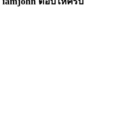
iamjohn ตอบให้ครบ