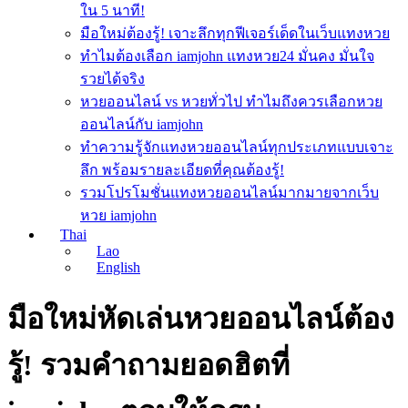
ใน 5 นาที!
มือใหม่ต้องรู้! เจาะลึกทุกฟีเจอร์เด็ดในเว็บแทงหวย
ทำไมต้องเลือก iamjohn แทงหวย24 มั่นคง มั่นใจ
รวยได้จริง
หวยออนไลน์ vs หวยทั่วไป ทำไมถึงควรเลือกหวย
ออนไลน์กับ iamjohn
ทำความรู้จักแทงหวยออนไลน์ทุกประเภทแบบเจาะ
ลึก พร้อมรายละเอียดที่คุณต้องรู้!
รวมโปรโมชั่นแทงหวยออนไลน์มากมายจากเว็บ
หวย iamjohn
Thai
Lao
English
มือใหม่หัดเล่นหวยออนไลน์ต้อง
รู้! รวมคำถามยอดฮิตที่