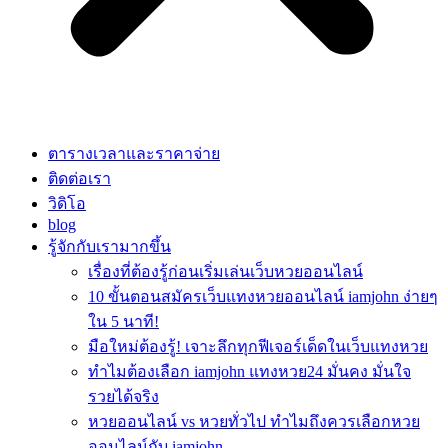
ตารางเวลาและราคาจ่าย
ติดต่อเรา
วิดิโอ
blog
รู้จักกับเรามากขึ้น
เรื่องที่ต้องรู้ก่อนเริ่มเล่นเว็บหวยออนไลน์
10 ขั้นตอนสมัครเว็บแทงหวยออนไลน์ iamjohn ง่ายๆ
ใน 5 นาที!
มือใหม่ต้องรู้! เจาะลึกทุกฟีเจอร์เด็ดในเว็บแทงหวย
ทำไมต้องเลือก iamjohn แทงหวย24 มั่นคง มั่นใจ
รวยได้จริง
หวยออนไลน์ vs หวยทั่วไป ทำไมถึงควรเลือกหวย
ออนไลน์กับ iamjohn