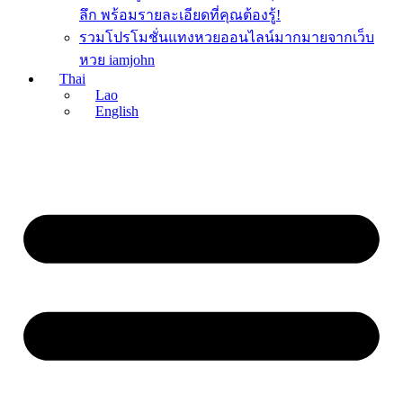
ลึก พร้อมรายละเอียดที่คุณต้องรู้!
รวมโปรโมชั่นแทงหวยออนไลน์มากมายจากเว็บ
หวย iamjohn
Thai
Lao
English