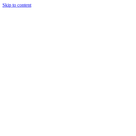
Skip to content