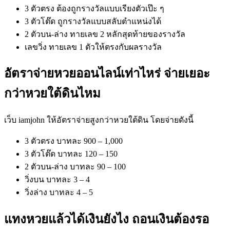
3 ตัวตรง ต้องถูกรางวัลแบบเรียงตัวเป๊ะ ๆ
3 ตัวโต๊ด ถูกรางวัลแบบสลับตำแหน่งได้
2 ตัวบน-ล่าง ทายเลข 2 หลักสุดท้ายของรางวัล
เลขวิ่ง ทายเลข 1 ตัวให้ตรงกับผลรางวัล
อัตราจ่ายหวยออนไลน์เท่าไหร่ จ่ายเยอะ
กว่าหวยใต้ดินไหม
เว็บ iamjohn ให้อัตราจ่ายสูงกว่าหวยใต้ดิน โดยจ่ายดังนี้
3 ตัวตรง บาทละ 900 – 1,000
3 ตัวโต๊ด บาทละ 120 – 150
2 ตัวบน-ล่าง บาทละ 90 – 100
วิ่งบน บาทละ 3 – 4
วิ่งล่าง บาทละ 4 – 5
แทงหวยแล้วได้เงินยังไง ถอนเงินต้องรอ