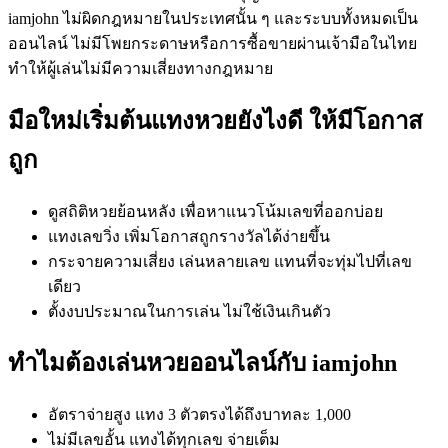
iamjohn ไม่ผิดกฎหมายในประเทศนั้น ๆ และระบบทั้งหมดเป็น
ออนไลน์ ไม่มีโพยกระดาษหรือการซื้อขายผ่านเจ้ามือในไทย
ทำให้ผู้เล่นไม่มีความเสี่ยงทางกฎหมาย
มือใหม่เริ่มต้นแทงหวยยังไงดี ให้มีโอกาส
ถูก
ดูสถิติหวยย้อนหลัง เพื่อหาแนวโน้มเลขที่ออกบ่อย
แทงเลขวิ่ง เพิ่มโอกาสถูกรางวัลได้ง่ายขึ้น
กระจายความเสี่ยง เล่นหลายเลข แทนที่จะทุ่มไปที่เลข
เดียว
ตั้งงบประมาณในการเล่น ไม่ใช้เงินเกินตัว
ทำไมต้องเล่นหวยออนไลน์กับ iamjohn
อัตราจ่ายสูง แทง 3 ตัวตรงได้ถึงบาทละ 1,000
ไม่มีเลขอั้น แทงได้ทุกเลข จ่ายเต็ม