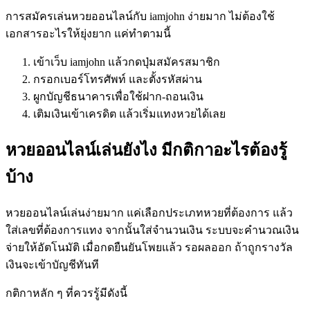
การสมัครเล่นหวยออนไลน์กับ iamjohn ง่ายมาก ไม่ต้องใช้
เอกสารอะไรให้ยุ่งยาก แค่ทำตามนี้
เข้าเว็บ iamjohn แล้วกดปุ่มสมัครสมาชิก
กรอกเบอร์โทรศัพท์ และตั้งรหัสผ่าน
ผูกบัญชีธนาคารเพื่อใช้ฝาก-ถอนเงิน
เติมเงินเข้าเครดิต แล้วเริ่มแทงหวยได้เลย
หวยออนไลน์เล่นยังไง มีกติกาอะไรต้องรู้
บ้าง
หวยออนไลน์เล่นง่ายมาก แค่เลือกประเภทหวยที่ต้องการ แล้ว
ใส่เลขที่ต้องการแทง จากนั้นใส่จำนวนเงิน ระบบจะคำนวณเงิน
จ่ายให้อัตโนมัติ เมื่อกดยืนยันโพยแล้ว รอผลออก ถ้าถูกรางวัล
เงินจะเข้าบัญชีทันที
กติกาหลัก ๆ ที่ควรรู้มีดังนี้